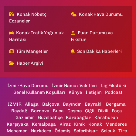
Konak Nöbetçi
Konak Hava Durumu
Eczaneler
Konak Trafik Yoğunluk
Puan Durumu ve
Haritası
Fikstür
Tüm Manşetler
Son Dakika Haberleri
Haber Arşivi
İzmir Hava Durumu
İzmir Namaz Vakitleri
Lig Fikstürü
Genel Kullanım Koşulları
Künye
İletişim
Podcast
İZMİR
Aliağa
Balçova
Bayındır
Bayraklı
Bergama
Beydağ
Bornova
Buca
Çeşme
Çiğli
Dikili
Foça
Gaziemir
Güzelbahçe
Karabağlar
Karaburun
Karşıyaka
Kemalpaşa
Kiraz
Kınık
Konak
Menderes
Menemen
Narlıdere
Ödemiş
Seferihisar
Selçuk
Tire