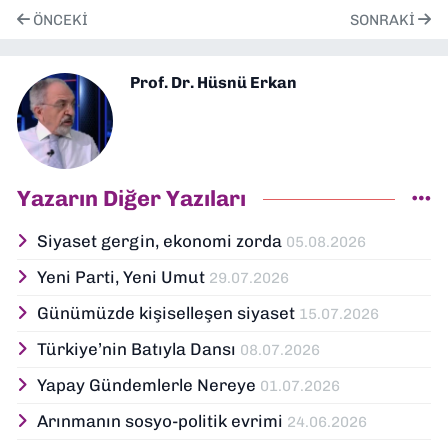
ÖNCEKI
SONRAKI
Prof. Dr. Hüsnü Erkan
Yazarın Diğer Yazıları
Siyaset gergin, ekonomi zorda
05.08.2026
Yeni Parti, Yeni Umut
29.07.2026
Günümüzde kişiselleşen siyaset
15.07.2026
Türkiye’nin Batıyla Dansı
08.07.2026
Yapay Gündemlerle Nereye
01.07.2026
Arınmanın sosyo-politik evrimi
24.06.2026