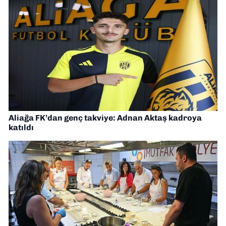
Aliağa FK’dan genç takviye: Adnan Aktaş kadroya
katıldı