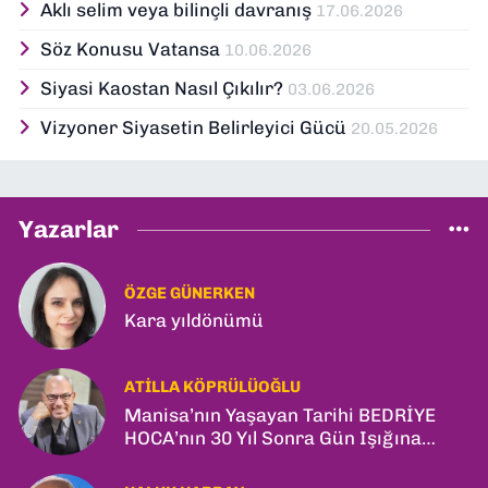
Aklı selim veya bilinçli davranış
17.06.2026
Söz Konusu Vatansa
10.06.2026
Siyasi Kaostan Nasıl Çıkılır?
03.06.2026
Vizyoner Siyasetin Belirleyici Gücü
20.05.2026
Yazarlar
ÖZGE GÜNERKEN
Kara yıldönümü
ATILLA KÖPRÜLÜOĞLU
Manisa’nın Yaşayan Tarihi BEDRİYE
HOCA’nın 30 Yıl Sonra Gün Işığına
Çıkan Son Kitabı; “YİTİRİLMİŞ YILLAR”