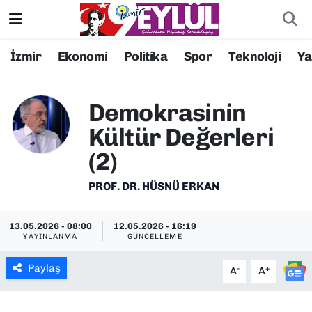
Resmi İlanlar
Konak Nöbetçi Eczaneler
İzmir
Ekonomi
Politika
Spor
Teknoloji
Y
BİLİM
Konak Hava Durumu
Demokrasinin
DÜNYA
Konak Trafik Yoğunluk Haritası
Kültür Değerleri
(2)
EĞİTİM
Süper Lig Puan Durumu ve Fikstür
PROF. DR. HÜSNÜ ERKAN
EKONOMİ
Tüm Manşetler
13.05.2026 - 08:00
12.05.2026 - 16:19
KÜLTÜR SANAT
Son Dakika Haberleri
YAYINLANMA
GÜNCELLEME
MAGAZİN
Haber Arşivi
Paylaş
-
+
A
A
POLİTİKA