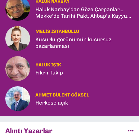
HALUK NARBAY
Haluk Narbay'dan Göze Çarpanlar...
Mekke'de Tarihi Pakt, Ahbap'a Kayyum
ve Kerkük Hamlesi!
MELIS İSTANBULLU
Kusurlu görünümün kusursuz
pazarlanması
HALUK IŞIK
Fikr-i Takip
AHMET BÜLENT GÖKSEL
Herkese açık
Alıntı Yazarlar