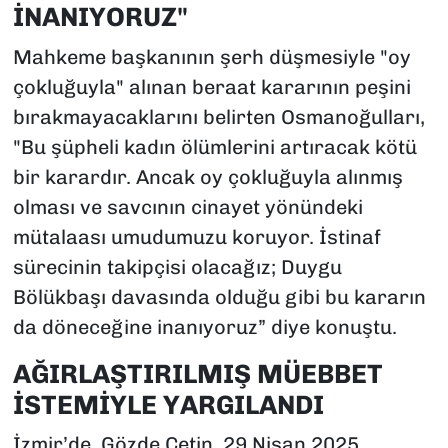
İNANIYORUZ"
Mahkeme başkanının şerh düşmesiyle "oy
çokluğuyla" alınan beraat kararının peşini
bırakmayacaklarını belirten Osmanoğulları,
"Bu şüpheli kadın ölümlerini artıracak kötü
bir karardır. Ancak oy çokluğuyla alınmış
olması ve savcının cinayet yönündeki
mütalaası umudumuzu koruyor. İstinaf
sürecinin takipçisi olacağız; Duygu
Bölükbaşı davasında olduğu gibi bu kararın
da döneceğine inanıyoruz” diye konuştu.
AĞIRLAŞTIRILMIŞ MÜEBBET
İSTEMİYLE YARGILANDI
İzmir’de, Gözde Çetin, 29 Nisan 2025