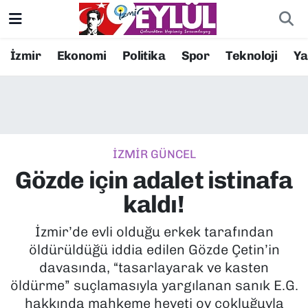
Resmi İlanlar
Konak Nöbetçi Eczaneler
İzmir
Ekonomi
Politika
Spor
Teknoloji
Y
BİLİM
Konak Hava Durumu
DÜNYA
Konak Trafik Yoğunluk Haritası
İZMİR GÜNCEL
EĞİTİM
Süper Lig Puan Durumu ve Fikstür
Gözde için adalet istinafa
EKONOMİ
Tüm Manşetler
kaldı!
KÜLTÜR SANAT
Son Dakika Haberleri
İzmir’de evli olduğu erkek tarafından
öldürüldüğü iddia edilen Gözde Çetin’in
MAGAZİN
Haber Arşivi
davasında, “tasarlayarak ve kasten
öldürme” suçlamasıyla yargılanan sanık E.G.
POLİTİKA
hakkında mahkeme heyeti oy çokluğuyla