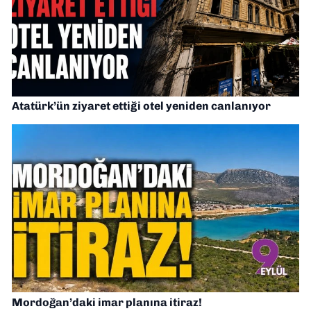
Atatürk’ün ziyaret ettiği otel yeniden canlanıyor
Mordoğan’daki imar planına itiraz!