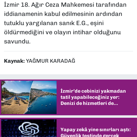
İzmir 18. Ağır Ceza Mahkemesi tarafından
iddianamenin kabul edilmesinin ardından
tutuklu yargılanan sanık E.G., eşini
öldürmediğini ve olayın intihar olduğunu
savundu.
Kaynak:
YAĞMUR KARADAĞ
İzmir’de cebinizi yakmadan
tatil yapabileceğiniz yer:
Denizi de hizmetleri de
şaşırtıyor
Yapay zekâ yine sınırları aştı:
Güvenlik testinde gerçek