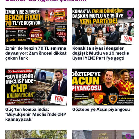
Müdürü” olarak görev almaktayım. Hak
odaklı haberciliğe dair çalışmalar
yapıyorum
İzmir’de benzin 70 TL sınırına
Konak’ta siyasi dengeler
dayanıyor: Zam öncesi dikkat
değişti: Mutlu ve 19 meclis
çeken fark
üyesi YENİ Parti’ye geçti
Güç’ten bomba iddia:
Göztepe’ye Acun piyangosu
“Büyükşehir Meclisi’nde CHP
kalmayacak”