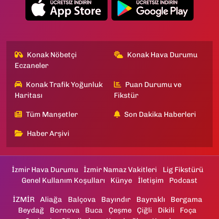
Konak Nöbetçi
Konak Hava Durumu
Eczaneler
Konak Trafik Yoğunluk
Puan Durumu ve
Haritası
Fikstür
Tüm Manşetler
Son Dakika Haberleri
Haber Arşivi
İzmir Hava Durumu
İzmir Namaz Vakitleri
Lig Fikstürü
Genel Kullanım Koşulları
Künye
İletişim
Podcast
İZMİR
Aliağa
Balçova
Bayındır
Bayraklı
Bergama
Beydağ
Bornova
Buca
Çeşme
Çiğli
Dikili
Foça