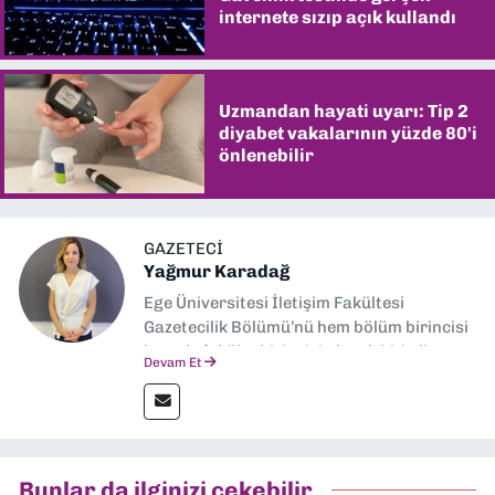
internete sızıp açık kullandı
Uzmandan hayati uyarı: Tip 2
diyabet vakalarının yüzde 80'i
önlenebilir
GAZETECI
Yağmur Karadağ
Ege Üniversitesi İletişim Fakültesi
Gazetecilik Bölümü’nü hem bölüm birincisi
hem de fakülte birincisi olarak bitirdim.
Devam Et
Ardından Ege Üniversitesi'nde “Siyasal
İletişim” üzerine yüksek lisans eğitimimi
tamamladım. Halen aynı anabilim dalında
“İklim Krizi Haberciliği” üzerine doktora
eğitimim sürüyor. 9 Eylül'de “Haber
Bunlar da ilginizi çekebilir