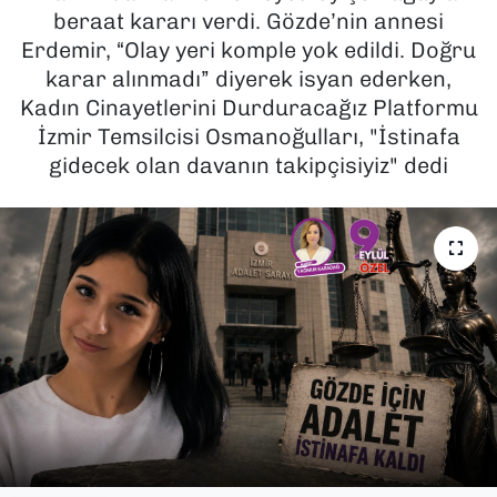
beraat kararı verdi. Gözde’nin annesi
SAĞLIK
Erdemir, “Olay yeri komple yok edildi. Doğru
karar alınmadı” diyerek isyan ederken,
SPOR
Kadın Cinayetlerini Durduracağız Platformu
İzmir Temsilcisi Osmanoğulları, "İstinafa
TEKNOLOJİ
gidecek olan davanın takipçisiyiz" dedi
YAŞAM
YEREL YÖNETİMLER