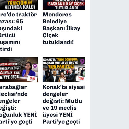
ire’de traktör
Menderes
azası: 65
Belediye
aşındaki
Başkanı İlkay
ürücü
Çiçek
aşamını
tutuklandı!
itirdi
arabağlar
Konak’ta siyasi
eclisi’nde
dengeler
engeler
değişti: Mutlu
eğişti:
ve 19 meclis
oğunluk YENİ
üyesi YENİ
arti’ye geçti
Parti’ye geçti