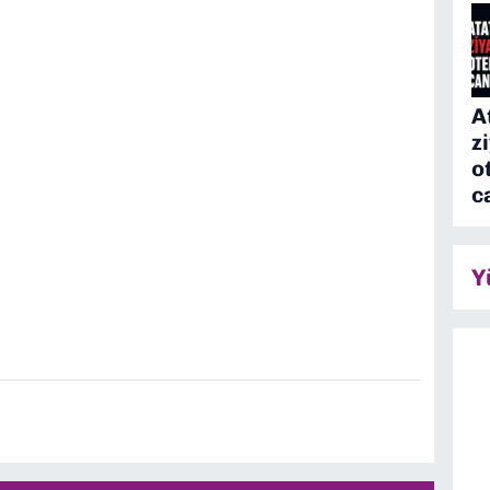
A
z
o
c
Y