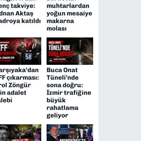
enç takviye:
muhtarlardan
dnan Aktaş
yoğun mesaiye
adroya katıldı
makarna
molası
arşıyaka’dan
Buca Onat
FF çıkarması:
Tüneli’nde
rol Zöngür
sona doğru:
çin adalet
İzmir trafiğine
alebi
büyük
rahatlama
geliyor