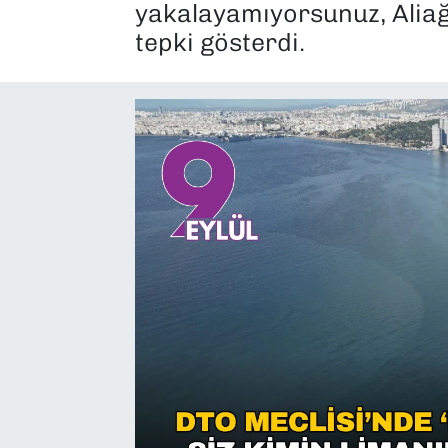
yakalayamıyorsunuz, Aliağa
SAĞLIK
tepki gösterdi.
SPOR
TEKNOLOJİ
YAŞAM
YEREL YÖNETİMLER