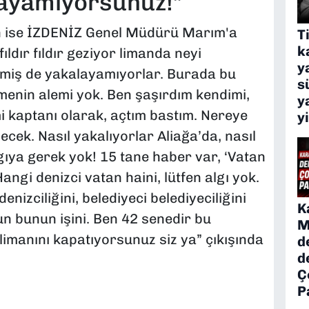
layamıyorsunuz!”
en ise İZDENİZ Genel Müdürü Marım'a
T
k
ıldır fıldır geziyor limanda neyi
y
tmiş de yakalayamıyorlar. Burada bu
s
menin alemi yok. Ben şaşırdım kendimi,
y
i kaptanı olarak, açtım bastım. Nereye
y
ecek. Nasıl yakalıyorlar Aliağa’da, nasıl
gıya gerek yok! 15 tane haber var, ‘Vatan
Hangi denizci vatan haini, lütfen algı yok.
enizciliğini, belediyeci belediyeciliğini
K
n bunun işini. Ben 42 senedir bu
M
imanını kapatıyorsunuz siz ya” çıkışında
d
d
Ç
P