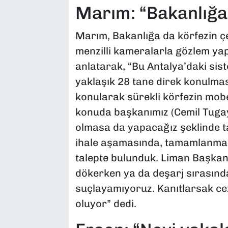
Marım: “Bakanlığ
Marım, Bakanlığa da körfezin çe
menzilli kameralarla gözlem ya
anlatarak, “Bu Antalya’daki sis
yaklaşık 28 tane direk konulmas
konularak sürekli körfezin mobe
konuda başkanımız (Cemil Tugay) 
olmasa da yapacağız şeklinde tal
ihale aşamasında, tamamlanmak 
talepte bulunduk. Liman Başkanl
dökerken ya da deşarj sırasınd
suçlayamıyoruz. Kanıtlarsak c
oluyor” dedi.