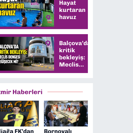
Hayat
kurtaran
havuz
Balçova’da
kritik
bekleyiş:
Meclis
dengesi
değişecek
mi?
zmir Haberleri
liağa FK’dan
Bornovalı