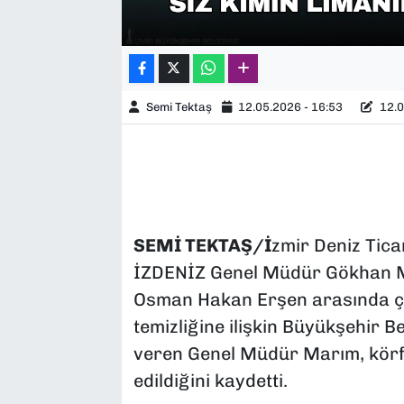
Semi Tektaş
12.05.2026 - 16:53
12.0
SEMİ TEKTAŞ/İ
zmir Deniz Tica
İZDENİZ Genel Müdür Gökhan Ma
Osman Hakan Erşen arasında çok
temizliğine ilişkin Büyükşehir Be
veren Genel Müdür Marım, körfez
edildiğini kaydetti.