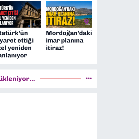
tatürk’ün
Mordoğan’daki
iyaret ettiği
imar planına
tel yeniden
itiraz!
anlanıyor
ükleniyor...