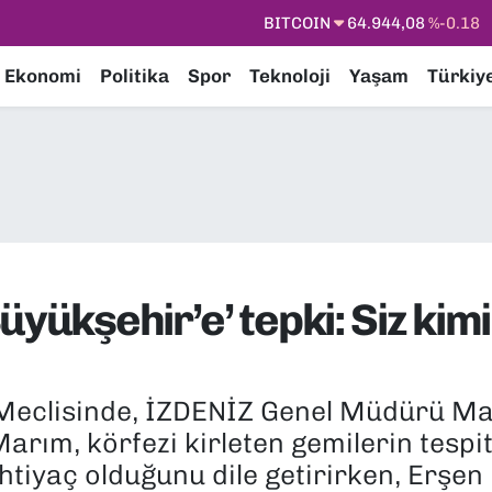
DOLAR
47,7436
%0.18
EURO
55,2510
%0.32
Ekonomi
Politika
Spor
Teknoloji
Yaşam
Türkiy
STERLİN
64,4811
%0.38
GRAM ALTIN
6660.55
%0.03
BİST100
13.779
%-14
BITCOIN
64.944,08
%-0.18
yükşehir’e’ tepki: Siz kimi
 Meclisinde, İZDENİZ Genel Müdürü Ma
arım, körfezi kirleten gemilerin tespiti
tiyaç olduğunu dile getirirken, Erşen i