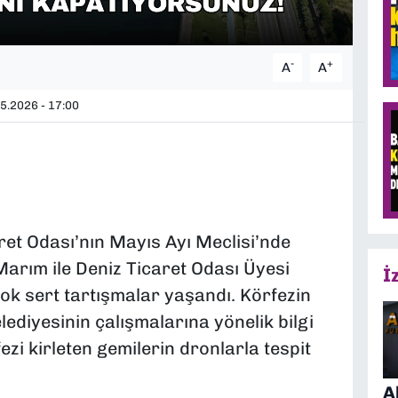
-
+
A
A
5.2026 - 17:00
ret Odası’nın Mayıs Ayı Meclisi’nde
rım ile Deniz Ticaret Odası Üyesi
İ
 sert tartışmalar yaşandı. Körfezin
lediyesinin çalışmalarına yönelik bilgi
i kirleten gemilerin dronlarla tespit
A