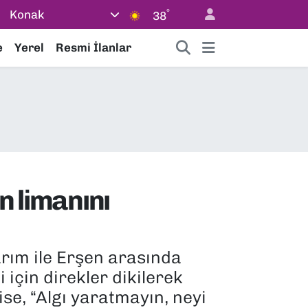
°
Konak
38
e
Yerel
Resmi İlanlar
n limanını
rım ile Erşen arasında
 için direkler dikilerek
se, “Algı yaratmayın, neyi