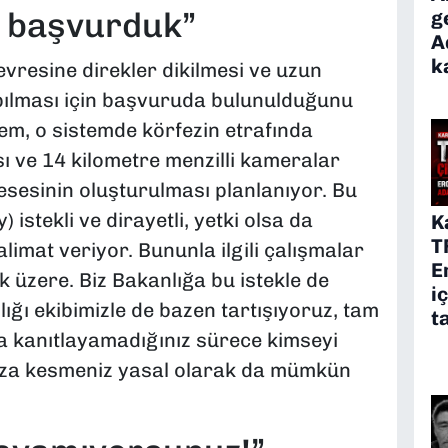
a başvurduk”
g
A
k
vresine direkler dikilmesi ve uzun
pılması için başvuruda bulunulduğunu
tem, o sistemde körfezin etrafında
ı ve 14 kilometre menzilli kameralar
sesinin oluşturulması planlanıyor. Bu
istekli ve dirayetli, yetki olsa da
K
T
imat veriyor. Bununla ilgili çalışmalar
E
üzere. Biz Bakanlığa bu istekle de
i
ığı ekibimizle de bazen tartışıyoruz, tam
t
a kanıtlayamadığınız sürece kimseyi
eza kesmeniz yasal olarak da mümkün