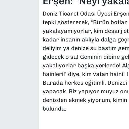
Erşen: “Neyi yaka
Deniz Ticaret Odası Üyesi Erş
tepki göstererek, “Bütün botlar f
yakalayamıyorlar, kim deşarj e
kadar insanın aklıyla dalga geç
deliyim ya denize su bastım gem
gidecek o su! Geminin dibine gel
yakalıyorlar başka yerlerde! Al
hainleri!’ diye, kim vatan haini! 
Burada herkes eğitimli. Denizci d
yapacak. Biz yapıyor muyuz onu
denizden ekmek yiyorum, kimin l
bulundu.