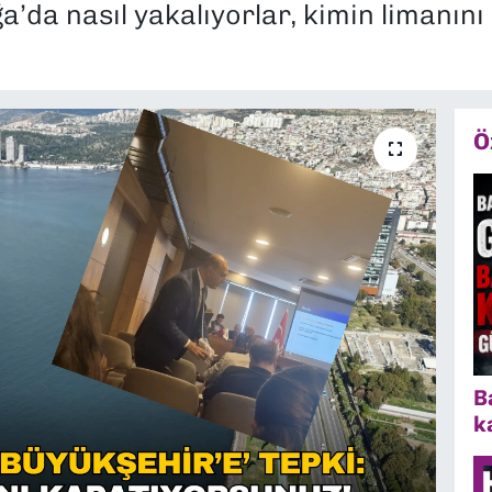
’da nasıl yakalıyorlar, kimin limanını
Ö
B
k