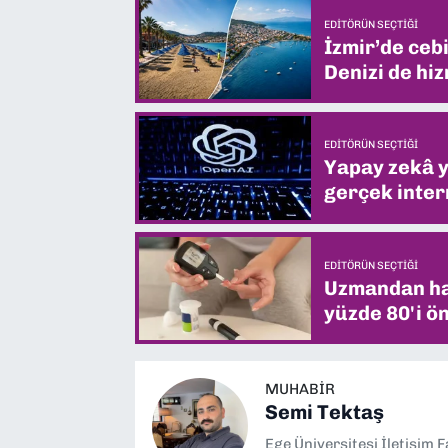
EDITÖRÜN SEÇTIĞI
İzmir’de ceb
Denizi de hiz
EDITÖRÜN SEÇTIĞI
Yapay zekâ yi
gerçek intern
EDITÖRÜN SEÇTIĞI
Uzmandan hay
yüzde 80'i ön
MUHABIR
Semi Tektaş
Ege Üniversitesi İletişim 