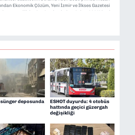
ndan Ekonomik Çözüm, Yeni İzmir ve İlkses Gazetesi
rak gazetecilik kariyerime başladım. Şubat 2026’dan bu
tesi’nde politika ve ekonomi muhabirliği yapıyorum.
 sünger deposunda
ESHOT duyurdu: 4 otobüs
hattında geçici güzergah
değişikliği