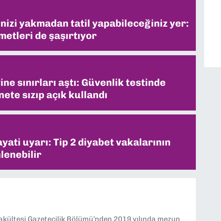
inizi yakmadan tatil yapabileceğiniz yer:
metleri de şaşırtıyor
ne sınırları aştı: Güvenlik testinde
ete sızıp açık kullandı
ati uyarı: Tip 2 diyabet vakalarının
lenebilir
Fakültesi Gazetecilik Bölümü’nden 2019 yılında mezun