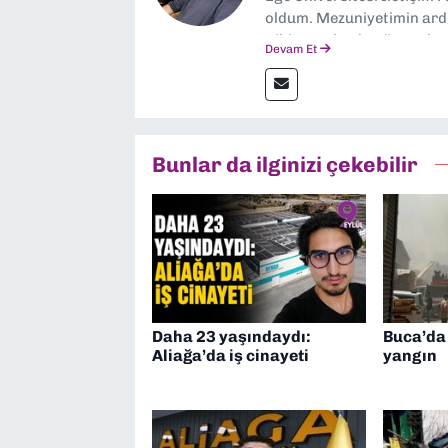
oldum. Mezuniyetimin ardı
gibi yayınlarda görev ala
Devam Et
yana ise Dokuz Eylül Gaze
Bunlar da ilginizi çekebilir
Daha 23 yaşındaydı:
Buca’da
Aliağa’da iş cinayeti
yangın