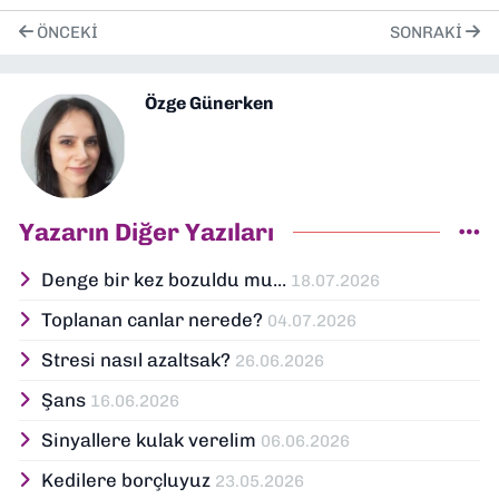
ÖNCEKI
SONRAKI
Özge Günerken
Yazarın Diğer Yazıları
Denge bir kez bozuldu mu...
18.07.2026
Toplanan canlar nerede?
04.07.2026
Stresi nasıl azaltsak?
26.06.2026
Şans
16.06.2026
Sinyallere kulak verelim
06.06.2026
Kedilere borçluyuz
23.05.2026