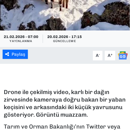
SAĞLIK
SPOR
21.02.2026 - 07:00
20.02.2026 - 17:15
TEKNOLOJİ
YAYINLANMA
GÜNCELLEME
Paylaş
YAŞAM
-
+
A
A
YEREL YÖNETİMLER
Drone ile çekilmiş video, karlı bir dağın
zirvesinde kameraya doğru bakan bir yaban
keçisini ve arkasındaki iki küçük yavrusunu
gösteriyor. Görüntü muazzam.
Tarım ve Orman Bakanlığı’nın Twitter veya