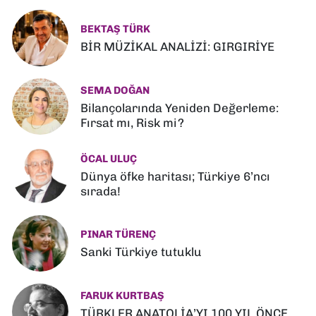
BEKTAŞ TÜRK
BİR MÜZİKAL ANALİZİ: GIRGIRİYE
SEMA DOĞAN
Bilançolarında Yeniden Değerleme:
Fırsat mı, Risk mi?
ÖCAL ULUÇ
Dünya öfke haritası; Türkiye 6’ncı
sırada!
PINAR TÜRENÇ
Sanki Türkiye tutuklu
FARUK KURTBAŞ
TÜRKLER ANATOLİA’YI 100 YIL ÖNCE