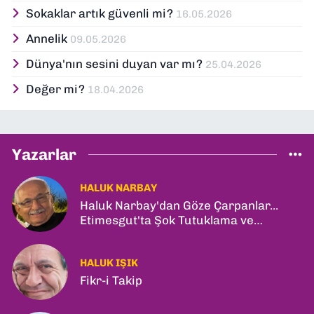
Sokaklar artık güvenli mi?
16.05.2026
Annelik
09.05.2026
Dünya'nın sesini duyan var mı?
25.04.2026
Değer mi?
18.04.2026
Yazarlar
HALUK NARBAY
Haluk Narbay'dan Göze Çarpanlar...
Etimesgut'ta Şok Tutuklama ve
Ankara'da Şam Zirvesi!
HALUK IŞIK
Fikr-i Takip