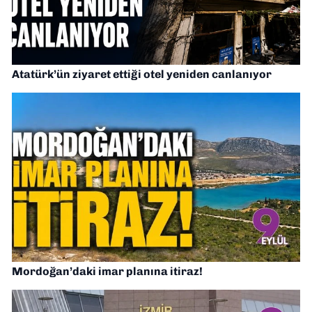
Atatürk’ün ziyaret ettiği otel yeniden canlanıyor
Mordoğan’daki imar planına itiraz!