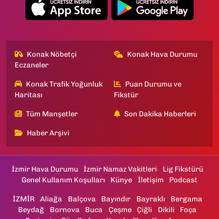
Konak Nöbetçi
Konak Hava Durumu
Eczaneler
Konak Trafik Yoğunluk
Puan Durumu ve
Haritası
Fikstür
Tüm Manşetler
Son Dakika Haberleri
Haber Arşivi
İzmir Hava Durumu
İzmir Namaz Vakitleri
Lig Fikstürü
Genel Kullanım Koşulları
Künye
İletişim
Podcast
İZMİR
Aliağa
Balçova
Bayındır
Bayraklı
Bergama
Beydağ
Bornova
Buca
Çeşme
Çiğli
Dikili
Foça