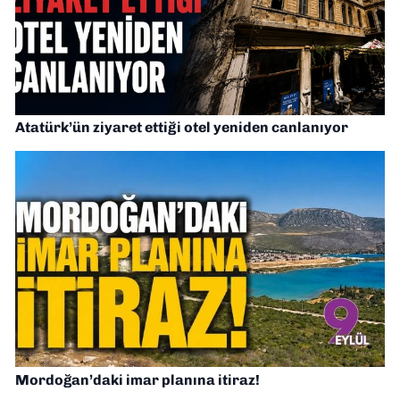
Atatürk’ün ziyaret ettiği otel yeniden canlanıyor
Mordoğan’daki imar planına itiraz!