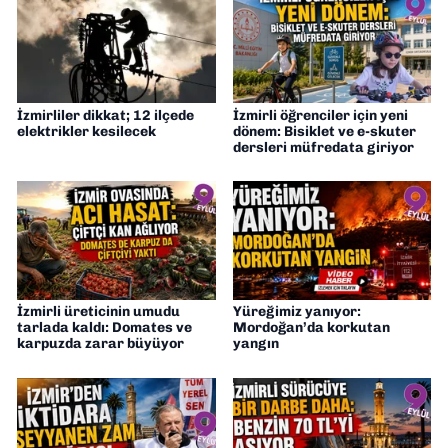
İzmirliler dikkat; 12 ilçede
İzmirli öğrenciler için yeni
elektrikler kesilecek
dönem: Bisiklet ve e-skuter
dersleri müfredata giriyor
İzmirli üreticinin umudu
Yüreğimiz yanıyor:
tarlada kaldı: Domates ve
Mordoğan’da korkutan
karpuzda zarar büyüyor
yangın