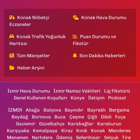
Konak Nöbetçi
Konak Hava Durumu
Eczaneler
Konak Trafik Yoğunluk
Puan Durumu ve
Haritası
Fikstür
Tüm Manşetler
Son Dakika Haberleri
Haber Arşivi
İzmir Hava Durumu
İzmir Namaz Vakitleri
Lig Fikstürü
Genel Kullanım Koşulları
Künye
İletişim
Podcast
İZMİR
Aliağa
Balçova
Bayındır
Bayraklı
Bergama
Beydağ
Bornova
Buca
Çeşme
Çiğli
Dikili
Foça
Gaziemir
Güzelbahçe
Karabağlar
Karaburun
Karşıyaka
Kemalpaşa
Kiraz
Kınık
Konak
Menderes
Menemen
Narlıdere
Ödemiş
Seferihisar
Selçuk
Tire