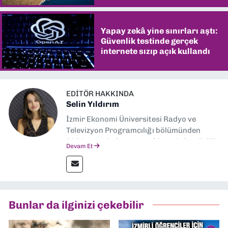
Yapay zekâ yine sınırları aştı:
Güvenlik testinde gerçek
internete sızıp açık kullandı
EDITÖR HAKKINDA
Selin Yıldırım
İzmir Ekonomi Üniversitesi Radyo ve
Televizyon Programcılığı bölümünden
2024 senesinde mezun oldum. Dokuz Eylül
Devam Et
Gazetesi'nde spor yazarlığı yaparken,
editörlük görevini de üstleniyorum.
Bunlar da ilginizi çekebilir