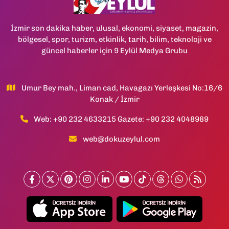
İzmir son dakika haber, ulusal, ekonomi, siyaset, magazin,
bölgesel, spor, turizm, etkinlik, tarih, bilim, teknoloji ve
güncel haberler için 9 Eylül Medya Grubu
Umur Bey mah., Liman cad, Havagazı Yerleşkesi No:16/6
Konak / İzmir
Web: +90 232 4633215 Gazete: +90 232 4048989
web@dokuzeylul.com