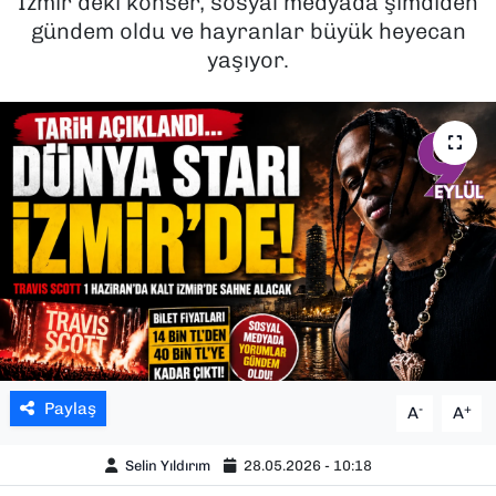
İzmir’deki konser, sosyal medyada şimdiden
gündem oldu ve hayranlar büyük heyecan
SAĞLIK
yaşıyor.
SPOR
TEKNOLOJİ
YAŞAM
YEREL YÖNETİMLER
Paylaş
-
+
A
A
Selin Yıldırım
28.05.2026 - 10:18