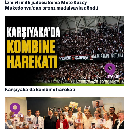
İzmirli milli judocu Sema Mete Kuzey
Makedonya'dan bronz madalyayla döndü
Karşıyaka'da kombine harekatı