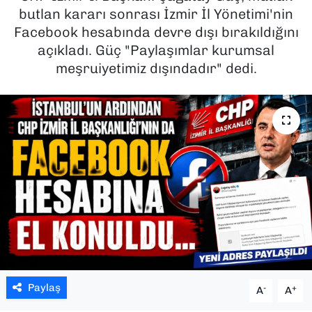
butlan kararı sonrası İzmir İl Yönetimi'nin
SAĞLIK
Facebook hesabında devre dışı bırakıldığını
açıkladı. Güç "Paylaşımlar kurumsal
SPOR
meşruiyetimiz dışındadır" dedi.
TEKNOLOJİ
YAŞAM
YEREL YÖNETİMLER
Paylaş
-
+
A
A