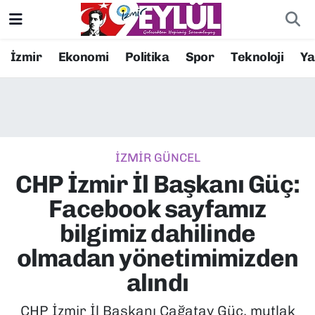
Resmi İlanlar
Konak Nöbetçi Eczaneler
İzmir
Ekonomi
Politika
Spor
Teknoloji
Y
BİLİM
Konak Hava Durumu
DÜNYA
Konak Trafik Yoğunluk Haritası
İZMİR GÜNCEL
EĞİTİM
Süper Lig Puan Durumu ve Fikstür
CHP İzmir İl Başkanı Güç:
EKONOMİ
Tüm Manşetler
Facebook sayfamız
bilgimiz dahilinde
KÜLTÜR SANAT
Son Dakika Haberleri
olmadan yönetimimizden
MAGAZİN
Haber Arşivi
alındı
POLİTİKA
CHP İzmir İl Başkanı Çağatay Güç, mutlak