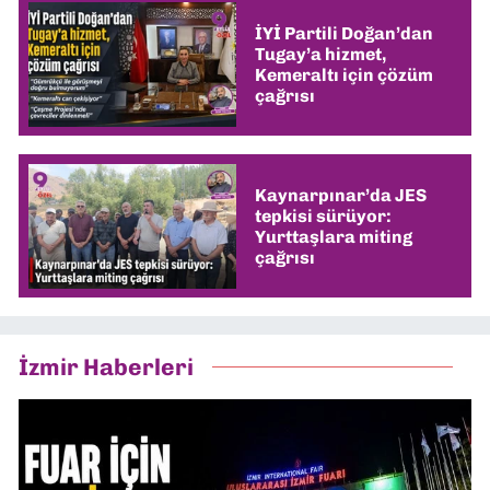
İYİ Partili Doğan’dan
Tugay’a hizmet,
Kemeraltı için çözüm
çağrısı
Kaynarpınar’da JES
tepkisi sürüyor:
Yurttaşlara miting
çağrısı
İzmir Haberleri