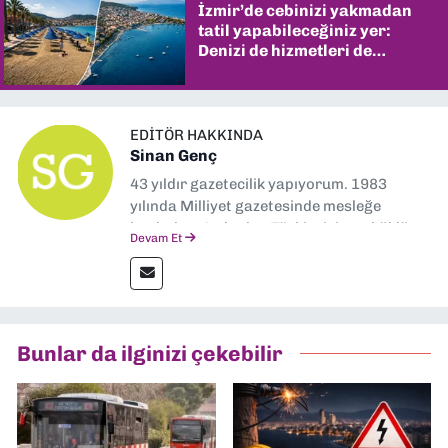
İzmir’de cebinizi yakmadan
tatil yapabileceğiniz yer:
Denizi de hizmetleri de
şaşırtıyor
EDITÖR HAKKINDA
Sinan Genç
43 yıldır gazetecilik yapıyorum. 1983
yılında Milliyet gazetesinde mesleğe
başladım. Ardından Türkiye’nin en köklü
Devam Et
gazetelerinden Yeni Asır’da 36 yıl boyunca
muhabir, editör, müdür yardımcısı ve spor
müdürü olarak görev yaptım. Ayrıca Yeni
Asır TV’de 7 yıl boyunca programlar
hazırlayıp sundum. Şu anda Dokuz Eylül
Bunlar da ilginizi çekebilir
Gazetesi'nde editörlük yapıyorum