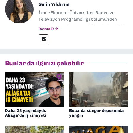
Selin Yıldırım
İzmir Ekonomi Üniversitesi Radyo ve
Televizyon Programcılığı bölümünden
2024 senesinde mezun oldum. Dokuz Eylül
Devam Et
Gazetesi'nde spor yazarlığı yaparken,
editörlük görevini de üstleniyorum.
Bunlar da ilginizi çekebilir
Daha 23 yaşındaydı:
Buca’da sünger deposunda
Aliağa’da iş cinayeti
yangın