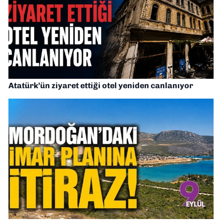
Atatürk’ün ziyaret ettiği otel yeniden canlanıyor