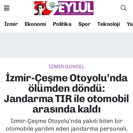
Resmi İlanlar
Konak Nöbetçi Eczaneler
İzmir
Ekonomi
Politika
Spor
Teknoloji
Y
BİLİM
Konak Hava Durumu
DÜNYA
Konak Trafik Yoğunluk Haritası
İZMİR GÜNCEL
EĞİTİM
Süper Lig Puan Durumu ve Fikstür
İzmir-Çeşme Otoyolu’nda
EKONOMİ
Tüm Manşetler
ölümden döndü:
Jandarma TIR ile otomobil
KÜLTÜR SANAT
Son Dakika Haberleri
arasında kaldı
MAGAZİN
Haber Arşivi
İzmir-Çeşme Otoyolu’nda yakıtı biten bir
otomobile yardım eden jandarma personeli,
POLİTİKA