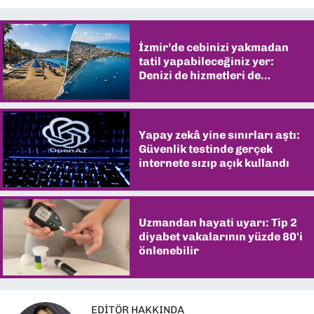
İzmir’de cebinizi yakmadan
tatil yapabileceğiniz yer:
Denizi de hizmetleri de
şaşırtıyor
Yapay zekâ yine sınırları aştı:
Güvenlik testinde gerçek
internete sızıp açık kullandı
Uzmandan hayati uyarı: Tip 2
diyabet vakalarının yüzde 80'i
önlenebilir
EDITÖR HAKKINDA