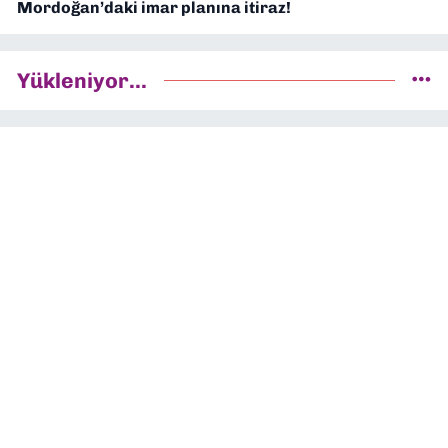
Mordoğan’daki imar planına itiraz!
Yükleniyor...