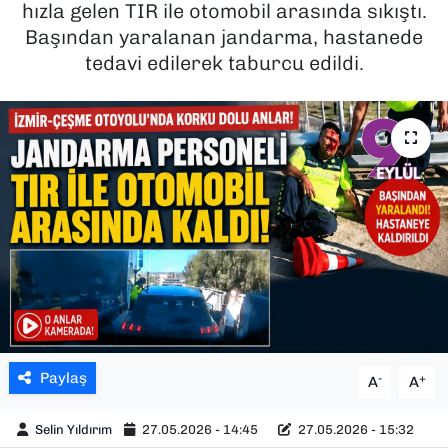
hızla gelen TIR ile otomobil arasında sıkıştı.
Başından yaralanan jandarma, hastanede
SAĞLIK
tedavi edilerek taburcu edildi.
SPOR
TEKNOLOJİ
YAŞAM
YEREL YÖNETİMLER
Paylaş
-
+
A
A
Selin Yıldırım
27.05.2026 - 14:45
27.05.2026 - 15:32