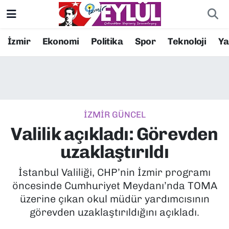
Resmi İlanlar
Konak Nöbetçi Eczaneler
İzmir
Ekonomi
Politika
Spor
Teknoloji
Y
BİLİM
Konak Hava Durumu
DÜNYA
Konak Trafik Yoğunluk Haritası
İZMİR GÜNCEL
EĞİTİM
Süper Lig Puan Durumu ve Fikstür
Valilik açıkladı: Görevden
EKONOMİ
Tüm Manşetler
uzaklaştırıldı
KÜLTÜR SANAT
Son Dakika Haberleri
İstanbul Valiliği, CHP’nin İzmir programı
öncesinde Cumhuriyet Meydanı’nda TOMA
MAGAZİN
Haber Arşivi
üzerine çıkan okul müdür yardımcısının
görevden uzaklaştırıldığını açıkladı.
POLİTİKA