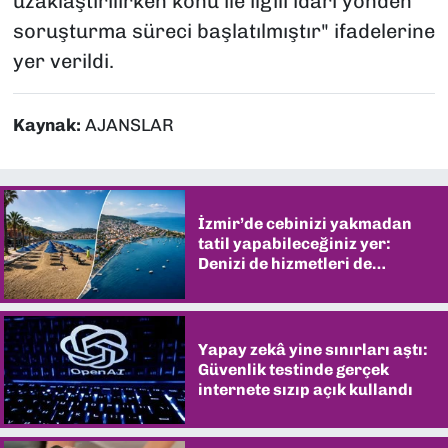
uzaklaştırılırken konu ile ilgili idari yönden
soruşturma süreci başlatılmıştır" ifadelerine
yer verildi.
Kaynak:
AJANSLAR
İzmir’de cebinizi yakmadan
tatil yapabileceğiniz yer:
Denizi de hizmetleri de
şaşırtıyor
Yapay zekâ yine sınırları aştı:
Güvenlik testinde gerçek
internete sızıp açık kullandı