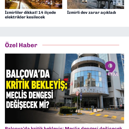
İzmirliler dikkat! 14 ilçede
İzmirli dev zarar açıkladı
elektrikler kesilecek
Özel Haber
Balçova’da kritik bekleyiş: Meclis dengesi değişecek