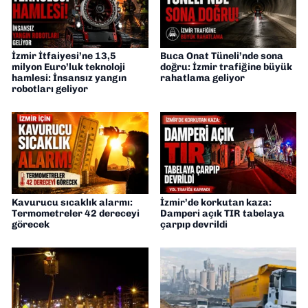
İzmir İtfaiyesi’ne 13,5
Buca Onat Tüneli’nde sona
milyon Euro’luk teknoloji
doğru: İzmir trafiğine büyük
hamlesi: İnsansız yangın
rahatlama geliyor
robotları geliyor
Kavurucu sıcaklık alarmı:
İzmir’de korkutan kaza:
Termometreler 42 dereceyi
Damperi açık TIR tabelaya
görecek
çarpıp devrildi