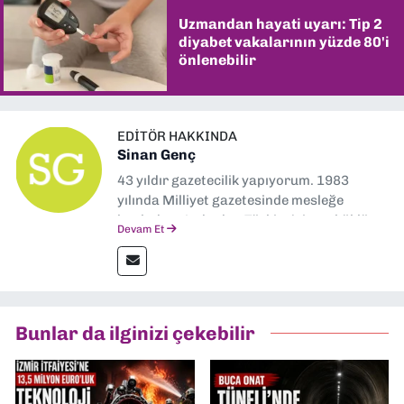
Uzmandan hayati uyarı: Tip 2
diyabet vakalarının yüzde 80'i
önlenebilir
EDITÖR HAKKINDA
Sinan Genç
43 yıldır gazetecilik yapıyorum. 1983
yılında Milliyet gazetesinde mesleğe
başladım. Ardından Türkiye’nin en köklü
Devam Et
gazetelerinden Yeni Asır’da 36 yıl boyunca
muhabir, editör, müdür yardımcısı ve spor
müdürü olarak görev yaptım. Ayrıca Yeni
Asır TV’de 7 yıl boyunca programlar
hazırlayıp sundum. Şu anda Dokuz Eylül
Bunlar da ilginizi çekebilir
Gazetesi'nde editörlük yapıyorum