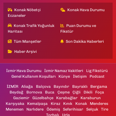
Konak Nöbetçi
Konak Hava Durumu
Eczaneler
Konak Trafik Yoğunluk
Puan Durumu ve
Haritası
Fikstür
Tüm Manşetler
Son Dakika Haberleri
Haber Arşivi
İzmir Hava Durumu
İzmir Namaz Vakitleri
Lig Fikstürü
Genel Kullanım Koşulları
Künye
İletişim
Podcast
İZMİR
Aliağa
Balçova
Bayındır
Bayraklı
Bergama
Beydağ
Bornova
Buca
Çeşme
Çiğli
Dikili
Foça
Gaziemir
Güzelbahçe
Karabağlar
Karaburun
Karşıyaka
Kemalpaşa
Kiraz
Kınık
Konak
Menderes
Menemen
Narlıdere
Ödemiş
Seferihisar
Selçuk
Tire
Torbalı
Urla