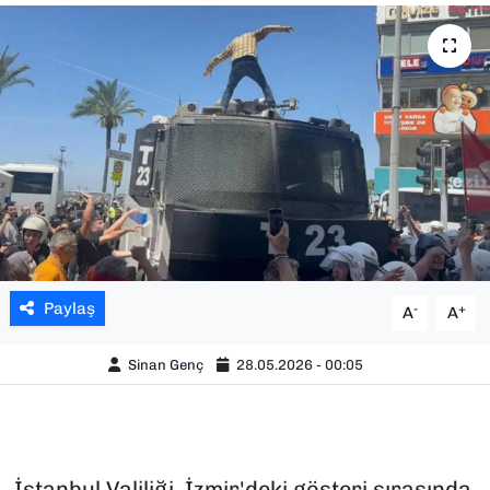
SAĞLIK
SPOR
TEKNOLOJİ
YAŞAM
YEREL YÖNETİMLER
Paylaş
-
+
A
A
Sinan Genç
28.05.2026 - 00:05
İstanbul Valiliği, İzmir'deki gösteri sırasında