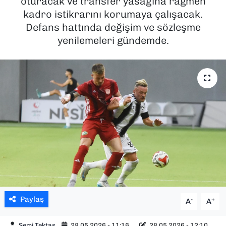
oturacak ve transfer yasağına rağmen
kadro istikrarını korumaya çalışacak.
SAĞLIK
Defans hattında değişim ve sözleşme
yenilemeleri gündemde.
SPOR
TEKNOLOJİ
YAŞAM
YEREL YÖNETİMLER
Paylaş
-
+
A
A
Semi Tektaş
28.05.2026 - 11:16
28.05.2026 - 12:10