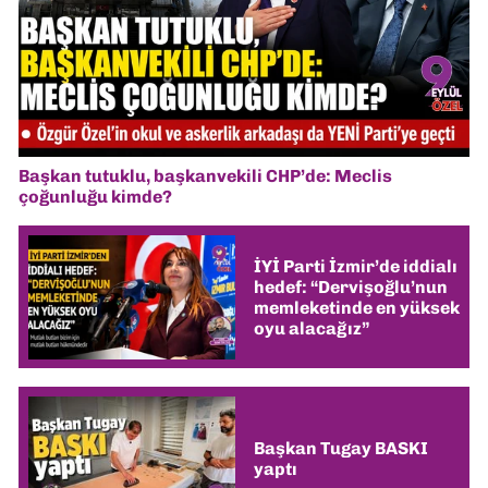
Başkan tutuklu, başkanvekili CHP’de: Meclis
çoğunluğu kimde?
İYİ Parti İzmir’de iddialı
hedef: “Dervişoğlu’nun
memleketinde en yüksek
oyu alacağız”
Başkan Tugay BASKI
yaptı