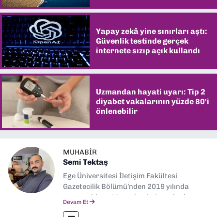
Yapay zekâ yine sınırları aştı:
Güvenlik testinde gerçek
internete sızıp açık kullandı
Uzmandan hayati uyarı: Tip 2
diyabet vakalarının yüzde 80'i
önlenebilir
MUHABIR
Semi Tektaş
Ege Üniversitesi İletişim Fakültesi
Gazetecilik Bölümü’nden 2019 yılında
mezun oldum. Mezuniyetimin ardından
Devam Et
Ekonomik Çözüm, Yeni İzmir ve İlkses