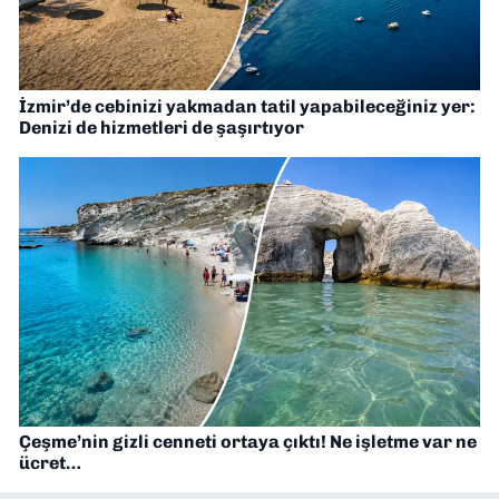
İzmir’de cebinizi yakmadan tatil yapabileceğiniz yer:
Denizi de hizmetleri de şaşırtıyor
Çeşme’nin gizli cenneti ortaya çıktı! Ne işletme var ne
ücret…