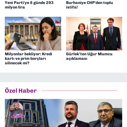
Yeni Parti'ye 8 günde 293
Burhaniye CHP'den toplu
milyon lira
istifa!
Milyonlar bekliyor: Kredi
Gürlek’ten Uğur Mumcu
kartı ve prim borçları
açıklaması
silinecek mi?
Özel Haber