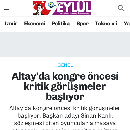
Resmi İlanlar
Konak Nöbetçi Eczaneler
İzmir
Ekonomi
Politika
Spor
Teknoloji
Y
BİLİM
Konak Hava Durumu
DÜNYA
Konak Trafik Yoğunluk Haritası
GENEL
EĞİTİM
Süper Lig Puan Durumu ve Fikstür
Altay’da kongre öncesi
EKONOMİ
Tüm Manşetler
kritik görüşmeler
başlıyor
KÜLTÜR SANAT
Son Dakika Haberleri
Altay’da kongre öncesi kritik görüşmeler
MAGAZİN
Haber Arşivi
başlıyor. Başkan adayı Sinan Kanlı,
sözleşmesi biten oyuncularla masaya
POLİTİKA