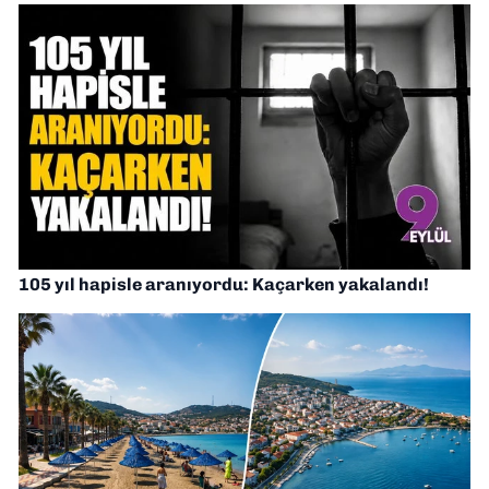
105 yıl hapisle aranıyordu: Kaçarken yakalandı!