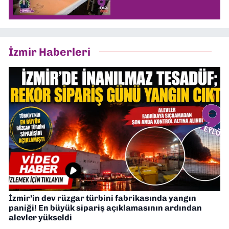
İzmir Haberleri
İzmir’in dev rüzgar türbini fabrikasında yangın
paniği! En büyük sipariş açıklamasının ardından
alevler yükseldi