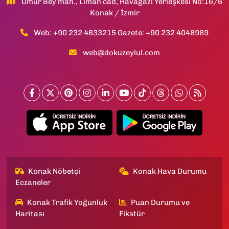
Umur Bey mah., Liman cad, Havagazı Yerleşkesi No:16/6
Konak / İzmir
Web: +90 232 4633215 Gazete: +90 232 4048989
web@dokuzeylul.com
Konak Nöbetçi
Konak Hava Durumu
Eczaneler
Konak Trafik Yoğunluk
Puan Durumu ve
Haritası
Fikstür