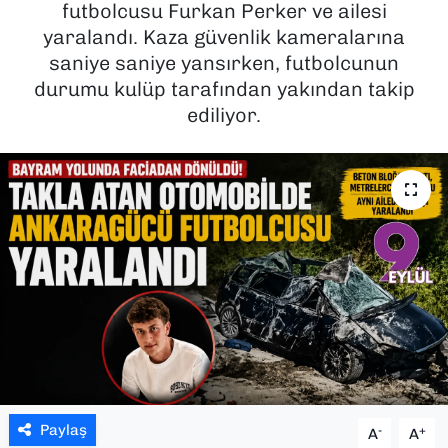
futbolcusu Furkan Perker ve ailesi
yaralandı. Kaza güvenlik kameralarına
SAĞLIK
saniye saniye yansırken, futbolcunun
durumu kulüp tarafından yakından takip
SPOR
ediliyor.
TEKNOLOJİ
YAŞAM
YEREL YÖNETİMLER
Paylaş
-
+
A
A