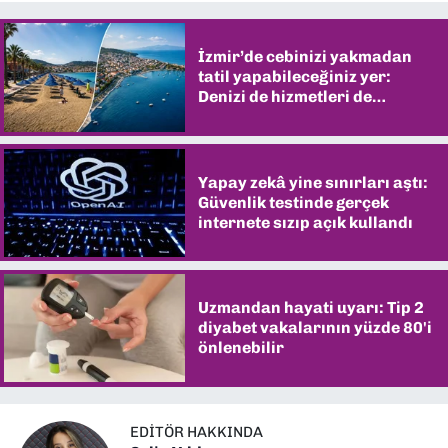
İzmir’de cebinizi yakmadan
tatil yapabileceğiniz yer:
Denizi de hizmetleri de
şaşırtıyor
Yapay zekâ yine sınırları aştı:
Güvenlik testinde gerçek
internete sızıp açık kullandı
Uzmandan hayati uyarı: Tip 2
diyabet vakalarının yüzde 80'i
önlenebilir
EDITÖR HAKKINDA