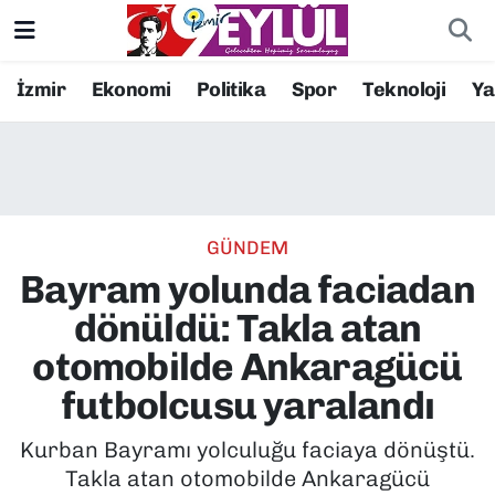
Resmi İlanlar
Konak Nöbetçi Eczaneler
İzmir
Ekonomi
Politika
Spor
Teknoloji
Y
BİLİM
Konak Hava Durumu
DÜNYA
Konak Trafik Yoğunluk Haritası
GÜNDEM
EĞİTİM
Süper Lig Puan Durumu ve Fikstür
Bayram yolunda faciadan
EKONOMİ
Tüm Manşetler
dönüldü: Takla atan
otomobilde Ankaragücü
KÜLTÜR SANAT
Son Dakika Haberleri
futbolcusu yaralandı
MAGAZİN
Haber Arşivi
Kurban Bayramı yolculuğu faciaya dönüştü.
Takla atan otomobilde Ankaragücü
POLİTİKA