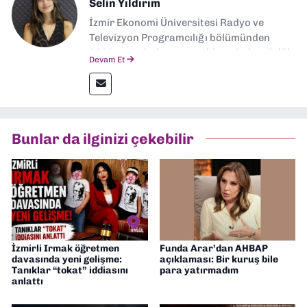
Selin Yıldırım
İzmir Ekonomi Üniversitesi Radyo ve
Televizyon Programcılığı bölümünden
2024 senesinde mezun oldum. Dokuz Eylül
Devam Et
Gazetesi'nde spor yazarlığı yaparken,
editörlük görevini de üstleniyorum.
Bunlar da ilginizi çekebilir
İzmirli Irmak öğretmen
Funda Arar’dan AHBAP
davasında yeni gelişme:
açıklaması: Bir kuruş bile
Tanıklar “tokat” iddiasını
para yatırmadım
anlattı