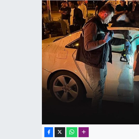
SAĞLIK
SPOR
TEKNOLOJİ
YAŞAM
YEREL YÖNETİMLER