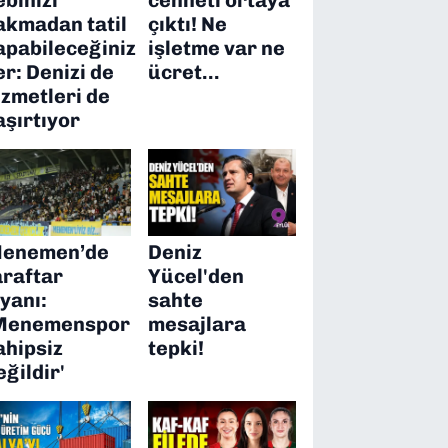
akmadan tatil
çıktı! Ne
apabileceğiniz
işletme var ne
er: Denizi de
ücret…
izmetleri de
aşırtıyor
enemen’de
Deniz
araftar
Yücel'den
syanı:
sahte
Menemenspor
mesajlara
ahipsiz
tepki!
eğildir'