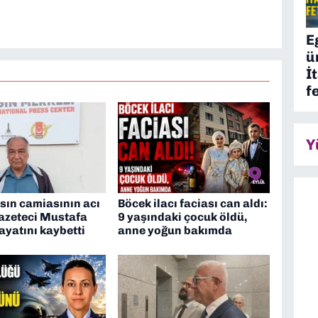
E
ü
İ
f
Y
sın camiasının acı
Böcek ilacı faciası can aldı:
Gazeteci Mustafa
9 yaşındaki çocuk öldü,
yatını kaybetti
anne yoğun bakımda