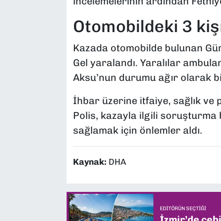
incelemelerinin ardından Fethiy
Otomobildeki 3 kiş
Kazada otomobilde bulunan Gür
Gel yaralandı. Yaralılar ambula
Aksu’nun durumu ağır olarak bild
İhbar üzerine itfaiye, sağlık ve p
Polis, kazayla ilgili soruşturma 
sağlamak için önlemler aldı.
Kaynak:
DHA
EDITÖRÜN SEÇTIĞI
İzmir’de ceb