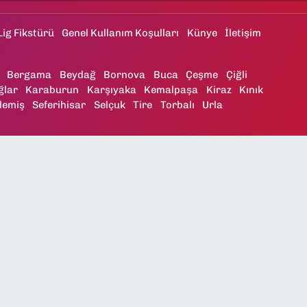
Lig Fikstürü
Genel Kullanım Koşulları
Künye
İletişim
Bergama
Beydağ
Bornova
Buca
Çeşme
Çiğli
ğlar
Karaburun
Karşıyaka
Kemalpaşa
Kiraz
Kınık
demiş
Seferihisar
Selçuk
Tire
Torbalı
Urla