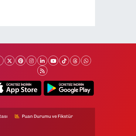
tası
Puan Durumu ve Fikstür