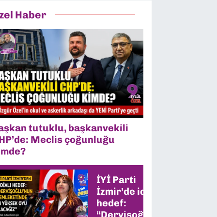
zel Haber
aşkan tutuklu, başkanvekili
HP’de: Meclis çoğunluğu
imde?
İYİ Parti
İzmir’de iddialı
hedef:
“Dervişoğlu’nun