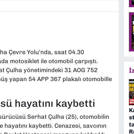
lha Çevre Yolu’nda, saat 04.30
a motosiklet ile otomobil çarpıştı.
t Çulha yönetimindeki 31 AOG 752
İ
nüş yapan 54 APP 367 plakalı otomobille
sü hayatını kaybetti
K
sürücüsü Serhat Çulha (25), otomobilin
s
t
 hayatını kaybetti. Cenazesi, savcının
R