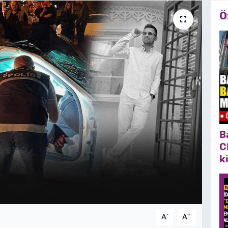
Ö
B
C
k
-
+
A
A