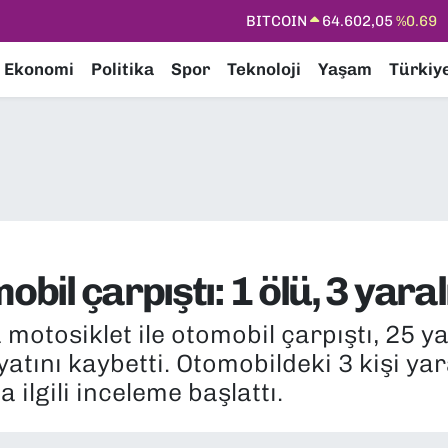
DOLAR
47,6006
%0.06
Ekonomi
Politika
Spor
Teknoloji
Yaşam
Türkiy
EURO
55,0250
%0.02
STERLİN
64,2398
%0.2
GRAM ALTIN
6513.94
%0.32
BİST100
13.768
%48
bil çarpıştı: 1 ölü, 3 yaral
motosiklet ile otomobil çarpıştı, 25 y
tını kaybetti. Otomobildeki 3 kişi yara
 ilgili inceleme başlattı.