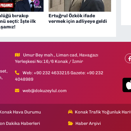
nlüğü bırakıp
Ertuğrul Özkök ifade
ü seçti: İşte ilk
vermek için adliyeye geldi
aşamız!
Umur Bey mah., Liman cad, Havagazı
Yerleşkesi No:16/6 Konak / İzmir
set,
Web: +90 232 4633215 Gazete: +90 232
h,
4048989
web@dokuzeylul.com
Konak Hava Durumu
Konak Trafik Yoğunluk Hari
on Dakika Haberleri
Haber Arşivi