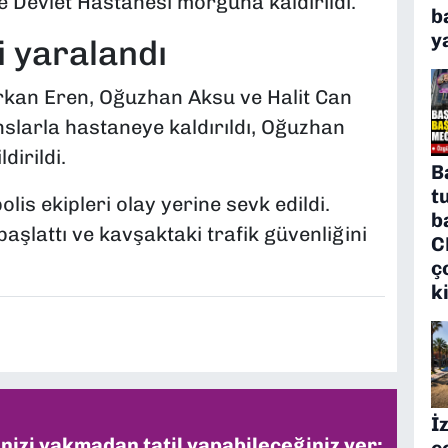
e Devlet Hastanesi morguna kaldırıldı.
b
y
i yaralandı
kan Eren, Oğuzhan Aksu ve Halit Can
nslarla hastaneye kaldırıldı, Oğuzhan
irildi.
B
t
olis ekipleri olay yerine sevk edildi.
b
başlattı ve kavşaktaki trafik güvenliğini
C
ç
k
İ
inizi yakmadan tatil yapabileceğiniz yer:
c