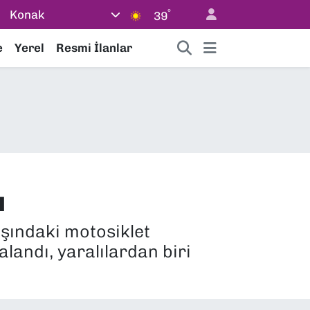
°
Konak
39
e
Yerel
Resmi İlanlar
ı
aşındaki motosiklet
landı, yaralılardan biri