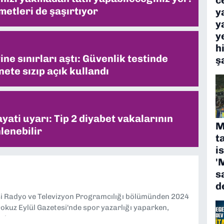
metleri de şaşırtıyor
y
y
y
h
ne sınırları aştı: Güvenlik testinde
ş
ete sızıp açık kullandı
ati uyarı: Tip 2 diyabet vakalarının
M
lenebilir
t
i
'
s
d
si Radyo ve Televizyon Programcılığı bölümünden 2024
kuz Eylül Gazetesi'nde spor yazarlığı yaparken,
eniyorum.