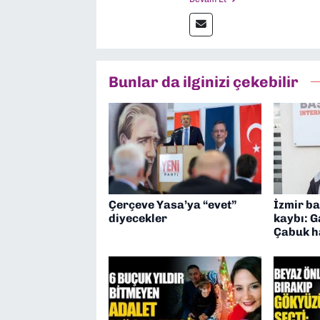
Bunlar da ilginizi çekebilir
Çerçeve Yasa’ya “evet”
İzmir ba
diyecekler
kaybı: 
Çabuk ha