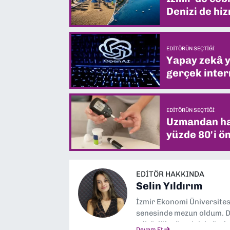
Denizi de hiz
EDITÖRÜN SEÇTIĞI
Yapay zekâ yi
gerçek intern
EDITÖRÜN SEÇTIĞI
Uzmandan hay
yüzde 80'i ön
EDITÖR HAKKINDA
Selin Yıldırım
İzmir Ekonomi Üniversite
senesinde mezun oldum. Do
editörlük görevini de üstl
Devam Et