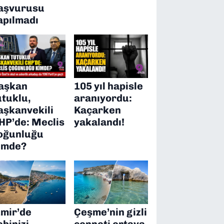
aşvurusu
apılmadı
aşkan
105 yıl hapisle
utuklu,
aranıyordu:
aşkanvekili
Kaçarken
HP’de: Meclis
yakalandı!
oğunluğu
imde?
zmir’de
Çeşme’nin gizli
ebinizi
cenneti ortaya