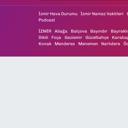
İzmir Hava Durumu
İzmir Namaz Vakitleri
Podcast
İZMİR
Aliağa
Balçova
Bayındır
Bayraklı
Dikili
Foça
Gaziemir
Güzelbahçe
Karaba
Konak
Menderes
Menemen
Narlıdere
Ö