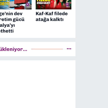
ge’nin dev
Kaf-Kaf filede
retim gücü
atağa kalktı
talya’yı
ethetti
ükleniyor...