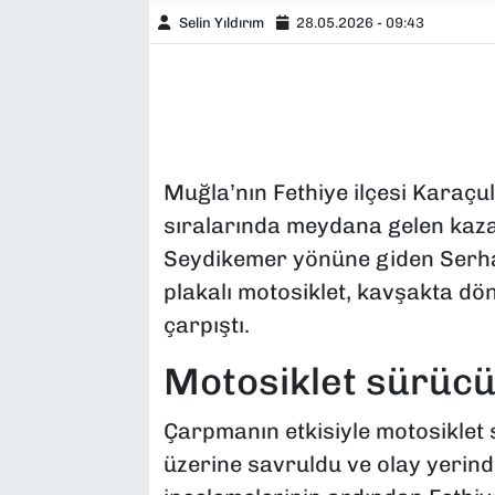
Selin Yıldırım
28.05.2026 - 09:43
Muğla’nın Fethiye ilçesi Karaçu
sıralarında meydana gelen kazad
Seydikemer yönüne giden Serha
plakalı motosiklet, kavşakta dö
çarpıştı.
Motosiklet sürücü
Çarpmanın etkisiyle motosiklet 
üzerine savruldu ve olay yerinde