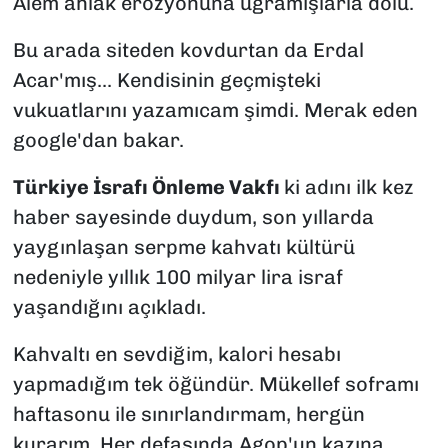
Alem ahlak erozyonuna uğramışlarla dolu.
Bu arada siteden kovdurtan da Erdal
Acar'mış... Kendisinin geçmişteki
vukuatlarını yazamıcam şimdi. Merak eden
google'dan bakar.
Türkiye İsrafı Önleme Vakfı
ki adını ilk kez
haber sayesinde duydum, son yıllarda
yaygınlaşan serpme kahvatı kültürü
nedeniyle yıllık 100 milyar lira israf
yaşandığını açıkladı.
Kahvaltı en sevdiğim, kalori hesabı
yapmadığım tek öğündür. Mükellef soframı
haftasonu ile sınırlandırmam, hergün
kurarım. Her defasında Agop'un kazına