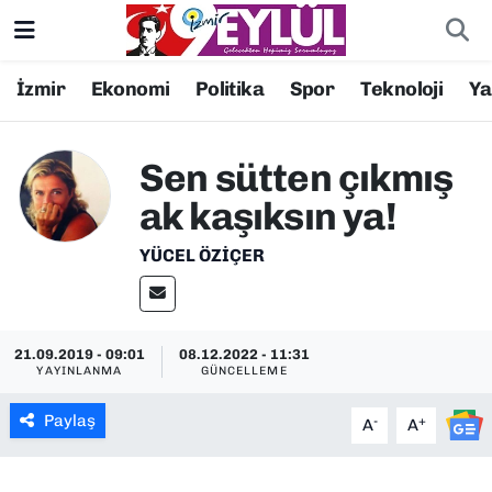
Resmi İlanlar
Konak Nöbetçi Eczaneler
İzmir
Ekonomi
Politika
Spor
Teknoloji
Y
BİLİM
Konak Hava Durumu
Sen sütten çıkmış
DÜNYA
Konak Trafik Yoğunluk Haritası
ak kaşıksın ya!
EĞİTİM
Süper Lig Puan Durumu ve Fikstür
YÜCEL ÖZIÇER
EKONOMİ
Tüm Manşetler
21.09.2019 - 09:01
08.12.2022 - 11:31
KÜLTÜR SANAT
Son Dakika Haberleri
YAYINLANMA
GÜNCELLEME
MAGAZİN
Haber Arşivi
Paylaş
-
+
A
A
POLİTİKA