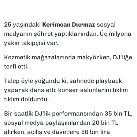
SAĞLIK
25 yaşındaki
Kerimcan Durmaz
sosyal
SPOR
medyanın şöhret yaptıklarından. Üç milyona
TEKNOLOJİ
yakın takipçisi var.
Kozmetik mağazalarında makyörken, DJ'liğe
YAŞAM
terfi etti.
YEREL YÖNETİMLER
Talep öyle yoğundu ki, sahnede playback
yaparak dans etti, konser salonlarını tıklım
tıklım doldurdu.
Bir saatlik DJ’lik performansından 35 bin TL,
sosyal medya paylaşımlardan 20 bin TL
alırken, açılış ve davetlere 50 bin lira