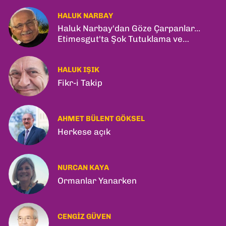
HALUK NARBAY
Haluk Narbay'dan Göze Çarpanlar...
Etimesgut'ta Şok Tutuklama ve
Ankara'da Şam Zirvesi!
HALUK IŞIK
Fikr-i Takip
AHMET BÜLENT GÖKSEL
Herkese açık
NURCAN KAYA
Ormanlar Yanarken
CENGIZ GÜVEN