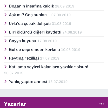
Doğanın insafına kaldık
28.09.2019
Aşk mı? Geç bunları...
07.09.2019
Urla'da çocuk dehşeti
31.08.2019
Biri öldürdü diğeri kaydetti
24.08.2019
Gayya kuyusu
17.08.2019
Gel de depremden korkma
10.08.2019
Reyting rezilliği
27.07.2019
Katliama seyirci kalanlara yazıklar olsun!
20.07.2019
Yanlış yaptın annesi
13.07.2019
Yazarlar