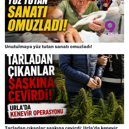
Unutulmaya yüz tutan sanatı omuzladı!
Tarladan çıkanlar şaşkına çevirdi: Urla’da kenevir