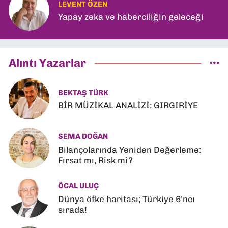
LEVENT ÖZEN
Yapay zeka ve haberciliğin geleceği
Alıntı Yazarlar
BEKTAŞ TÜRK
BİR MÜZİKAL ANALİZİ: GIRGIRİYE
SEMA DOĞAN
Bilançolarında Yeniden Değerleme:
Fırsat mı, Risk mi?
ÖCAL ULUÇ
Dünya öfke haritası; Türkiye 6’ncı
sırada!