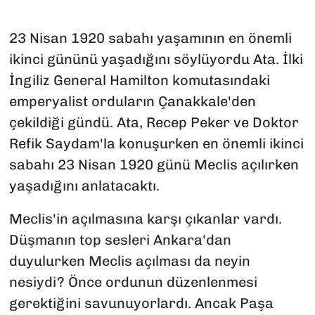
SAĞLIK
23 Nisan 1920 sabahı yaşamının en önemli
ikinci gününü yaşadığını söylüyordu Ata. İlki
SPOR
İngiliz General Hamilton komutasındaki
TEKNOLOJİ
emperyalist orduların Çanakkale'den
çekildiği gündü. Ata, Recep Peker ve Doktor
YAŞAM
Refik Saydam'la konuşurken en önemli ikinci
sabahı 23 Nisan 1920 günü Meclis açılırken
YEREL YÖNETİMLER
yaşadığını anlatacaktı.
Meclis'in açılmasına karşı çıkanlar vardı.
Düşmanın top sesleri Ankara'dan
duyulurken Meclis açılması da neyin
nesiydi? Önce ordunun düzenlenmesi
gerektiğini savunuyorlardı. Ancak Paşa