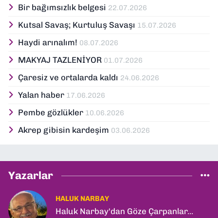
Bir bağımsızlık belgesi
22.07.2026
Kutsal Savaş; Kurtuluş Savaşı
15.07.2026
Haydi arınalım!
08.07.2026
MAKYAJ TAZLENİYOR
01.07.2026
Çaresiz ve ortalarda kaldı
24.06.2026
Yalan haber
17.06.2026
Pembe gözlükler
10.06.2026
Akrep gibisin kardeşim
03.06.2026
Yazarlar
HALUK NARBAY
Haluk Narbay'dan Göze Çarpanlar...