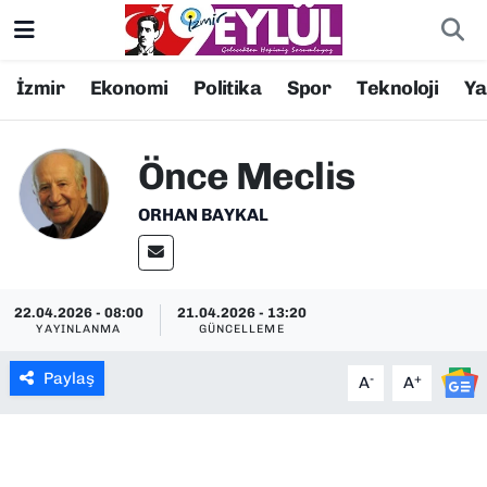
Resmi İlanlar
Konak Nöbetçi Eczaneler
İzmir
Ekonomi
Politika
Spor
Teknoloji
Y
BİLİM
Konak Hava Durumu
Önce Meclis
DÜNYA
Konak Trafik Yoğunluk Haritası
ORHAN BAYKAL
EĞİTİM
Süper Lig Puan Durumu ve Fikstür
EKONOMİ
Tüm Manşetler
22.04.2026 - 08:00
21.04.2026 - 13:20
YAYINLANMA
GÜNCELLEME
KÜLTÜR SANAT
Son Dakika Haberleri
Paylaş
-
+
A
A
MAGAZİN
Haber Arşivi
POLİTİKA