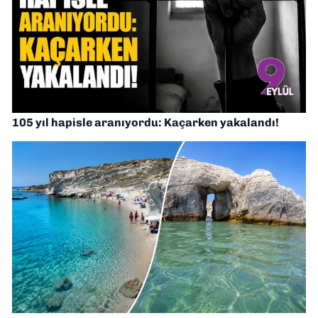
105 yıl hapisle aranıyordu: Kaçarken yakalandı!