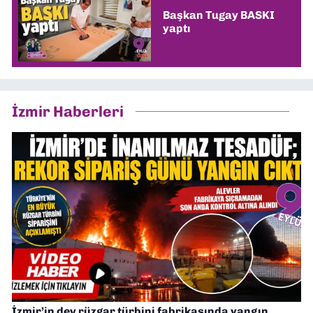
Başkan Tugay BASKI
yaptı
İzmir Haberleri
İzmir’in dev rüzgar türbini fabrikasında yangın