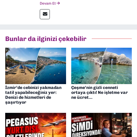
2024 senesinde mezun oldum. Dokuz Eylül
Devam Et
Gazetesi'nde spor yazarlığı yaparken,
editörlük görevini de üstleniyorum.
Bunlar da ilginizi çekebilir
İzmir’de cebinizi yakmadan
Çeşme’nin gizli cenneti
tatil yapabileceğiniz yer:
ortaya çıktı! Ne işletme var
Denizi de hizmetleri de
ne ücret…
şaşırtıyor