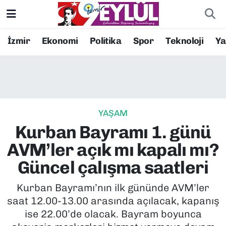
Resmi İlanlar
Konak Nöbetçi Eczaneler
İzmir
Ekonomi
Politika
Spor
Teknoloji
Y
BİLİM
Konak Hava Durumu
DÜNYA
Konak Trafik Yoğunluk Haritası
YAŞAM
EĞİTİM
Süper Lig Puan Durumu ve Fikstür
Kurban Bayramı 1. günü
EKONOMİ
Tüm Manşetler
AVM’ler açık mı kapalı mı?
Güncel çalışma saatleri
KÜLTÜR SANAT
Son Dakika Haberleri
Kurban Bayramı’nın ilk gününde AVM’ler
MAGAZİN
Haber Arşivi
saat 12.00-13.00 arasında açılacak, kapanış
ise 22.00’de olacak. Bayram boyunca
POLİTİKA