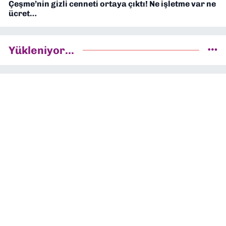
Çeşme’nin gizli cenneti ortaya çıktı! Ne işletme var ne
ücret…
Yükleniyor...