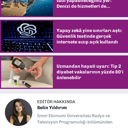
tatil yapabileceğiniz yer:
Denizi de hizmetleri de
şaşırtıyor
Yapay zekâ yine sınırları aştı:
Güvenlik testinde gerçek
internete sızıp açık kullandı
Uzmandan hayati uyarı: Tip 2
diyabet vakalarının yüzde 80'i
önlenebilir
EDITÖR HAKKINDA
Selin Yıldırım
İzmir Ekonomi Üniversitesi Radyo ve
Televizyon Programcılığı bölümünden