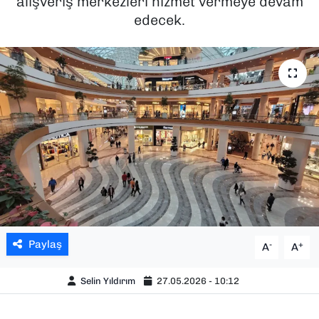
alışveriş merkezleri hizmet vermeye devam
edecek.
SAĞLIK
SPOR
TEKNOLOJİ
YAŞAM
YEREL YÖNETİMLER
Paylaş
-
+
A
A
Selin Yıldırım
27.05.2026 - 10:12