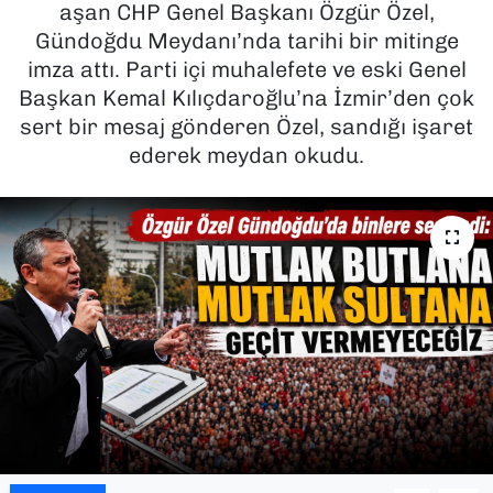
aşan CHP Genel Başkanı Özgür Özel,
Gündoğdu Meydanı’nda tarihi bir mitinge
SAĞLIK
imza attı. Parti içi muhalefete ve eski Genel
Başkan Kemal Kılıçdaroğlu’na İzmir’den çok
SPOR
sert bir mesaj gönderen Özel, sandığı işaret
TEKNOLOJİ
ederek meydan okudu.
YAŞAM
YEREL YÖNETİMLER