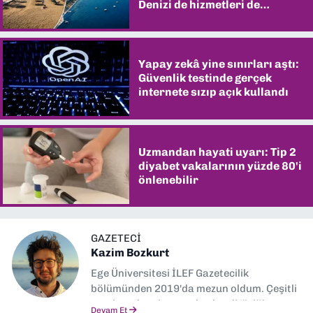
Denizi de hizmetleri de
şaşırtıyor
Yapay zekâ yine sınırları aştı:
Güvenlik testinde gerçek
internete sızıp açık kullandı
Uzmandan hayati uyarı: Tip 2
diyabet vakalarının yüzde 80'i
önlenebilir
GAZETECI
Kazim Bozkurt
Ege Üniversitesi İLEF Gazetecilik
bölümünden 2019'da mezun oldum. Çeşitli
yerel ve ulusal gazetelerde editörlük,
Devam Et