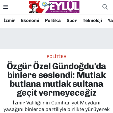
Resmi İlanlar
Konak Nöbetçi Eczaneler
İzmir
Ekonomi
Politika
Spor
Teknoloji
Y
BİLİM
Konak Hava Durumu
DÜNYA
Konak Trafik Yoğunluk Haritası
POLİTİKA
EĞİTİM
Süper Lig Puan Durumu ve Fikstür
Özgür Özel Gündoğdu'da
EKONOMİ
Tüm Manşetler
binlere seslendi: Mutlak
butlana mutlak sultana
KÜLTÜR SANAT
Son Dakika Haberleri
geçit vermeyeceğiz
MAGAZİN
Haber Arşivi
İzmir Valiliği’nin Cumhuriyet Meydanı
yasağını binlerce partiliyle birlikte yürüyerek
POLİTİKA