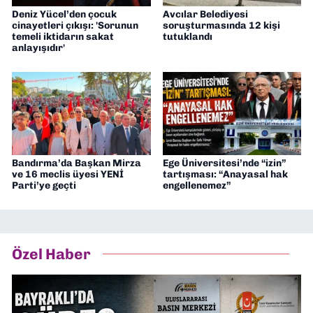
Deniz Yücel’den çocuk
Avcılar Belediyesi
cinayetleri çıkışı: 'Sorunun
soruşturmasında 12 kişi
temeli iktidarın sakat
tutuklandı
anlayışıdır'
Bandırma’da Başkan Mirza
Ege Üniversitesi’nde “izin”
ve 16 meclis üyesi YENİ
tartışması: “Anayasal hak
Parti’ye geçti
engellenemez”
Özel Haber