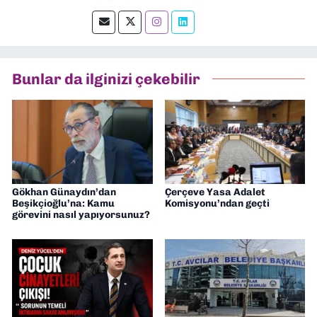
muhabirlik yaptım. Teknoloji bloglarını
okumayı severim.
Bunlar da ilginizi çekebilir
Gökhan Günaydın’dan
Çerçeve Yasa Adalet
Beşikçioğlu’na: Kamu
Komisyonu’ndan geçti
görevini nasıl yapıyorsunuz?