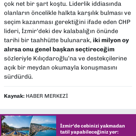
çok net bir şart koştu. Liderlik iddiasında
olanların öncelikle halkta karşılık bulması ve
seçim kazanması gerektiğini ifade eden CHP
lideri, İzmir’deki dev kalabalığın önünde
tarihi bir taahhütte bulunarak,
iki milyon oy
alırsa onu genel başkan seçtireceğim
sözleriyle Kılıçdaroğlu’na ve destekçilerine
açık bir meydan okumayla konuşmasını
sürdürdü.
Kaynak:
HABER MERKEZİ
İzmir’de cebinizi yakmadan
tatil yapabileceğiniz yer: