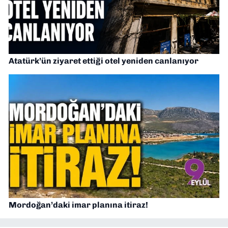
Atatürk’ün ziyaret ettiği otel yeniden canlanıyor
Mordoğan’daki imar planına itiraz!