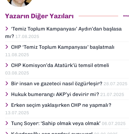
Yazarın Diğer Yazıları
‘Temiz Toplum Kampanyası’ Aydın’dan başlasa
mı?
17.08.2025
CHP ‘Temiz Toplum Kampanyası’ başlatmalı
11.08.2025
CHP Komisyon’da Atatürk’ü temsil etmeli
03.08.2025
Bir insan ve gazeteci nasıl özgürleşir?
28.07.2025
Hukuk bumerangı AKP’yi devirir mi?
21.07.2025
Erken seçim yaklaşırken CHP ne yapmalı?
13.07.2025
Tunç Soyer: ‘Sahip olmak veya olmak’
06.07.2025
Kılıçdaroğlu son perdeyi oynuyor!