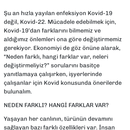
SAĞLIK
Şu an hızla yayılan enfeksiyon Kovid-19
değil, Kovid-22. Mücadele edebilmek için,
SPOR
Kovid-19’dan farklarını bilmemiz ve
aldığımız önlemleri ona göre değiştirmemiz
TEKNOLOJİ
gerekiyor. Ekonomiyi de göz önüne alarak,
YAŞAM
“Neden farklı, hangi farklar var, neleri
değiştirmeliyiz?” sorularını basitçe
YEREL YÖNETİMLER
yanıtlamaya çalışırken, işyerlerinde
çalışanlar için Kovid konusunda önerilerde
bulunalım.
NEDEN FARKLI? HANGİ FARKLAR VAR?
Yaşayan her canlının, türünün devamını
sağlayan bazı farklı özellikleri var. İnsan