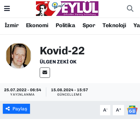
Resmi İlanlar
Konak Nöbetçi Eczaneler
İzmir
Ekonomi
Politika
Spor
Teknoloji
Y
BİLİM
Konak Hava Durumu
Kovid-22
DÜNYA
Konak Trafik Yoğunluk Haritası
ÜLGEN ZEKI OK
EĞİTİM
Süper Lig Puan Durumu ve Fikstür
EKONOMİ
Tüm Manşetler
25.07.2022 - 06:54
15.08.2024 - 15:57
YAYINLANMA
GÜNCELLEME
KÜLTÜR SANAT
Son Dakika Haberleri
Paylaş
-
+
A
A
MAGAZİN
Haber Arşivi
POLİTİKA