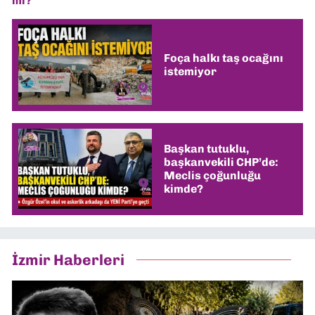
mi?
Foça halkı taş ocağını
istemiyor
Başkan tutuklu,
başkanvekili CHP’de:
Meclis çoğunluğu
kimde?
İzmir Haberleri