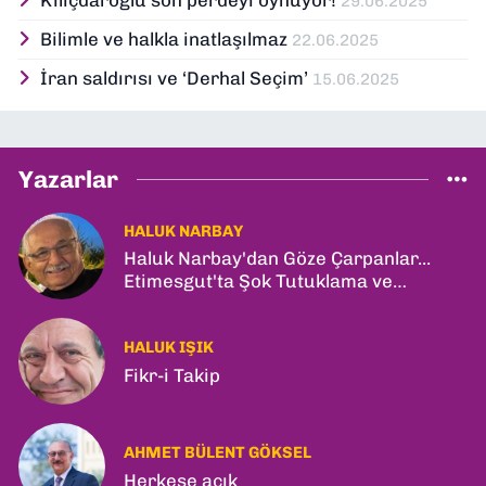
29.06.2025
Bilimle ve halkla inatlaşılmaz
22.06.2025
İran saldırısı ve ‘Derhal Seçim’
15.06.2025
Yazarlar
HALUK NARBAY
Haluk Narbay'dan Göze Çarpanlar...
Etimesgut'ta Şok Tutuklama ve
Ankara'da Şam Zirvesi!
HALUK IŞIK
Fikr-i Takip
AHMET BÜLENT GÖKSEL
Herkese açık