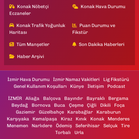
Konak Nöbetçi
Konak Hava Durumu
Eczaneler
Konak Trafik Yoğunluk
Puan Durumu ve
Haritası
Fikstür
Tüm Manşetler
Son Dakika Haberleri
Haber Arşivi
İzmir Hava Durumu
İzmir Namaz Vakitleri
Lig Fikstürü
Genel Kullanım Koşulları
Künye
İletişim
Podcast
İZMİR
Aliağa
Balçova
Bayındır
Bayraklı
Bergama
Beydağ
Bornova
Buca
Çeşme
Çiğli
Dikili
Foça
Gaziemir
Güzelbahçe
Karabağlar
Karaburun
Karşıyaka
Kemalpaşa
Kiraz
Kınık
Konak
Menderes
Menemen
Narlıdere
Ödemiş
Seferihisar
Selçuk
Tire
Torbalı
Urla