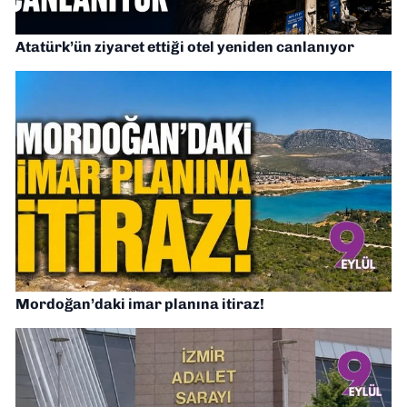
Atatürk’ün ziyaret ettiği otel yeniden canlanıyor
Mordoğan’daki imar planına itiraz!