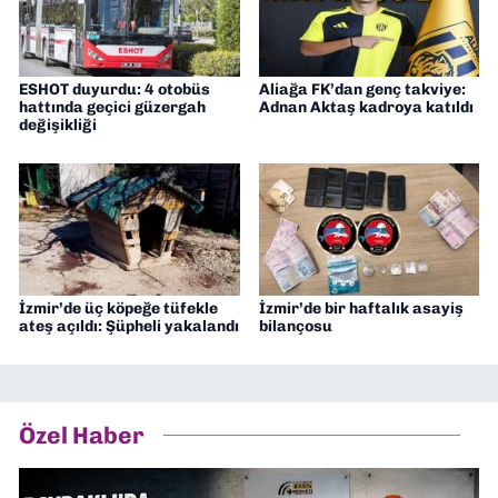
ESHOT duyurdu: 4 otobüs
Aliağa FK’dan genç takviye:
hattında geçici güzergah
Adnan Aktaş kadroya katıldı
değişikliği
İzmir’de üç köpeğe tüfekle
İzmir’de bir haftalık asayiş
ateş açıldı: Şüpheli yakalandı
bilançosu
Özel Haber