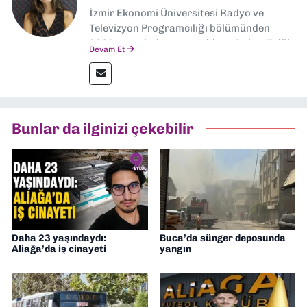
İzmir Ekonomi Üniversitesi Radyo ve
Televizyon Programcılığı bölümünden
2024 senesinde mezun oldum. Dokuz Eylül
Devam Et
Gazetesi'nde spor yazarlığı yaparken,
editörlük görevini de üstleniyorum.
Bunlar da ilginizi çekebilir
Daha 23 yaşındaydı:
Buca’da sünger deposunda
Aliağa’da iş cinayeti
yangın