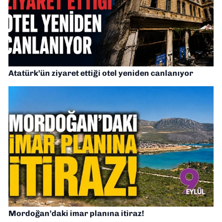
Atatürk’ün ziyaret ettiği otel yeniden canlanıyor
Mordoğan’daki imar planına itiraz!