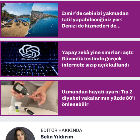
İzmir’de cebinizi yakmadan
tatil yapabileceğiniz yer:
Denizi de hizmetleri de
şaşırtıyor
Yapay zekâ yine sınırları aştı:
Güvenlik testinde gerçek
internete sızıp açık kullandı
Uzmandan hayati uyarı: Tip 2
diyabet vakalarının yüzde 80'i
önlenebilir
EDITÖR HAKKINDA
Selin Yıldırım