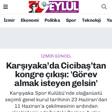
Resmi İlanlar
Konak Nöbetçi Eczaneler
İzmir
Ekonomi
Politika
Spor
Teknoloji
Y
BİLİM
Konak Hava Durumu
DÜNYA
Konak Trafik Yoğunluk Haritası
İZMİR GÜNCEL
EĞİTİM
Süper Lig Puan Durumu ve Fikstür
Karşıyaka’da Cicibaş’tan
EKONOMİ
Tüm Manşetler
kongre çıkışı: 'Görev
almak isteyen gelsin'
KÜLTÜR SANAT
Son Dakika Haberleri
Karşıyaka Spor Kulübü’nde olağanüstü
MAGAZİN
Haber Arşivi
seçimli genel kurul tarihinin 23 Haziran’dan
11 Haziran’a çekilmesinin ardından
POLİTİKA