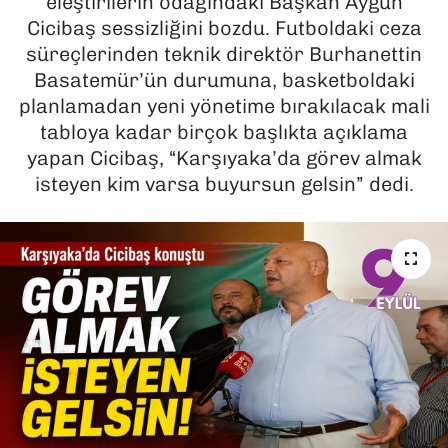
eleştirilerin odağındaki Başkan Aygün
Cicibaş sessizliğini bozdu. Futboldaki ceza
SAĞLIK
süreçlerinden teknik direktör Burhanettin
Basatemür’ün durumuna, basketboldaki
SPOR
planlamadan yeni yönetime bırakılacak mali
tabloya kadar birçok başlıkta açıklama
TEKNOLOJİ
yapan Cicibaş, “Karşıyaka’da görev almak
isteyen kim varsa buyursun gelsin” dedi.
YAŞAM
YEREL YÖNETİMLER