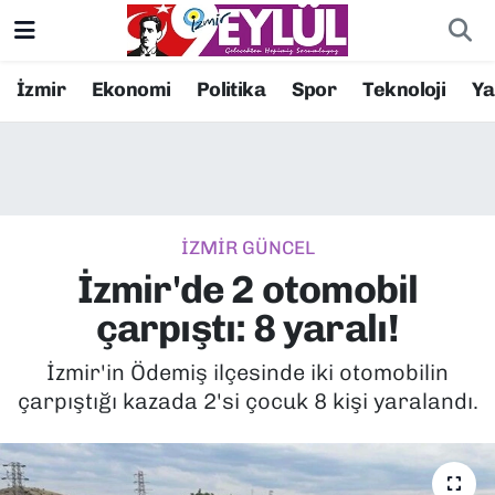
Resmi İlanlar
Konak Nöbetçi Eczaneler
İzmir
Ekonomi
Politika
Spor
Teknoloji
Y
BİLİM
Konak Hava Durumu
DÜNYA
Konak Trafik Yoğunluk Haritası
İZMİR GÜNCEL
EĞİTİM
Süper Lig Puan Durumu ve Fikstür
İzmir'de 2 otomobil
EKONOMİ
Tüm Manşetler
çarpıştı: 8 yaralı!
KÜLTÜR SANAT
Son Dakika Haberleri
İzmir'in Ödemiş ilçesinde iki otomobilin
çarpıştığı kazada 2'si çocuk 8 kişi yaralandı.
MAGAZİN
Haber Arşivi
POLİTİKA