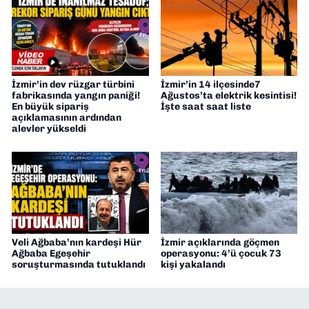
İzmir’in dev rüzgar türbini
İzmir’in 14 ilçesinde7
fabrikasında yangın paniği!
Ağustos’ta elektrik kesintisi!
En büyük sipariş
İşte saat saat liste
açıklamasının ardından
alevler yükseldi
Veli Ağbaba’nın kardeşi Hür
İzmir açıklarında göçmen
Ağbaba Egeşehir
operasyonu: 4’ü çocuk 73
soruşturmasında tutuklandı
kişi yakalandı