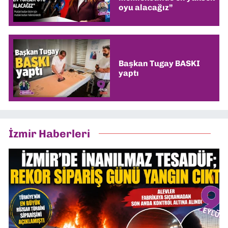
oyu alacağız”
Başkan Tugay BASKI
yaptı
İzmir Haberleri