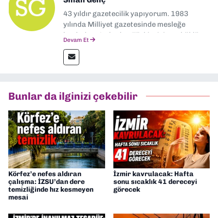
43 yıldır gazetecilik yapıyorum. 1983
yılında Milliyet gazetesinde mesleğe
başladım. Ardından Türkiye’nin en köklü
Devam Et
gazetelerinden Yeni Asır’da 36 yıl boyunca
muhabir, editör, müdür yardımcısı ve spor
müdürü olarak görev yaptım. Ayrıca Yeni
Asır TV’de 7 yıl boyunca programlar
hazırlayıp sundum. Şu anda Dokuz Eylül
Bunlar da ilginizi çekebilir
Gazetesi'nde editörlük yapıyorum
Körfez’e nefes aldıran
İzmir kavrulacak: Hafta
çalışma: İZSU’dan dere
sonu sıcaklık 41 dereceyi
temizliğinde hız kesmeyen
görecek
mesai