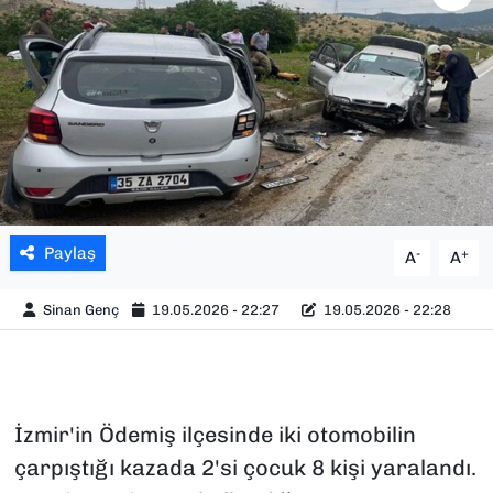
SAĞLIK
SPOR
TEKNOLOJİ
YAŞAM
Paylaş
-
+
A
A
YEREL YÖNETİMLER
Sinan Genç
19.05.2026 - 22:27
19.05.2026 - 22:28
İzmir'in Ödemiş ilçesinde iki otomobilin
çarpıştığı kazada 2'si çocuk 8 kişi yaralandı.