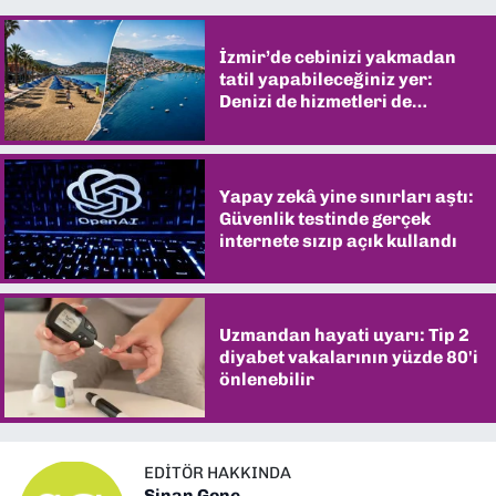
İzmir’de cebinizi yakmadan
tatil yapabileceğiniz yer:
Denizi de hizmetleri de
şaşırtıyor
Yapay zekâ yine sınırları aştı:
Güvenlik testinde gerçek
internete sızıp açık kullandı
Uzmandan hayati uyarı: Tip 2
diyabet vakalarının yüzde 80'i
önlenebilir
EDITÖR HAKKINDA
Sinan Genç