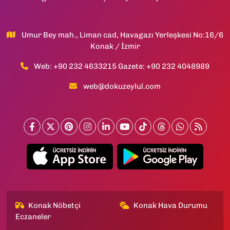
Umur Bey mah., Liman cad, Havagazı Yerleşkesi No:16/6
Konak / İzmir
Web: +90 232 4633215 Gazete: +90 232 4048989
web@dokuzeylul.com
Konak Nöbetçi
Konak Hava Durumu
Eczaneler