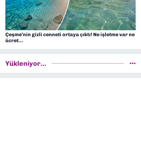
Çeşme’nin gizli cenneti ortaya çıktı! Ne işletme var ne
ücret…
Yükleniyor...