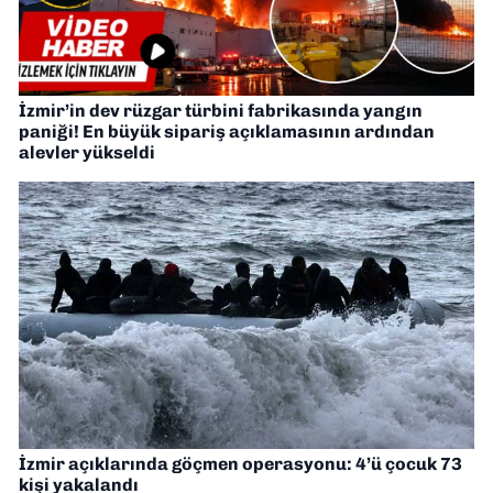
İzmir’in dev rüzgar türbini fabrikasında yangın
paniği! En büyük sipariş açıklamasının ardından
alevler yükseldi
İzmir açıklarında göçmen operasyonu: 4’ü çocuk 73
kişi yakalandı