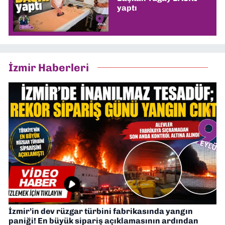
yaptı
İzmir Haberleri
İzmir’in dev rüzgar türbini fabrikasında yangın
paniği! En büyük sipariş açıklamasının ardından