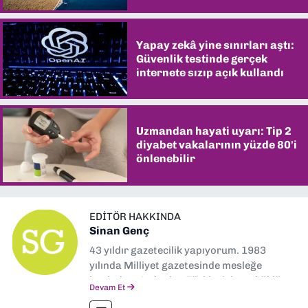
Yapay zekâ yine sınırları aştı:
Güvenlik testinde gerçek
internete sızıp açık kullandı
Uzmandan hayati uyarı: Tip 2
diyabet vakalarının yüzde 80'i
önlenebilir
EDITÖR HAKKINDA
Sinan Genç
43 yıldır gazetecilik yapıyorum. 1983
yılında Milliyet gazetesinde mesleğe
başladım. Ardından Türkiye’nin en köklü
Devam Et
gazetelerinden Yeni Asır’da 36 yıl boyunca