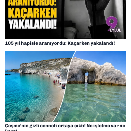
105 yıl hapisle aranıyordu: Kaçarken yakalandı!
Çeşme’nin gizli cenneti ortaya çıktı! Ne işletme var ne