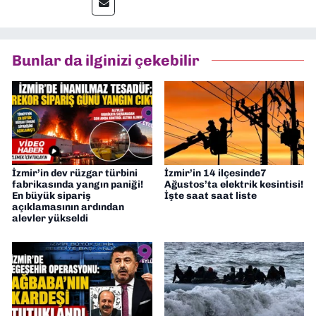
muhabir, editör, müdür yardımcısı ve spor
müdürü olarak görev yaptım. Ayrıca Yeni
Asır TV’de 7 yıl boyunca programlar
hazırlayıp sundum. Şu anda Dokuz Eylül
Bunlar da ilginizi çekebilir
Gazetesi'nde editörlük yapıyorum
İzmir’in dev rüzgar türbini
İzmir’in 14 ilçesinde7
fabrikasında yangın paniği!
Ağustos’ta elektrik kesintisi!
En büyük sipariş
İşte saat saat liste
açıklamasının ardından
alevler yükseldi