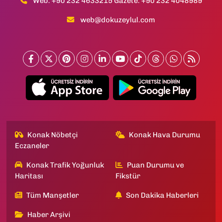
Web: +90 232 4633215 Gazete: +90 232 4048989
web@dokuzeylul.com
Konak Nöbetçi
Konak Hava Durumu
Eczaneler
Konak Trafik Yoğunluk
Puan Durumu ve
Haritası
Fikstür
Tüm Manşetler
Son Dakika Haberleri
Haber Arşivi