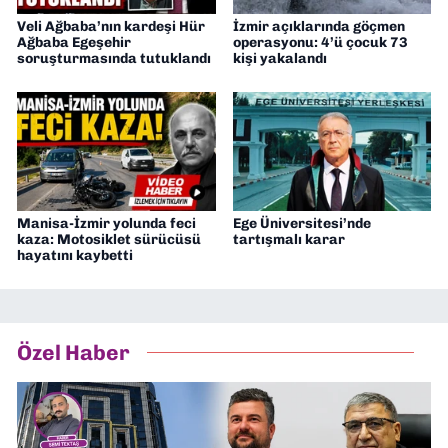
Veli Ağbaba’nın kardeşi Hür
İzmir açıklarında göçmen
Ağbaba Egeşehir
operasyonu: 4’ü çocuk 73
soruşturmasında tutuklandı
kişi yakalandı
Manisa-İzmir yolunda feci
Ege Üniversitesi’nde
kaza: Motosiklet sürücüsü
tartışmalı karar
hayatını kaybetti
Özel Haber