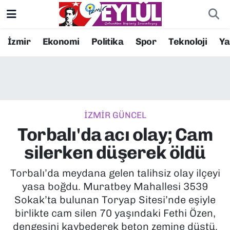
Resmi İlanlar
Konak Nöbetçi Eczaneler
İzmir
Ekonomi
Politika
Spor
Teknoloji
Y
BİLİM
Konak Hava Durumu
DÜNYA
Konak Trafik Yoğunluk Haritası
İZMİR GÜNCEL
EĞİTİM
Süper Lig Puan Durumu ve Fikstür
Torbalı'da acı olay; Cam
EKONOMİ
Tüm Manşetler
silerken düşerek öldü
KÜLTÜR SANAT
Son Dakika Haberleri
Torbalı’da meydana gelen talihsiz olay ilçeyi
yasa boğdu. Muratbey Mahallesi 3539
MAGAZİN
Haber Arşivi
Sokak’ta bulunan Toryap Sitesi’nde eşiyle
birlikte cam silen 70 yaşındaki Fethi Özen,
POLİTİKA
dengesini kaybederek beton zemine düştü.