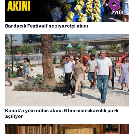
Bardacık Festivali'ne ziyaretçi akını
Konak’a yeni nefes alanı: 6 bin metrekarelik park
açılıyor