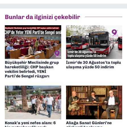
müdürü olarak görev yaptım. Ayrıca Yeni
Asır TV’de 7 yıl boyunca programlar
hazırlayıp sundum. Şu anda Dokuz Eylül
Bunlar da ilginizi çekebilir
Gazetesi'nde editörlük yapıyorum
Büyükşehir Meclisinde grup
İzmir’de 30 Ağustos’ta toplu
hareketliliği: CHP başkan
ulaşıma yüzde 50 indirim
vekilini belirledi, YENİ
Parti’de Sengel rüzgarı
Konak’a yeni nefes alanı: 6
Aliağa Sanat Günleri’ne