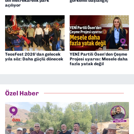
bin metrekarelik park
görkemli başlangıç
açılıyor
TeosFest 2026’dan gelecek
YENİ Partili Ösen’den Çeşme
yıla söz: Daha güçlü dönecek
Projesi uyarısı: Mesele daha
fazla yatak değil
Özel Haber