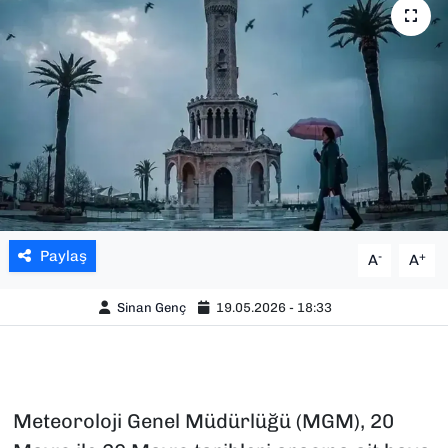
SAĞLIK
SPOR
TEKNOLOJİ
YAŞAM
YEREL YÖNETİMLER
Paylaş
-
+
A
A
Sinan Genç
19.05.2026 - 18:33
Meteoroloji Genel Müdürlüğü (MGM), 20