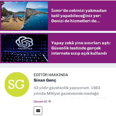
İzmir’de cebinizi yakmadan
tatil yapabileceğiniz yer:
Denizi de hizmetleri de
şaşırtıyor
Yapay zekâ yine sınırları aştı:
Güvenlik testinde gerçek
internete sızıp açık kullandı
EDITÖR HAKKINDA
Sinan Genç
43 yıldır gazetecilik yapıyorum. 1983
yılında Milliyet gazetesinde mesleğe
başladım. Ardından Türkiye’nin en köklü
Devam Et
gazetelerinden Yeni Asır’da 36 yıl boyunca
muhabir, editör, müdür yardımcısı ve spor