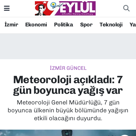
Resmi İlanlar
Konak Nöbetçi Eczaneler
İzmir
Ekonomi
Politika
Spor
Teknoloji
Y
BİLİM
Konak Hava Durumu
DÜNYA
Konak Trafik Yoğunluk Haritası
İZMİR GÜNCEL
EĞİTİM
Süper Lig Puan Durumu ve Fikstür
Meteoroloji açıkladı: 7
EKONOMİ
Tüm Manşetler
gün boyunca yağış var
KÜLTÜR SANAT
Son Dakika Haberleri
Meteoroloji Genel Müdürlüğü, 7 gün
boyunca ülkenin büyük bölümünde yağışın
MAGAZİN
Haber Arşivi
etkili olacağını duyurdu.
POLİTİKA