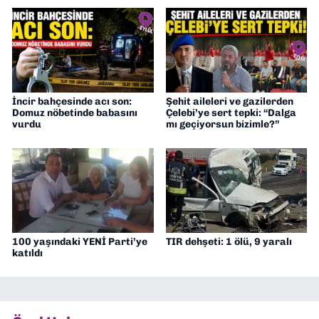
İncir bahçesinde acı son:
Şehit aileleri ve gazilerden
Domuz nöbetinde babasını
Çelebi’ye sert tepki: “Dalga
vurdu
mı geçiyorsun bizimle?”
100 yaşındaki YENİ Parti’ye
TIR dehşeti: 1 ölü, 9 yaralı
katıldı