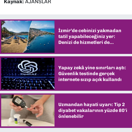
Kaynak:
AJANSLAR
İzmir’de cebinizi yakmadan
tatil yapabileceğiniz yer:
Denizi de hizmetleri de
şaşırtıyor
Yapay zekâ yine sınırları aştı:
Güvenlik testinde gerçek
internete sızıp açık kullandı
Uzmandan hayati uyarı: Tip 2
diyabet vakalarının yüzde 80'i
önlenebilir