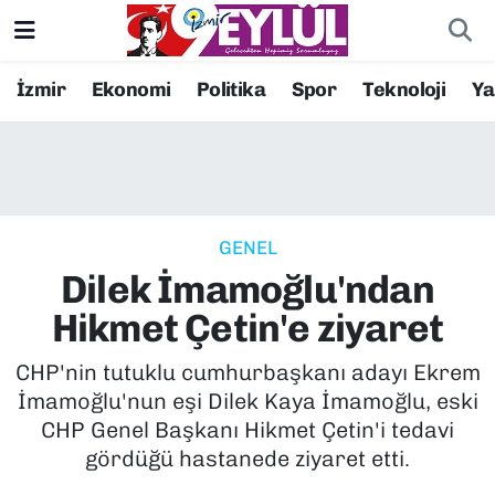
Resmi İlanlar
Konak Nöbetçi Eczaneler
İzmir
Ekonomi
Politika
Spor
Teknoloji
Y
BİLİM
Konak Hava Durumu
DÜNYA
Konak Trafik Yoğunluk Haritası
GENEL
EĞİTİM
Süper Lig Puan Durumu ve Fikstür
Dilek İmamoğlu'ndan
EKONOMİ
Tüm Manşetler
Hikmet Çetin'e ziyaret
KÜLTÜR SANAT
Son Dakika Haberleri
CHP'nin tutuklu cumhurbaşkanı adayı Ekrem
İmamoğlu'nun eşi Dilek Kaya İmamoğlu, eski
MAGAZİN
Haber Arşivi
CHP Genel Başkanı Hikmet Çetin'i tedavi
gördüğü hastanede ziyaret etti.
POLİTİKA