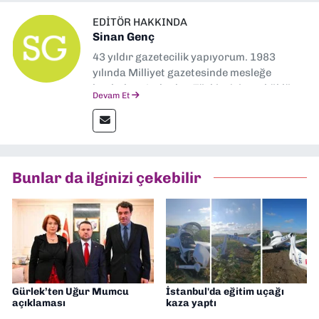
EDITÖR HAKKINDA
Sinan Genç
43 yıldır gazetecilik yapıyorum. 1983
yılında Milliyet gazetesinde mesleğe
başladım. Ardından Türkiye’nin en köklü
Devam Et
gazetelerinden Yeni Asır’da 36 yıl boyunca
muhabir, editör, müdür yardımcısı ve spor
müdürü olarak görev yaptım. Ayrıca Yeni
Asır TV’de 7 yıl boyunca programlar
hazırlayıp sundum. Şu anda Dokuz Eylül
Bunlar da ilginizi çekebilir
Gazetesi'nde editörlük yapıyorum
Gürlek’ten Uğur Mumcu
İstanbul'da eğitim uçağı
açıklaması
kaza yaptı