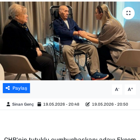
SAĞLIK
SPOR
TEKNOLOJİ
YAŞAM
YEREL YÖNETİMLER
Paylaş
-
+
A
A
Sinan Genç
19.05.2026 - 20:48
19.05.2026 - 20:50
CHP'nin tutuklu cumhurbaşkanı adayı Ekrem