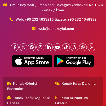
Umur Bey mah., Liman cad, Havagazı Yerleşkesi No:16/6
Konak / İzmir
Web: +90 232 4633215 Gazete: +90 232 4048989
web@dokuzeylul.com
Konak Nöbetçi
Konak Hava Durumu
Eczaneler
Konak Trafik Yoğunluk
Puan Durumu ve
Haritası
Fikstür