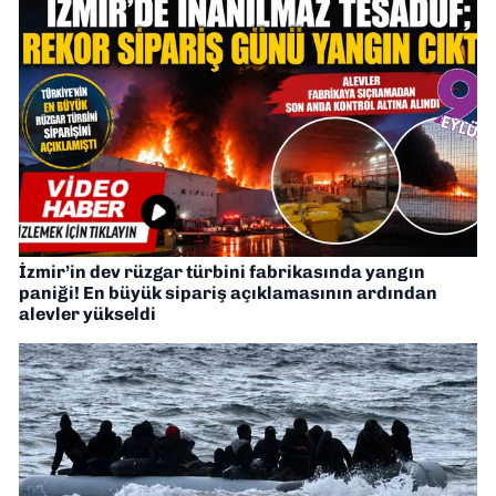
İzmir’in dev rüzgar türbini fabrikasında yangın
paniği! En büyük sipariş açıklamasının ardından
alevler yükseldi