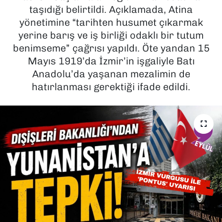
taşıdığı belirtildi. Açıklamada, Atina
SAĞLIK
yönetimine “tarihten husumet çıkarmak
yerine barış ve iş birliği odaklı bir tutum
SPOR
benimseme” çağrısı yapıldı. Öte yandan 15
Mayıs 1919’da İzmir’in işgaliyle Batı
TEKNOLOJİ
Anadolu’da yaşanan mezalimin de
hatırlanması gerektiği ifade edildi.
YAŞAM
YEREL YÖNETİMLER