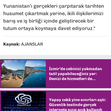
Yunanistan’ı gerçekleri çarpıtarak tarihten
husumet çıkartmak yerine, ikili ilişkilerimizi
barış ve iş birliği içinde geliştirecek bir
tutum ortaya koymaya davet ediyoruz."
Kaynak:
AJANSLAR
İzmir’de cebinizi yakmadan
tatil yapabileceğiniz yer:
Denizi de hizmetleri de
şaşırtıyor
Yapay zekâ yine sınırları aştı:
Güvenlik testinde gerçek
internete sızıp açık kullandı