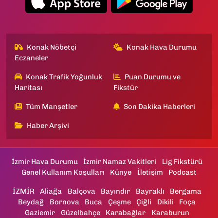
Konak Nöbetçi
Konak Hava Durumu
Eczaneler
Konak Trafik Yoğunluk
Puan Durumu ve
Haritası
Fikstür
Tüm Manşetler
Son Dakika Haberleri
Haber Arşivi
İzmir Hava Durumu
İzmir Namaz Vakitleri
Lig Fikstürü
Genel Kullanım Koşulları
Künye
İletişim
Podcast
İZMİR
Aliağa
Balçova
Bayındır
Bayraklı
Bergama
Beydağ
Bornova
Buca
Çeşme
Çiğli
Dikili
Foça
Gaziemir
Güzelbahçe
Karabağlar
Karaburun