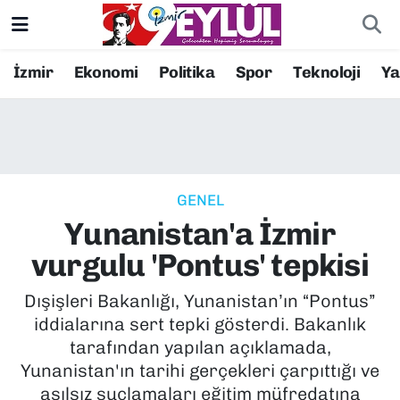
Resmi İlanlar
Konak Nöbetçi Eczaneler
İzmir
Ekonomi
Politika
Spor
Teknoloji
Y
BİLİM
Konak Hava Durumu
DÜNYA
Konak Trafik Yoğunluk Haritası
GENEL
EĞİTİM
Süper Lig Puan Durumu ve Fikstür
Yunanistan'a İzmir
EKONOMİ
Tüm Manşetler
vurgulu 'Pontus' tepkisi
KÜLTÜR SANAT
Son Dakika Haberleri
Dışişleri Bakanlığı, Yunanistan’ın “Pontus”
iddialarına sert tepki gösterdi. Bakanlık
MAGAZİN
Haber Arşivi
tarafından yapılan açıklamada,
Yunanistan'ın tarihi gerçekleri çarpıttığı ve
POLİTİKA
asılsız suçlamaları eğitim müfredatına