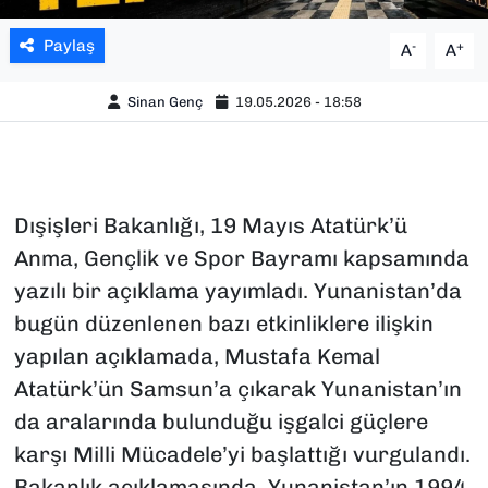
Paylaş
-
+
A
A
Sinan Genç
19.05.2026 - 18:58
Dışişleri Bakanlığı, 19 Mayıs Atatürk’ü
Anma, Gençlik ve Spor Bayramı kapsamında
yazılı bir açıklama yayımladı. Yunanistan’da
bugün düzenlenen bazı etkinliklere ilişkin
yapılan açıklamada, Mustafa Kemal
Atatürk’ün Samsun’a çıkarak Yunanistan’ın
da aralarında bulunduğu işgalci güçlere
karşı Milli Mücadele’yi başlattığı vurgulandı.
Bakanlık açıklamasında, Yunanistan’ın 1994