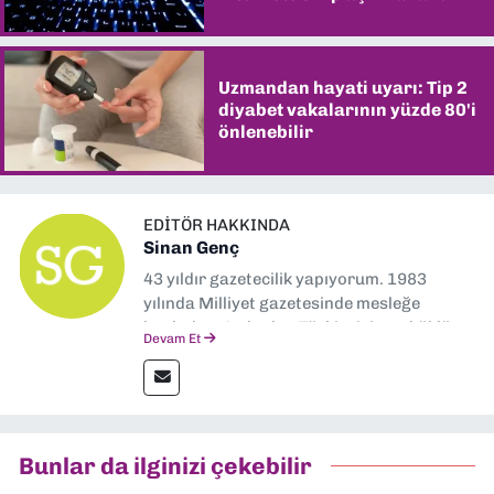
Uzmandan hayati uyarı: Tip 2
diyabet vakalarının yüzde 80'i
önlenebilir
EDITÖR HAKKINDA
Sinan Genç
43 yıldır gazetecilik yapıyorum. 1983
yılında Milliyet gazetesinde mesleğe
başladım. Ardından Türkiye’nin en köklü
Devam Et
gazetelerinden Yeni Asır’da 36 yıl boyunca
muhabir, editör, müdür yardımcısı ve spor
müdürü olarak görev yaptım. Ayrıca Yeni
Asır TV’de 7 yıl boyunca programlar
hazırlayıp sundum. Şu anda Dokuz Eylül
Bunlar da ilginizi çekebilir
Gazetesi'nde editörlük yapıyorum