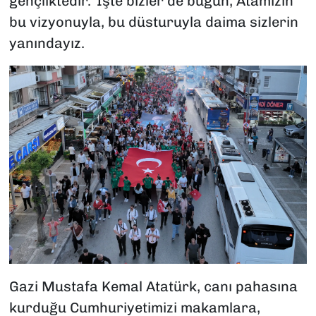
gençliktedir.’ İşte bizler de bugün, Atamızın
bu vizyonuyla, bu düsturuyla daima sizlerin
yanındayız.
Gazi Mustafa Kemal Atatürk, canı pahasına
kurduğu Cumhuriyetimizi makamlara,