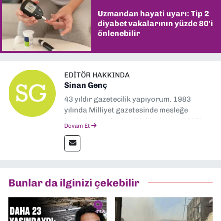
Uzmandan hayati uyarı: Tip 2
diyabet vakalarının yüzde 80'i
önlenebilir
EDITÖR HAKKINDA
Sinan Genç
43 yıldır gazetecilik yapıyorum. 1983
yılında Milliyet gazetesinde mesleğe
başladım. Ardından Türkiye’nin en köklü
Devam Et
gazetelerinden Yeni Asır’da 36 yıl boyunca
muhabir, editör, müdür yardımcısı ve spor
müdürü olarak görev yaptım. Ayrıca Yeni
Asır TV’de 7 yıl boyunca programlar
hazırlayıp sundum. Şu anda Dokuz Eylül
Bunlar da ilginizi çekebilir
Gazetesi'nde editörlük yapıyorum