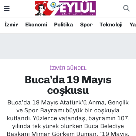
Resmi İlanlar
Konak Nöbetçi Eczaneler
İzmir
Ekonomi
Politika
Spor
Teknoloji
Y
BİLİM
Konak Hava Durumu
DÜNYA
Konak Trafik Yoğunluk Haritası
İZMİR GÜNCEL
EĞİTİM
Süper Lig Puan Durumu ve Fikstür
Buca’da 19 Mayıs
EKONOMİ
Tüm Manşetler
coşkusu
KÜLTÜR SANAT
Son Dakika Haberleri
Buca’da 19 Mayıs Atatürk’ü Anma, Gençlik
ve Spor Bayramı büyük bir coşkuyla
MAGAZİN
Haber Arşivi
kutlandı. Yüzlerce vatandaş, bayramın 107.
yılında tek yürek olurken Buca Belediye
POLİTİKA
Başkanı Mimar Görkem Duman, “19 Mayıs,