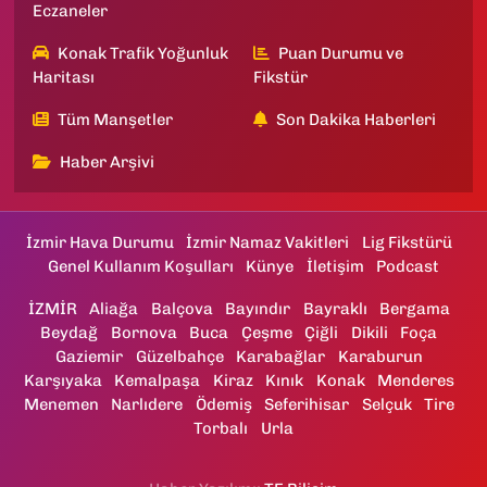
Eczaneler
Konak Trafik Yoğunluk
Puan Durumu ve
Haritası
Fikstür
Tüm Manşetler
Son Dakika Haberleri
Haber Arşivi
İzmir Hava Durumu
İzmir Namaz Vakitleri
Lig Fikstürü
Genel Kullanım Koşulları
Künye
İletişim
Podcast
İZMİR
Aliağa
Balçova
Bayındır
Bayraklı
Bergama
Beydağ
Bornova
Buca
Çeşme
Çiğli
Dikili
Foça
Gaziemir
Güzelbahçe
Karabağlar
Karaburun
Karşıyaka
Kemalpaşa
Kiraz
Kınık
Konak
Menderes
Menemen
Narlıdere
Ödemiş
Seferihisar
Selçuk
Tire
Torbalı
Urla