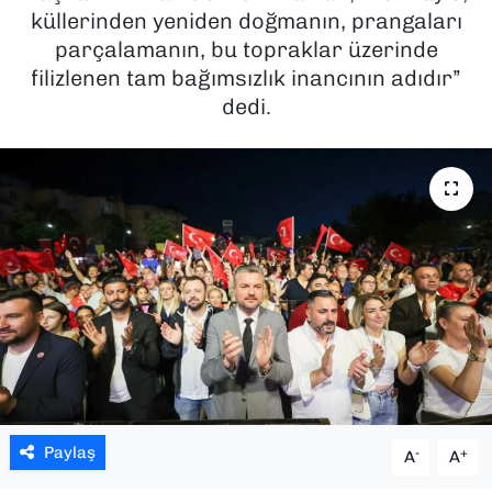
küllerinden yeniden doğmanın, prangaları
SAĞLIK
parçalamanın, bu topraklar üzerinde
filizlenen tam bağımsızlık inancının adıdır”
SPOR
dedi.
TEKNOLOJİ
YAŞAM
YEREL YÖNETİMLER
Paylaş
-
+
A
A