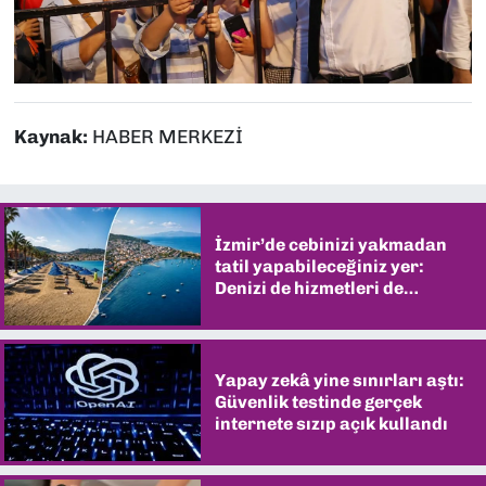
Kaynak:
HABER MERKEZİ
İzmir’de cebinizi yakmadan
tatil yapabileceğiniz yer:
Denizi de hizmetleri de
şaşırtıyor
Yapay zekâ yine sınırları aştı:
Güvenlik testinde gerçek
internete sızıp açık kullandı