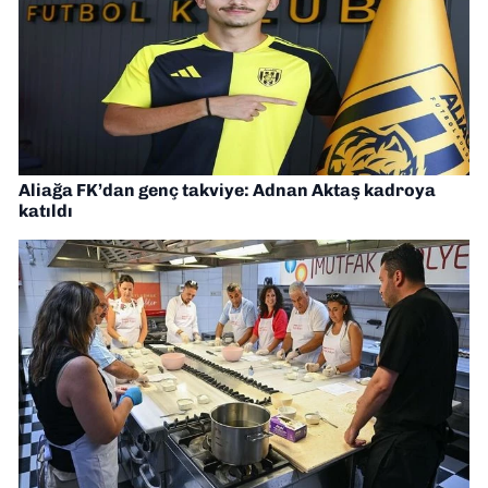
Aliağa FK’dan genç takviye: Adnan Aktaş kadroya
katıldı