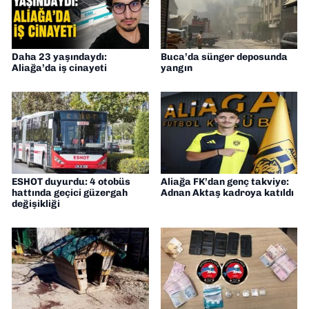
Daha 23 yaşındaydı:
Buca’da sünger deposunda
Aliağa’da iş cinayeti
yangın
ESHOT duyurdu: 4 otobüs
Aliağa FK’dan genç takviye:
hattında geçici güzergah
Adnan Aktaş kadroya katıldı
değişikliği