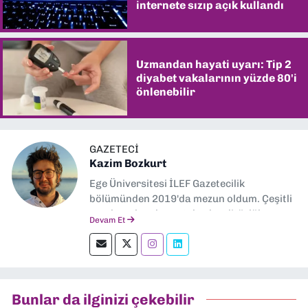
internete sızıp açık kullandı
Uzmandan hayati uyarı: Tip 2
diyabet vakalarının yüzde 80'i
önlenebilir
GAZETECI
Kazim Bozkurt
Ege Üniversitesi İLEF Gazetecilik
bölümünden 2019'da mezun oldum. Çeşitli
yerel ve ulusal gazetelerde editörlük,
Devam Et
muhabirlik yaptım. Teknoloji bloglarını
okumayı severim.
Bunlar da ilginizi çekebilir