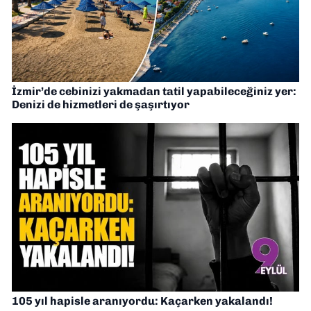
İzmir’de cebinizi yakmadan tatil yapabileceğiniz yer:
Denizi de hizmetleri de şaşırtıyor
105 yıl hapisle aranıyordu: Kaçarken yakalandı!