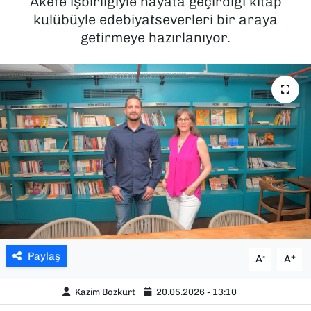
Akefe işbirliğiyle hayata geçirdiği kitap
kulübüyle edebiyatseverleri bir araya
SAĞLIK
getirmeye hazırlanıyor.
SPOR
TEKNOLOJİ
YAŞAM
YEREL YÖNETİMLER
Paylaş
-
+
A
A
Kazim Bozkurt
20.05.2026 - 13:10