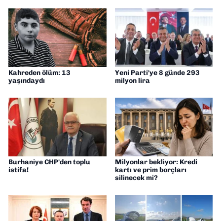
Kahreden ölüm: 13
Yeni Parti'ye 8 günde 293
yaşındaydı
milyon lira
Burhaniye CHP'den toplu
Milyonlar bekliyor: Kredi
istifa!
kartı ve prim borçları
silinecek mi?