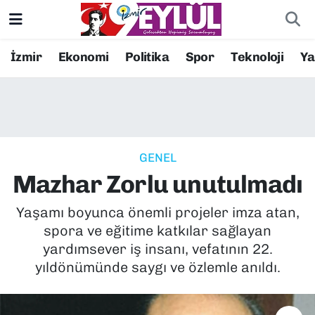
Resmi İlanlar
Konak Nöbetçi Eczaneler
İzmir
Ekonomi
Politika
Spor
Teknoloji
Y
BİLİM
Konak Hava Durumu
DÜNYA
Konak Trafik Yoğunluk Haritası
GENEL
EĞİTİM
Süper Lig Puan Durumu ve Fikstür
Mazhar Zorlu unutulmadı
EKONOMİ
Tüm Manşetler
Yaşamı boyunca önemli projeler imza atan,
spora ve eğitime katkılar sağlayan
KÜLTÜR SANAT
Son Dakika Haberleri
yardımsever iş insanı, vefatının 22.
yıldönümünde saygı ve özlemle anıldı.
MAGAZİN
Haber Arşivi
POLİTİKA