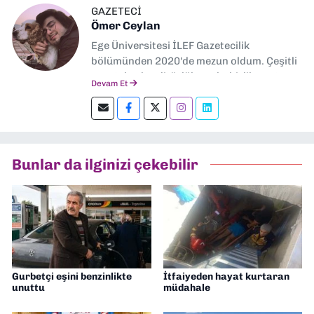
GAZETECİ
Ömer Ceylan
Ege Üniversitesi İLEF Gazetecilik
bölümünden 2020'de mezun oldum. Çeşitli
gazetelerde editörlük, muhabirlik yaptım.
Devam Et
Şu an kültür-sanat muhabirliği ve
editörlük yapıyorum.
Bunlar da ilginizi çekebilir
Gurbetçi eşini benzinlikte
İtfaiyeden hayat kurtaran
unuttu
müdahale