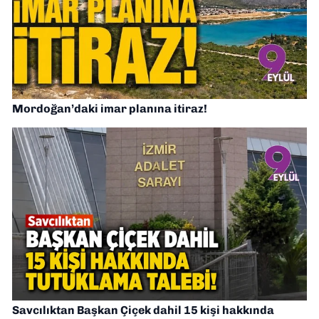
Mordoğan’daki imar planına itiraz!
Savcılıktan Başkan Çiçek dahil 15 kişi hakkında