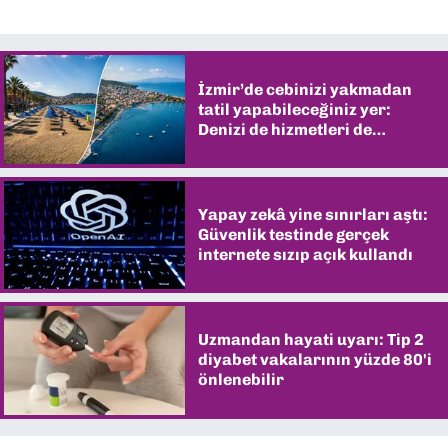
İzmir’de cebinizi yakmadan
tatil yapabileceğiniz yer:
Denizi de hizmetleri de
şaşırtıyor
Yapay zekâ yine sınırları aştı:
Güvenlik testinde gerçek
internete sızıp açık kullandı
Uzmandan hayati uyarı: Tip 2
diyabet vakalarının yüzde 80'i
önlenebilir