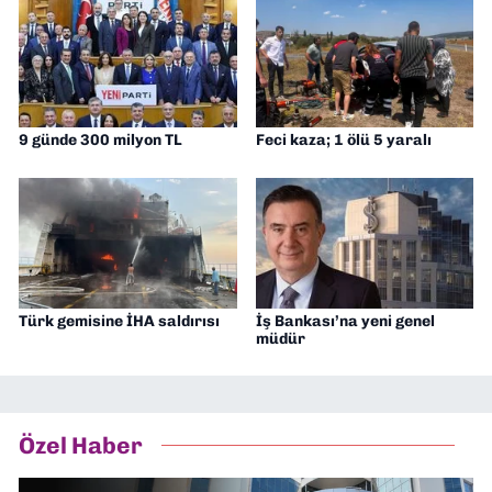
9 günde 300 milyon TL
Feci kaza; 1 ölü 5 yaralı
Türk gemisine İHA saldırısı
İş Bankası’na yeni genel
müdür
Özel Haber