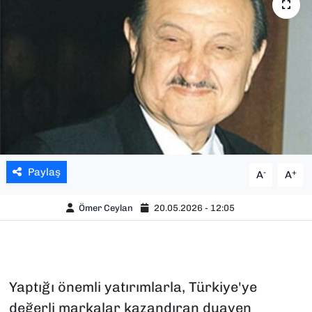
SAĞLIK
SPOR
TEKNOLOJİ
YAŞAM
YEREL YÖNETİMLER
Paylaş
-
+
A
A
Ömer Ceylan
20.05.2026 - 12:05
Yaptığı önemli yatırımlarla, Türkiye'ye
değerli markalar kazandıran duayen