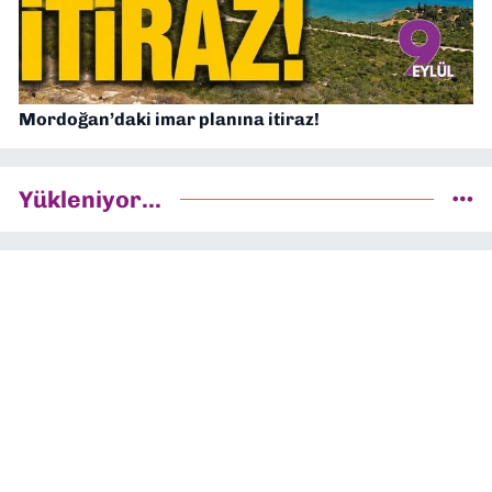
Mordoğan’daki imar planına itiraz!
Yükleniyor...