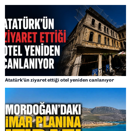
Atatürk’ün ziyaret ettiği otel yeniden canlanıyor