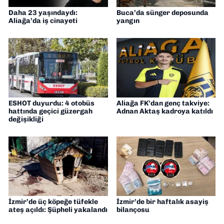
Daha 23 yaşındaydı:
Buca’da sünger deposunda
Aliağa’da iş cinayeti
yangın
ESHOT duyurdu: 4 otobüs
Aliağa FK’dan genç takviye:
hattında geçici güzergah
Adnan Aktaş kadroya katıldı
değişikliği
İzmir’de üç köpeğe tüfekle
İzmir’de bir haftalık asayiş
ateş açıldı: Şüpheli yakalandı
bilançosu