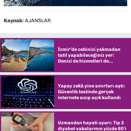
Kaynak:
AJANSLAR
İzmir’de cebinizi yakmadan
tatil yapabileceğiniz yer:
Denizi de hizmetleri de
şaşırtıyor
Yapay zekâ yine sınırları aştı:
Güvenlik testinde gerçek
internete sızıp açık kullandı
Uzmandan hayati uyarı: Tip 2
diyabet vakalarının yüzde 80'i