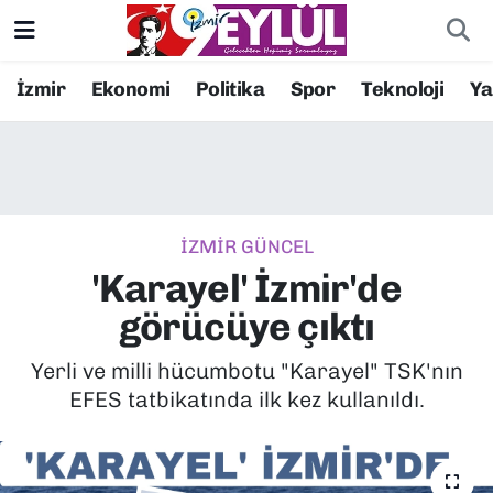
Resmi İlanlar
Konak Nöbetçi Eczaneler
İzmir
Ekonomi
Politika
Spor
Teknoloji
Y
BİLİM
Konak Hava Durumu
DÜNYA
Konak Trafik Yoğunluk Haritası
İZMİR GÜNCEL
EĞİTİM
Süper Lig Puan Durumu ve Fikstür
'Karayel' İzmir'de
EKONOMİ
Tüm Manşetler
görücüye çıktı
KÜLTÜR SANAT
Son Dakika Haberleri
Yerli ve milli hücumbotu "Karayel" TSK'nın
EFES tatbikatında ilk kez kullanıldı.
MAGAZİN
Haber Arşivi
POLİTİKA