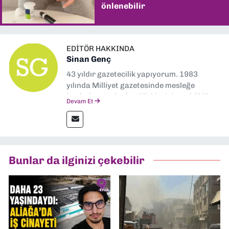
önlenebilir
EDITÖR HAKKINDA
Sinan Genç
43 yıldır gazetecilik yapıyorum. 1983
yılında Milliyet gazetesinde mesleğe
başladım. Ardından Türkiye’nin en köklü
Devam Et
gazetelerinden Yeni Asır’da 36 yıl boyunca
muhabir, editör, müdür yardımcısı ve spor
müdürü olarak görev yaptım. Ayrıca Yeni
Asır TV’de 7 yıl boyunca programlar
hazırlayıp sundum. Şu anda Dokuz Eylül
Bunlar da ilginizi çekebilir
Gazetesi'nde editörlük yapıyorum