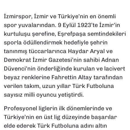
SAĞLIK
İzmirspor, İzmir ve Türkiye’nin en önemli
spor yuvalarından. 9 Eylül 1923’te İzmir’in
SPOR
kurtuluşu şerefine, Eşrefpaşa semtindekileri
TEKNOLOJİ
sporla ödüllendirmek hedefiyle şehrin
tanınmış tüccarlarınca Haydar Aryal ve
YAŞAM
Demokrat İzmir Gazetesi’nin sahibi Adnan
Düvenci’nin önderliğinde kurulan ve lacivert
YEREL YÖNETİMLER
beyaz renklerine Fahrettin Altay tarafından
verilen takım, uzun yıllar Türk Futboluna
sayısız milli oyuncu yetiştirdi.
Profesyonel liglerin ilk dönemlerinde ve
Türkiye’nin en üst lig düzeyinde başarılar
elde ederek Türk Futboluna adını altın