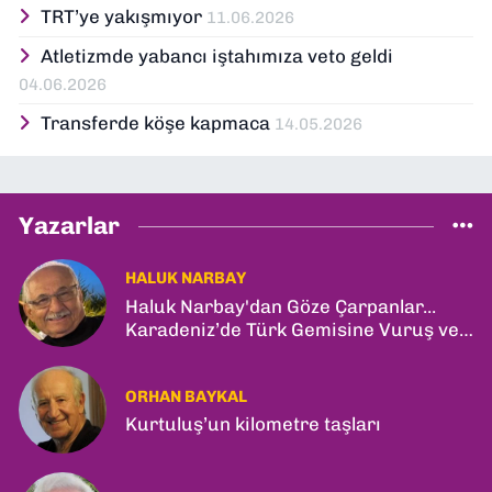
TRT’ye yakışmıyor
11.06.2026
Atletizmde yabancı iştahımıza veto geldi
04.06.2026
Transferde köşe kapmaca
14.05.2026
Yazarlar
HALUK NARBAY
Haluk Narbay'dan Göze Çarpanlar...
Karadeniz’de Türk Gemisine Vuruş ve
İlk Kadın General!
ORHAN BAYKAL
Kurtuluş’un kilometre taşları