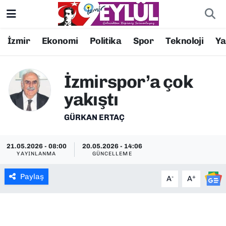
Resmi İlanlar
Konak Nöbetçi Eczaneler
İzmir
Ekonomi
Politika
Spor
Teknoloji
Y
BİLİM
Konak Hava Durumu
İzmirspor’a çok
DÜNYA
Konak Trafik Yoğunluk Haritası
yakıştı
EĞİTİM
Süper Lig Puan Durumu ve Fikstür
GÜRKAN ERTAÇ
EKONOMİ
Tüm Manşetler
21.05.2026 - 08:00
20.05.2026 - 14:06
YAYINLANMA
GÜNCELLEME
KÜLTÜR SANAT
Son Dakika Haberleri
Paylaş
-
+
A
A
MAGAZİN
Haber Arşivi
POLİTİKA