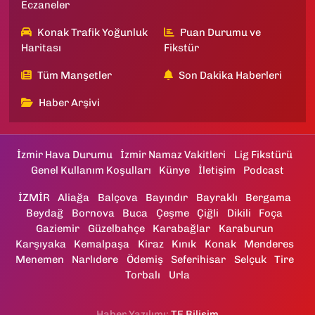
Eczaneler
Konak Trafik Yoğunluk
Puan Durumu ve
Haritası
Fikstür
Tüm Manşetler
Son Dakika Haberleri
Haber Arşivi
İzmir Hava Durumu
İzmir Namaz Vakitleri
Lig Fikstürü
Genel Kullanım Koşulları
Künye
İletişim
Podcast
İZMİR
Aliağa
Balçova
Bayındır
Bayraklı
Bergama
Beydağ
Bornova
Buca
Çeşme
Çiğli
Dikili
Foça
Gaziemir
Güzelbahçe
Karabağlar
Karaburun
Karşıyaka
Kemalpaşa
Kiraz
Kınık
Konak
Menderes
Menemen
Narlıdere
Ödemiş
Seferihisar
Selçuk
Tire
Torbalı
Urla
Haber Yazılımı:
TE Bilişim