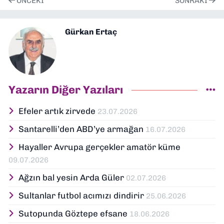
ÖNCEKI
SONRAKI
Gürkan Ertaç
Yazarın Diğer Yazıları
Efeler artık zirvede
23.07.2026
Santarelli’den ABD’ye armağan
16.07.2026
Hayaller Avrupa gerçekler amatör küme
09.07.2026
Ağzın bal yesin Arda Güler
02.07.2026
Sultanlar futbol acımızı dindirir
25.06.2026
Sutopunda Göztepe efsane
18.06.2026