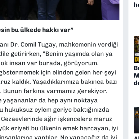
h
esin bu ülkede hakkı var”
anı Dr. Cemil Tugay, mahkemenin verdiği
ile getirirken, “Benim yaşımda olan ya
çok insan var burada, görüyorum.
B
göstermemek için elinden gelen her şeyi
M
ruz kaldık. Yaşadıklarımıza bakınca bazı
d
m. Bunun farkına varmamız gerekiyor.
 yaşananlar da hep aynı noktaya
bu hukuksuz eylem geriye baktığınızda
. Cezaevlerinde ağır işkencelere maruz
ük eziyeti bu ülkenin emek harcayan, iyi
n insanlarına yaptılar. Ne yapacağız da iyi
A