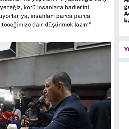
g
yeceğiz, kötü insanlara hadlerini
A
uyorlar ya, insanları parça parça
k
zelteceğimize dair düşünmek lazım”
Y