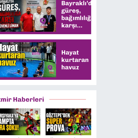
Bayraklı’da
güreş,
bağımlılığa
karşı
güvenli
liman
Hayat
kurtaran
havuz
zmir Haberleri