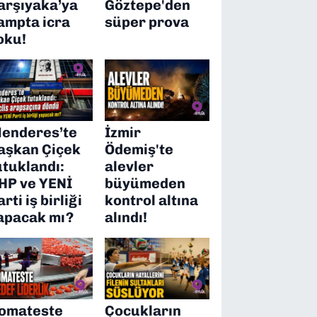
arşıyaka’ya
Göztepe'den
ampta icra
süper prova
oku!
enderes’te
İzmir
aşkan Çiçek
Ödemiş'te
utuklandı:
alevler
HP ve YENİ
büyümeden
arti iş birliği
kontrol altına
apacak mı?
alındı!
omateste
Çocukların