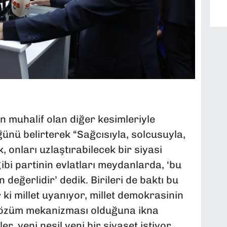
 muhalif olan diğer kesimleriyle
ünü belirterek “Sağcısıyla, solcusuyla,
 onları uzlaştırabilecek bir siyasi
bi partinin evlatları meydanlarda, ‘bu
n değerlidir’ dedik. Birileri de baktı bu
r ki millet uyanıyor, millet demokrasinin
 çözüm mekanizması olduğuna ikna
r, yeni nesil yeni bir siyaset istiyor.