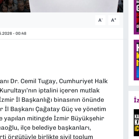
-
+
A
A
.2026 - 00:48
anı Dr. Cemil Tugay, Cumhuriyet Halk
Kurultayı’nın iptalini içeren mutlak
zmir İl Başkanlığı binasının önünde
İ
mir İl Başkanı Çağatay Güç ve yönetim
de yapılan mitingde İzmir Büyükşehir
aoğlu, ilçe belediye başkanları,
rti örgütüyle birlikte sivil toplum