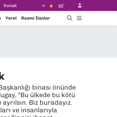
°
Konak
30
e
Yerel
Resmi İlanlar
k
 Başkanlığı binası önünde
ugay, “Bu ülkede bu kötü
 ayrılsın. Biz buradayız.
arı ve insanlarıyla