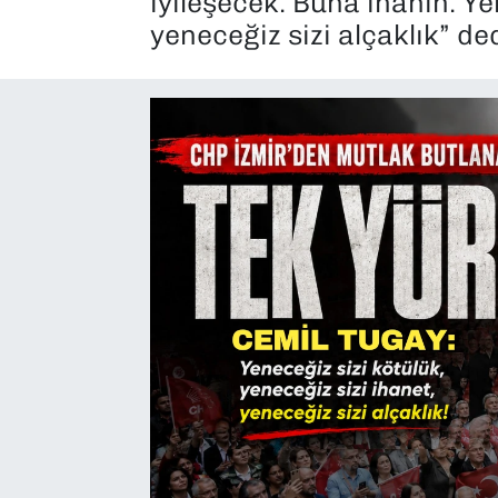
iyileşecek. Buna inanın. Ye
yeneceğiz sizi alçaklık” ded
SAĞLIK
SPOR
TEKNOLOJİ
YAŞAM
YEREL YÖNETİMLER