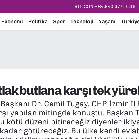
DOLAR
47,7436
%0.18
EURO
55,2510
%0.32
Ekonomi
Politika
Spor
Teknoloji
Yaşam
Türkiy
STERLİN
64,4811
%0.38
GRAM ALTIN
6660.55
%0
BİST100
13.779
%-14
BITCOIN
64.840,97
%-0.15
lak butlana karşı tek yüre
Başkanı Dr. Cemil Tugay, CHP İzmir İl
rşı yapılan mitingde konuştu. Başkan T
 kötü düzeni bitireceğiz diyenler ikiye
adar götüreceğiz. Bu ülke kendi evlatl