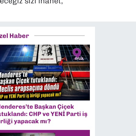
eceğiz sizi ihanet,
zel Haber
enderes’te Başkan Çiçek
utuklandı: CHP ve YENİ Parti iş
irliği yapacak mı?