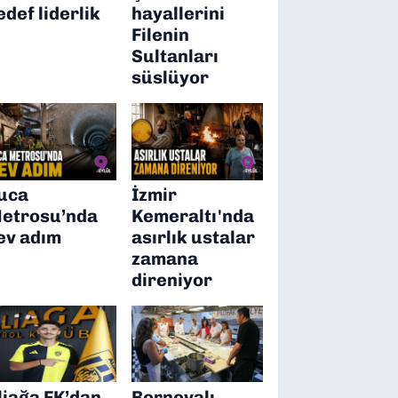
edef liderlik
hayallerini
Filenin
Sultanları
süslüyor
uca
İzmir
etrosu’nda
Kemeraltı'nda
ev adım
asırlık ustalar
zamana
direniyor
liağa FK’dan
Bornovalı