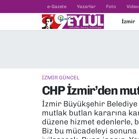
e-Gazete
Yazarlar
Foto
Video
İzmir
Resmi İlanlar
Konak Nöbetçi Eczaneler
BİLİM
Konak Hava Durumu
DÜNYA
Konak Trafik Yoğunluk Haritası
EĞİTİM
Süper Lig Puan Durumu ve Fikstür
İZMİR GÜNCEL
CHP İzmir’den mut
EKONOMİ
Tüm Manşetler
İzmir Büyükşehir Belediye 
KÜLTÜR SANAT
Son Dakika Haberleri
mutlak butlan kararına ka
MAGAZİN
Haber Arşivi
düzene hizmet edenlerle, bu
Biz bu mücadeleyi sonuna k
POLİTİKA