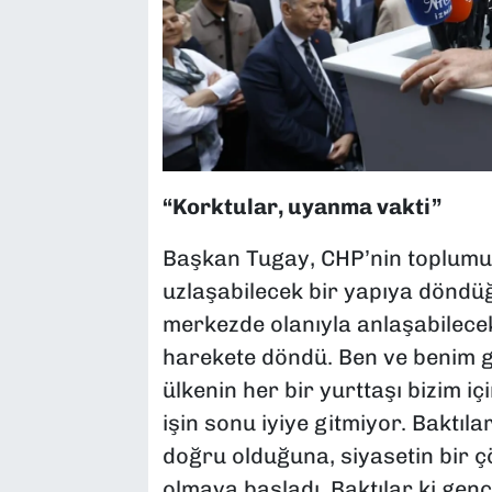
“Korktular, uyanma vakti”
Başkan Tugay, CHP’nin toplumun
uzlaşabilecek bir yapıya döndüğ
merkezde olanıyla anlaşabilecek,
harekete döndü. Ben ve benim gi
ülkenin her bir yurttaşı bizim içi
işin sonu iyiye gitmiyor. Baktıla
doğru olduğuna, siyasetin bir
olmaya başladı. Baktılar ki gençle