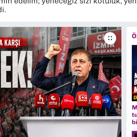
min edelim; yeneceğiz sizi kötülük, yen
i.
Ö
M
t
b