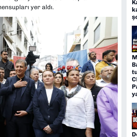
K
ensupları yer aldı.
k
ş
M
B
t
C
P
y
D