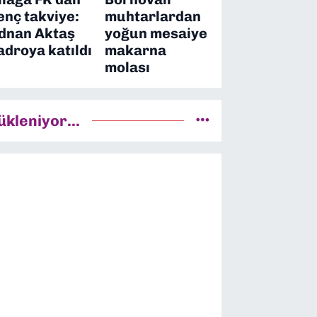
enç takviye:
muhtarlardan
dnan Aktaş
yoğun mesaiye
adroya katıldı
makarna
molası
ükleniyor...