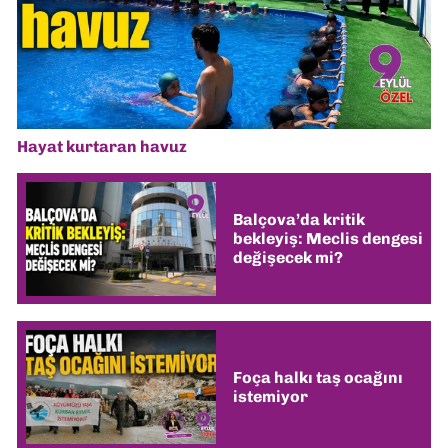
Hayat kurtaran havuz
Balçova’da kritik
bekleyiş: Meclis dengesi
değişecek mi?
Foça halkı taş ocağını
istemiyor