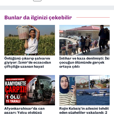
Bunlar da ilginizi çekebilir
Önlüğünü çıkarıp şalvarını
İntihar ve kaza denilmişti: İki
giyiyor: İzmir’de eczacıdan
çocuğun ölümünde gerçek
çiftçiliğe uzanan hayat
ortaya çıktı
Afyonkarahisar’da can
Rojin Kabaiş’in ailesini tehdit
pazarı: Yolcu otobüsü
eden şüpheliler yakalandı: 2