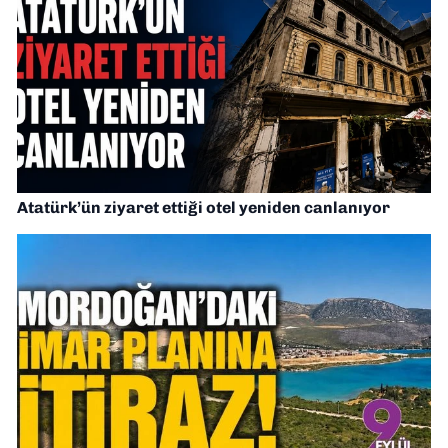
Atatürk’ün ziyaret ettiği otel yeniden canlanıyor