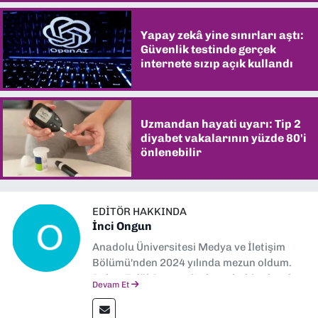
Yapay zekâ yine sınırları aştı:
Güvenlik testinde gerçek
internete sızıp açık kullandı
Uzmandan hayati uyarı: Tip 2
diyabet vakalarının yüzde 80'i
önlenebilir
EDITÖR HAKKINDA
İnci Ongun
Anadolu Üniversitesi Medya ve İletişim
Bölümü'nden 2024 yılında mezun oldum.
Dokuz Eylül Gazetesi'nde muhabir olarak
Devam Et
görev yapıyorum.