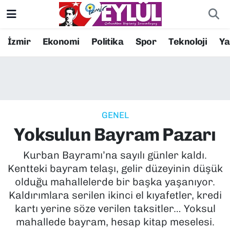
Resmi İlanlar
Konak Nöbetçi Eczaneler
İzmir
Ekonomi
Politika
Spor
Teknoloji
Y
BİLİM
Konak Hava Durumu
DÜNYA
Konak Trafik Yoğunluk Haritası
GENEL
EĞİTİM
Süper Lig Puan Durumu ve Fikstür
Yoksulun Bayram Pazarı
EKONOMİ
Tüm Manşetler
Kurban Bayramı’na sayılı günler kaldı.
Kentteki bayram telaşı, gelir düzeyinin düşük
KÜLTÜR SANAT
Son Dakika Haberleri
olduğu mahallelerde bir başka yaşanıyor.
Kaldırımlara serilen ikinci el kıyafetler, kredi
MAGAZİN
Haber Arşivi
kartı yerine söze verilen taksitler… Yoksul
mahallede bayram, hesap kitap meselesi.
POLİTİKA