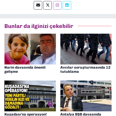
okumayı severim.
Bunlar da ilginizi çekebilir
Narin davasında önemli
Avcılar soruşturmasında 12
gelişme
tutuklama
Kuşadası'na operasyon!
Antalya BŞB davasında