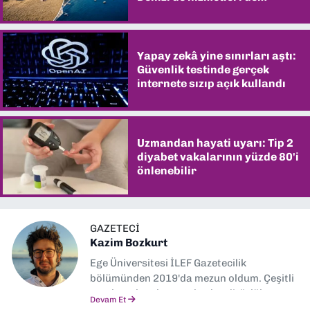
şaşırtıyor
Yapay zekâ yine sınırları aştı:
Güvenlik testinde gerçek
internete sızıp açık kullandı
Uzmandan hayati uyarı: Tip 2
diyabet vakalarının yüzde 80'i
önlenebilir
GAZETECI
Kazim Bozkurt
Ege Üniversitesi İLEF Gazetecilik
bölümünden 2019'da mezun oldum. Çeşitli
yerel ve ulusal gazetelerde editörlük,
Devam Et
muhabirlik yaptım. Teknoloji bloglarını