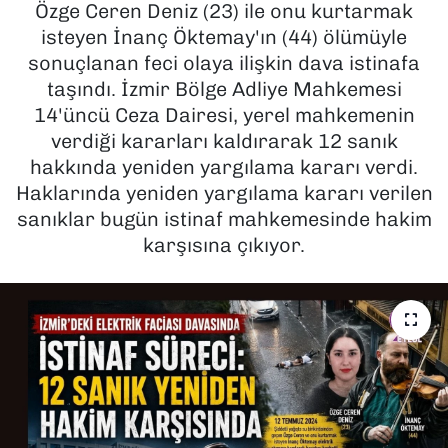
Özge Ceren Deniz (23) ile onu kurtarmak
isteyen İnanç Öktemay'ın (44) ölümüyle
SAĞLIK
sonuçlanan feci olaya ilişkin dava istinafa
taşındı. İzmir Bölge Adliye Mahkemesi
SPOR
14'üncü Ceza Dairesi, yerel mahkemenin
TEKNOLOJİ
verdiği kararları kaldırarak 12 sanık
hakkında yeniden yargılama kararı verdi.
YAŞAM
Haklarında yeniden yargılama kararı verilen
sanıklar bugün istinaf mahkemesinde hakim
YEREL YÖNETİMLER
karşısına çıkıyor.