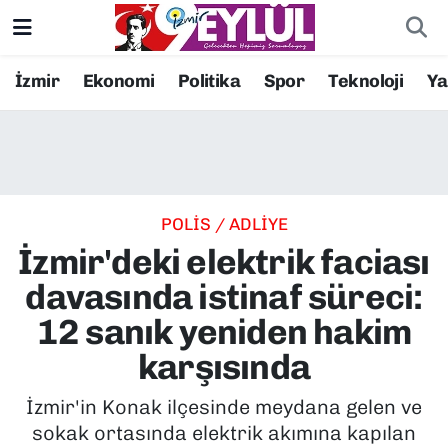
Resmi İlanlar
Konak Nöbetçi Eczaneler
İzmir
Ekonomi
Politika
Spor
Teknoloji
Y
BİLİM
Konak Hava Durumu
DÜNYA
Konak Trafik Yoğunluk Haritası
POLİS / ADLİYE
EĞİTİM
Süper Lig Puan Durumu ve Fikstür
İzmir'deki elektrik faciası
EKONOMİ
Tüm Manşetler
davasında istinaf süreci:
12 sanık yeniden hakim
KÜLTÜR SANAT
Son Dakika Haberleri
karşısında
MAGAZİN
Haber Arşivi
İzmir'in Konak ilçesinde meydana gelen ve
sokak ortasında elektrik akımına kapılan
POLİTİKA