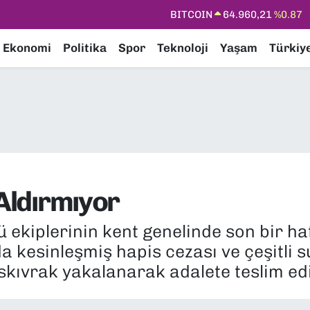
DOLAR
47,7436
%0.18
EURO
55,2510
%0.32
Ekonomi
Politika
Spor
Teknoloji
Yaşam
Türkiy
STERLİN
64,4811
%0.38
GRAM ALTIN
6648.99
%2.59
BİST100
13.779
%-14
BITCOIN
64.960,21
%0.87
 Aldırmıyor
 ekiplerinin kent genelinde son bir ha
a kesinleşmiş hapis cezası ve çeşitli
skıvrak yakalanarak adalete teslim edi