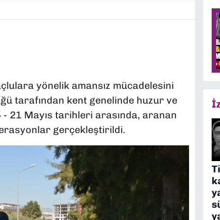
suçlulara yönelik amansız mücadelesini
ğü tarafından kent genelinde huzur ve
İ
 - 21 Mayıs tarihleri arasında, aranan
erasyonlar gerçekleştirildi.
T
k
y
s
y