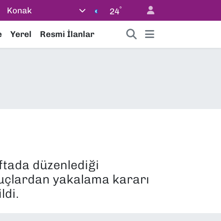
°
Konak
24
e
Yerel
Resmi İlanlar
ftada düzenlediği
 suçlardan yakalama kararı
ldi.