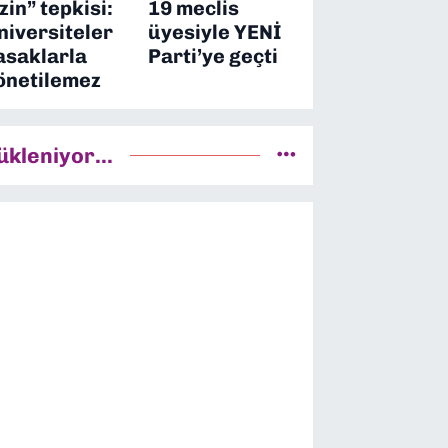
izin” tepkisi:
19 meclis
niversiteler
üyesiyle YENİ
asaklarla
Parti’ye geçti
önetilemez
ükleniyor...