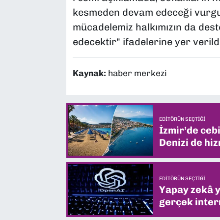
kesmeden devam edeceği vurgul
mücadelemiz halkımızın da deste
edecektir" ifadelerine yer verildi
Kaynak:
haber merkezi
EDITÖRÜN SEÇTIĞI
İzmir’de ceb
Denizi de hiz
EDITÖRÜN SEÇTIĞI
Yapay zekâ yi
gerçek intern