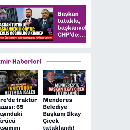
Başkan
tutuklu,
başkanvekili
CHP’de:
Meclis
çoğunluğu
kimde?
zmir Haberleri
ire’de traktör
Menderes
azası: 65
Belediye
aşındaki
Başkanı İlkay
ürücü
Çiçek
aşamını
tutuklandı!