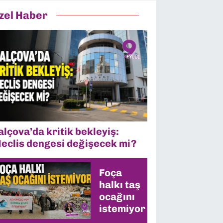
zel Haber
alçova’da kritik bekleyiş:
eclis dengesi değişecek mi?
Foça
halkı taş
ocağını
istemiyor