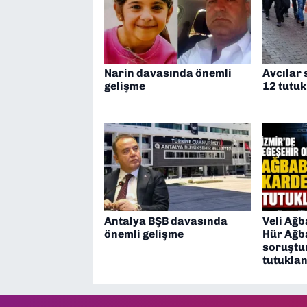
Narin davasında önemli
Avcılar
gelişme
12 tutu
Antalya BŞB davasında
Veli Ağb
önemli gelişme
Hür Ağb
soruştu
tutuklan