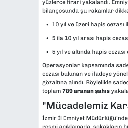
yüzlerce firari yakalandı. Emniy
bilançosunda şu rakamlar dikkat
10 yıl ve üzeri hapis cezası 
5 ila 10 yıl arası hapis ceza
5 yıl ve altında hapis cezası
Operasyonlar kapsamında sadece
cezası bulunan ve ifadeye yöne
gözaltına alındı. Böylelikle sade
toplam
789 aranan şahıs
yakala
"Mücadelemiz Kara
İzmir İl Emniyet Müdürlüğü'nden
resmi açıklamada, sokakların hu