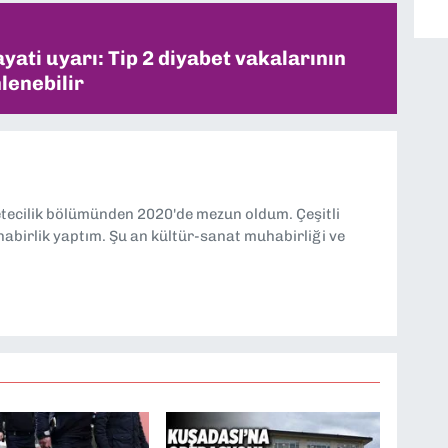
ati uyarı: Tip 2 diyabet vakalarının
lenebilir
etecilik bölümünden 2020'de mezun oldum. Çeşitli
abirlik yaptım. Şu an kültür-sanat muhabirliği ve