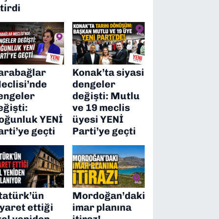
itirdi
arabağlar
Konak’ta siyasi
eclisi’nde
dengeler
engeler
değişti: Mutlu
eğişti:
ve 19 meclis
oğunluk YENİ
üyesi YENİ
arti’ye geçti
Parti’ye geçti
tatürk’ün
Mordoğan’daki
iyaret ettiği
imar planına
tel yeniden
itiraz!