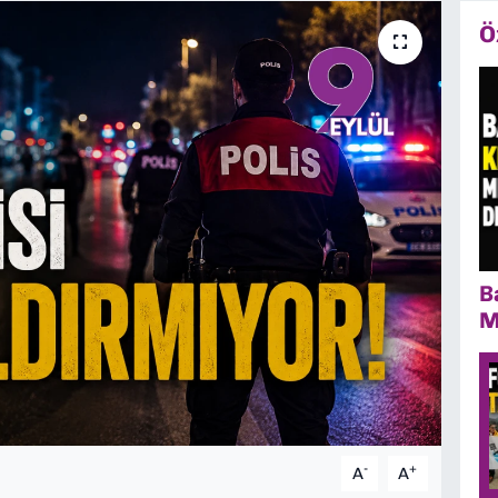
Ö
B
M
-
+
A
A