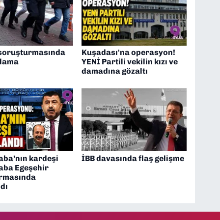
 soruşturmasında
Kuşadası'na operasyon!
klama
YENİ Partili vekilin kızı ve
damadına gözaltı
aba’nın kardeşi
İBB davasında flaş gelişme
aba Egeşehir
rmasında
dı