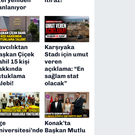
anlanıyor
avcılıktan
Karşıyaka
aşkan Çiçek
Stadı için umut
ahil 15 kişi
veren
akkında
açıklama: “En
utuklama
sağlam stat
alebi!
olacak”
ge
Konak’ta
niversitesi’nde
Başkan Mutlu