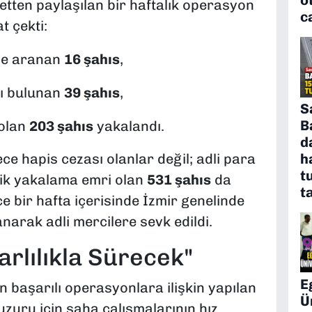
etten paylaşılan bir haftalık operasyon
c
 çekti:
ile aranan
16 şahıs
,
sı bulunan
39 şahıs
,
S
B
 olan
203 şahıs
yakalandı.
d
 hapis cezası olanlar değil; adli para
h
t
lik yakalama emri olan
531 şahıs
da
t
ce bir hafta içerisinde İzmir genelinde
narak adli mercilere sevk edildi.
rlılıkla Sürecek"
E
 başarılı operasyonlara ilişkin yapılan
Ü
zuru için saha çalışmalarının hız