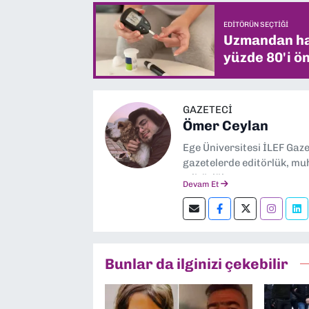
EDITÖRÜN SEÇTIĞI
Uzmandan hay
yüzde 80'i ön
GAZETECİ
Ömer Ceylan
Ege Üniversitesi İLEF Gaz
gazetelerde editörlük, muh
editörlük yapıyorum.
Devam Et
Bunlar da ilginizi çekebilir