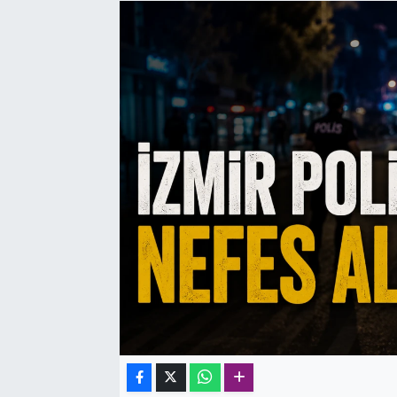
SAĞLIK
SPOR
TEKNOLOJİ
YAŞAM
YEREL YÖNETİMLER