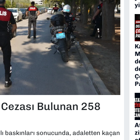
y
K
M
d
d
Ç
P
 Cezası Bulunan 258
A
z
anlı baskınları sonucunda, adaletten kaçan
o