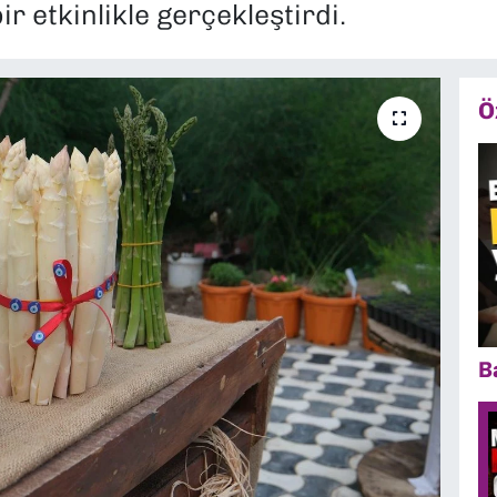
r etkinlikle gerçekleştirdi.
Ö
B