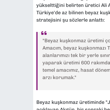
yükselttiğini belirten üretici A
Türkiye'de az bilinen beyaz ku
stratejisini şu sözlerle anlattı:
"Beyaz kuşkonmaz üretimi çok 
Amacım, beyaz kuşkonmazı T
alanlarımızı tek bir yerle sın
yaparak üretimi 600 rakımda
temel amacımız, hasat dönemi
arzı korumak."
Beyaz kuşkonmaz üretiminde "Ja
açıklayan Akgün, bir sonraki h