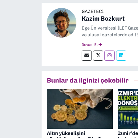
GAZETECI
Kazim Bozkurt
Ege Üniversitesi İLEF Gaz
ve ulusal gazetelerde edit
severim.
Devam Et
Bunlar da ilginizi çekebilir
Altın yükselişini
İzmir’de