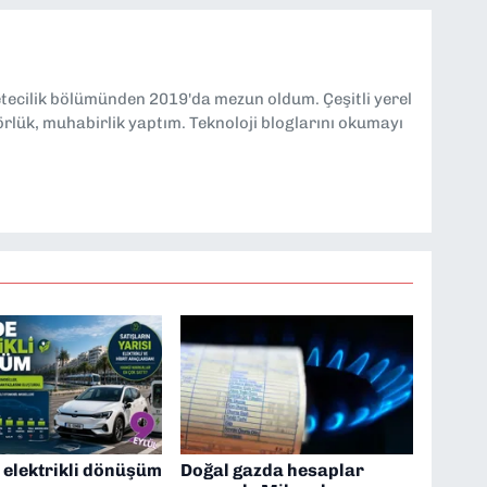
etecilik bölümünden 2019'da mezun oldum. Çeşitli yerel
örlük, muhabirlik yaptım. Teknoloji bloglarını okumayı
 elektrikli dönüşüm
Doğal gazda hesaplar