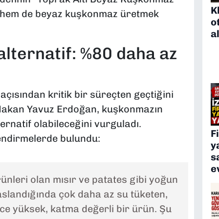
K
il hem de beyaz kuşkonmaz üretmek
o
a
alternatif: %80 daha az
çısından kritik bir süreçten geçtiğini
Hakan Yavuz Erdoğan, kuşkonmazın
ternatif olabileceğini vurguladı.
F
ndirmelerde bulundu:
y
s
e
nleri olan mısır ve patates gibi yoğun
aslandığında çok daha az su tüketen,
ce yüksek, katma değerli bir ürün. Şu