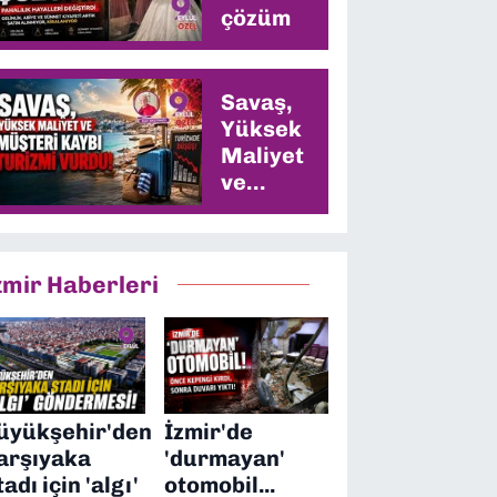
çözüm
Savaş,
Yüksek
Maliyet
ve
Müşteri
Kaybı
Turizmi
zmir Haberleri
Vurdu
üyükşehir'den
İzmir'de
arşıyaka
'durmayan'
tadı için 'algı'
otomobil...