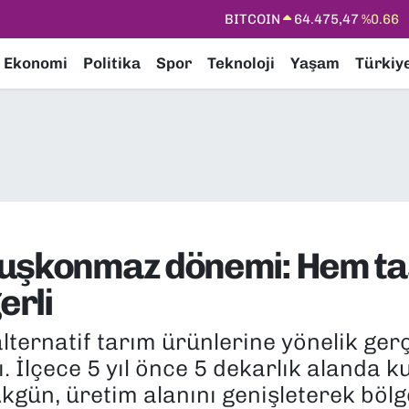
DOLAR
47,5971
%0.05
EURO
55,1336
%0.18
Ekonomi
Politika
Spor
Teknoloji
Yaşam
Türkiy
STERLİN
64,2534
%0.22
GRAM ALTIN
6518.23
%0.39
BİST100
13.703
%0
BITCOIN
64.475,47
%0.66
kuşkonmaz dönemi: Hem ta
erli
lternatif tarım ürünlerine yönelik gerç
. İlçece 5 yıl önce 5 dekarlık alanda
 Akgün, üretim alanını genişleterek bö