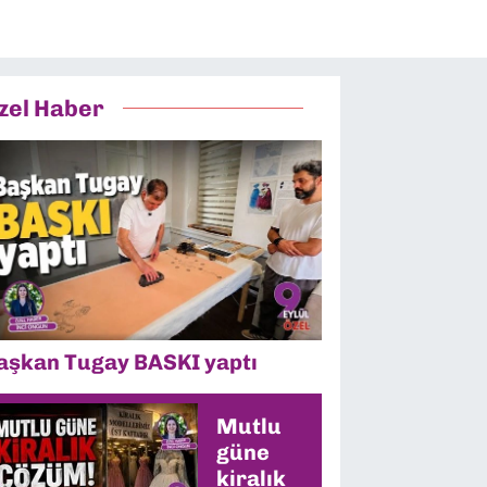
zel Haber
aşkan Tugay BASKI yaptı
Mutlu
güne
kiralık