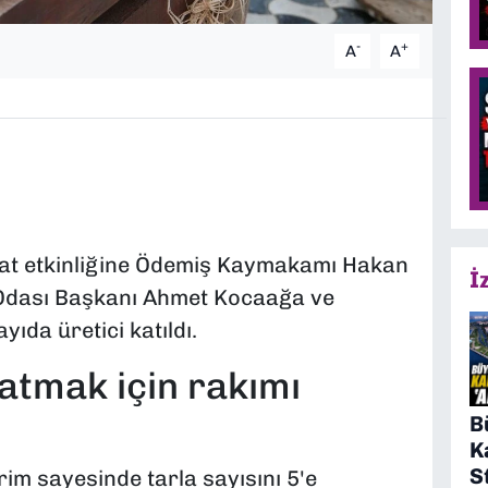
-
+
A
A
at etkinliğine Ödemiş Kaymakamı Hakan
İ
Odası Başkanı Ahmet Kocaağa ve
ıda üretici katıldı.
atmak için rakımı
B
K
S
erim sayesinde tarla sayısını 5'e