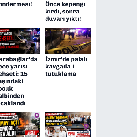
öndermesi!
Önce kepengi
kırdı, sonra
duvarı yıktı!
arabağlar’da
İzmir'de palalı
ece yarısı
kavgada 1
ehşeti: 15
tutuklama
aşındaki
ocuk
albinden
ıçaklandı