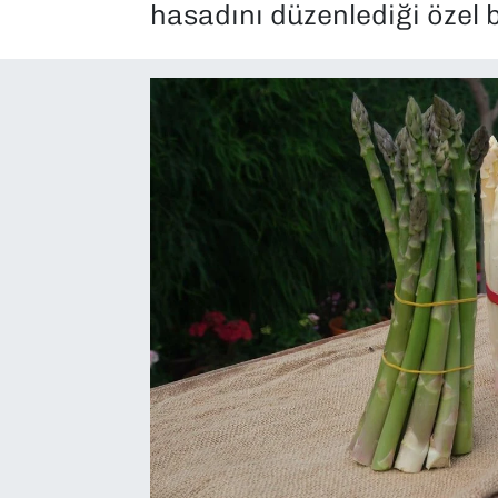
hasadını düzenlediği özel bi
SAĞLIK
SPOR
TEKNOLOJİ
YAŞAM
YEREL YÖNETİMLER