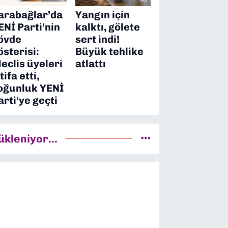
arabağlar’da
Yangın için
ENİ Parti’nin
kalktı, gölete
övde
sert indi!
österisi:
Büyük tehlike
eclis üyeleri
atlattı
tifa etti,
oğunluk YENİ
arti’ye geçti
ükleniyor...