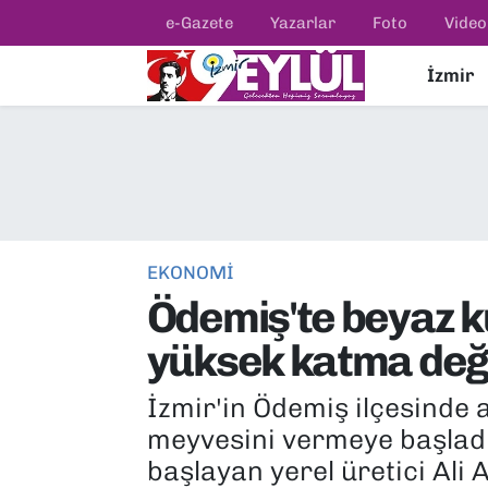
e-Gazete
Yazarlar
Foto
Video
İzmir
Resmi İlanlar
Konak Nöbetçi Eczaneler
BİLİM
Konak Hava Durumu
DÜNYA
Konak Trafik Yoğunluk Haritası
EĞİTİM
Süper Lig Puan Durumu ve Fikstür
EKONOMİ
Ödemiş'te beyaz 
EKONOMİ
Tüm Manşetler
yüksek katma değ
KÜLTÜR SANAT
Son Dakika Haberleri
İzmir'in Ödemiş ilçesinde a
MAGAZİN
Haber Arşivi
meyvesini vermeye başladı
başlayan yerel üretici Ali
POLİTİKA