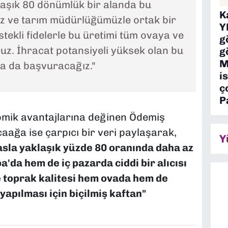
klaşık 80 dönümlük bir alanda bu
K
ız ve tarım müdürlüğümüzle ortak bir
Y
stekli fidelerle bu üretimi tüm ovaya ve
g
uz. İhracat potansiyeli yüksek olan bu
g
M
na da başvuracağız."
is
ç
P
mik avantajlarına değinen Ödemiş
ağa ise çarpıcı bir veri paylaşarak,
Y
yasla yaklaşık yüzde 80 oranında daha az
a'da hem de iç pazarda ciddi bir alıcısı
e toprak kalitesi hem ovada hem de
apılması için biçilmiş kaftan"