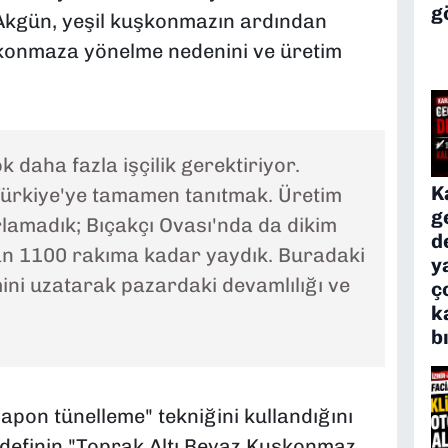
g
li Akgün, yeşil kuşkonmazın ardından
şkonmaza yönelme nedenini ve üretim
daha fazla işçilik gerektiriyor.
K
ürkiye'ye tamamen tanıtmak. Üretim
g
ırlamadık; Bıçakçı Ovası'nda da dikim
d
n 1100 rakıma kadar yaydık. Buradaki
y
ni uzatarak pazardaki devamlılığı ve
ç
k
b
pon tünelleme" tekniğini kullandığını
edefinin "Toprak Altı Beyaz Kuşkonmaz