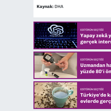
Kaynak:
DHA
EDITÖRÜN SEÇTIĞI
Yapay zekâ yi
gerçek intern
EDITÖRÜN SEÇTIĞI
Uzmandan hay
yüzde 80'i ön
EDITÖRÜN SEÇTIĞI
Türkiye'de k
evlerde gerç