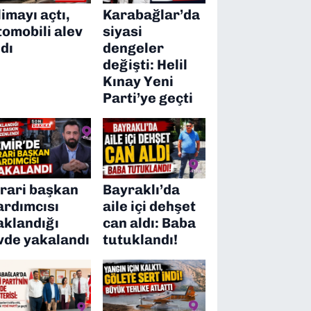
limayı açtı,
Karabağlar’da
tomobili alev
siyasi
ldı
dengeler
değişti: Helil
Kınay Yeni
Parti’ye geçti
irari başkan
Bayraklı’da
ardımcısı
aile içi dehşet
aklandığı
can aldı: Baba
vde yakalandı
tutuklandı!