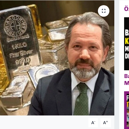
Ö
B
M
-
+
A
A