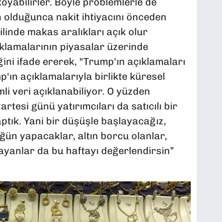
 koyabilirler. Böyle problemlerle de
n olduğunca nakit ihtiyacını önceden
linde makas aralıkları açık olur
klamalarının piyasalar üzerinde
ini ifade ererek, "Trump'ın açıklamaları
'ın açıklamalarıyla birlikte küresel
li veri açıklanabiliyor. O yüzden
rtesi günü yatırımcıları da satıcılı bir
ptık. Yani bir düşüşle başlayacağız,
n yapacaklar, altın borcu olanlar,
ollayanlar da bu haftayı değerlendirsin”