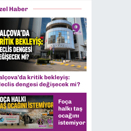
zel Haber
alçova’da kritik bekleyiş:
eclis dengesi değişecek mi?
Foça
halkı taş
ocağını
istemiyor