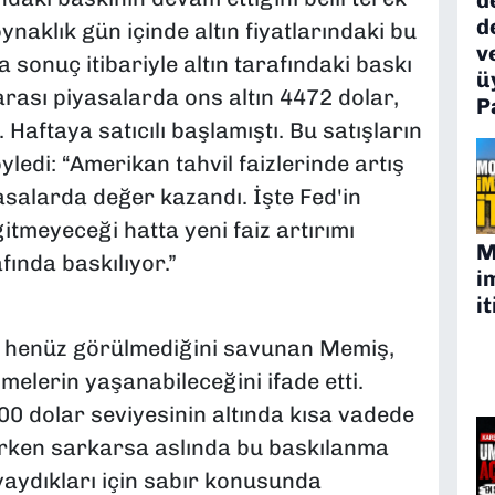
d
oynaklık gün içinde altın fiyatlarındaki bu
v
sonuç itibariyle altın tarafındaki baskı
ü
rası piyasalarda ons altın 4472 dolar,
P
Haftaya satıcılı başlamıştı. Bu satışların
edi: “Amerikan tahvil faizlerinde artış
asalarda değer kazandı. İşte Fed'in
gitmeyeceği hatta yeni faiz artırımı
M
fında baskılıyor.”
i
it
rin henüz görülmediğini savunan Memiş,
melerin yaşanabileceğini ifade etti.
00 dolar seviyesinin altında kısa vadede
erken sarkarsa aslında bu baskılanma
aydıkları için sabır konusunda