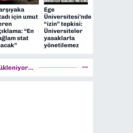
arşıyaka
Ege
tadı için umut
Üniversitesi’nde
eren
“izin” tepkisi:
çıklama: “En
Üniversiteler
ağlam stat
yasaklarla
lacak”
yönetilemez
ükleniyor...