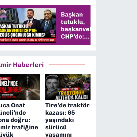
Başkan
tutuklu,
başkanvekili
CHP’de:
Meclis
çoğunluğu
kimde?
zmir Haberleri
uca Onat
Tire’de traktör
üneli’nde
kazası: 65
ona doğru:
yaşındaki
zmir trafiğine
sürücü
üyük
yaşamını