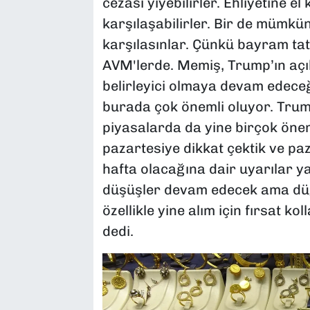
cezası yiyebilirler. Ehliyetine el
karşılaşabilirler. Bir de mümkü
karşılasınlar. Çünkü bayram tati
AVM'lerde. Memiş, Trump’ın açı
belirleyici olmaya devam edeceğ
burada çok önemli oluyor. Trump
piyasalarda da yine birçok önem
pazartesiye dikkat çektik ve paza
hafta olacağına dair uyarılar ya
düşüşler devam edecek ama düğü
özellikle yine alım için fırsat k
dedi.