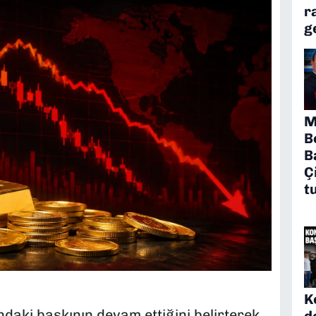
r
g
M
B
B
Ç
t
K
ndaki baskının devam ettiğini belirterek
d