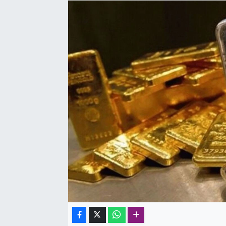
SAĞLIK
SPOR
TEKNOLOJİ
YAŞAM
YEREL YÖNETİMLER