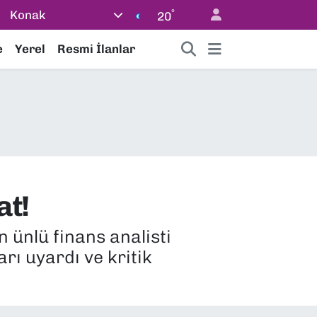
°
Konak
20
e
Yerel
Resmi İlanlar
at!
 ünlü finans analisti
rı uyardı ve kritik