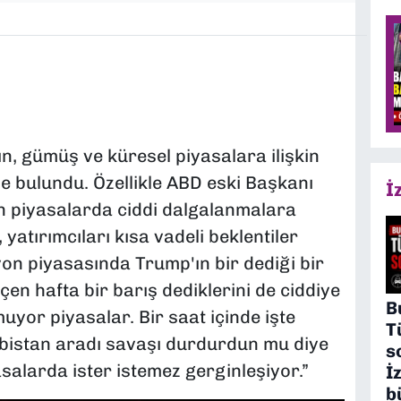
ın, gümüş ve küresel piyasalara ilişkin
e bulundu. Özellikle ABD eski Başkanı
İ
n piyasalarda ciddi dalgalanmalara
atırımcıları kısa vadeli beklentiler
n piyasasında Trump'ın bir dediği bir
çen hafta bir barış dediklerini de ciddiye
B
muyor piyasalar. Bir saat içinde işte
T
rabistan aradı savaşı durdurdun mu diye
s
salarda ister istemez gerginleşiyor.”
İ
b