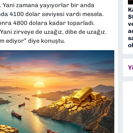
. Yani zamana yayıyorlar bir anda
K
da 4100 dolar seviyesi vardı mesela.
S
onra 4800 dolara kadar toparladı.
v
a
Yani zirveye de uzağız, dibe de uzağız.
s
m ediyor” diye konuştu.
o
Y