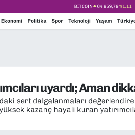
BITCOIN
64.959,79
%1.11
DOLAR
47,7436
%0.18
Ekonomi
Politika
Spor
Teknoloji
Yaşam
Türkiy
EURO
55,2510
%0.32
STERLİN
64,4811
%0.38
GRAM ALTIN
6660.55
%0.03
BİST100
13.779
%-14
ımcıları uyardı; Aman dikk
daki sert dalgalanmaları değerlendiren
üksek kazanç hayali kuran yatırımcıla