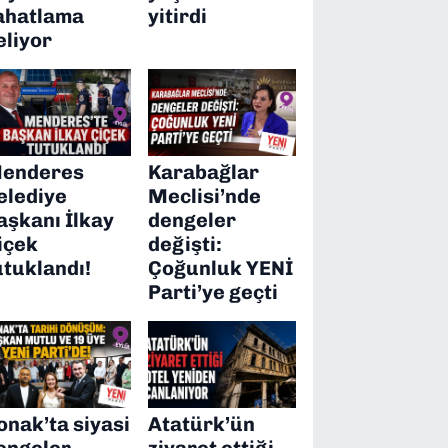
ahatlama
yitirdi
eliyor
enderes
Karabağlar
elediye
Meclisi’nde
aşkanı İlkay
dengeler
içek
değişti:
utuklandı!
Çoğunluk YENİ
Parti’ye geçti
onak’ta siyasi
Atatürk’ün
engeler
ziyaret ettiği