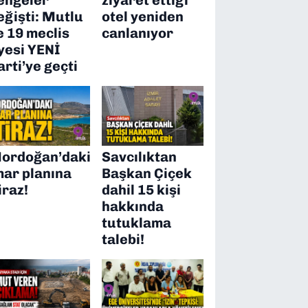
eğişti: Mutlu
otel yeniden
e 19 meclis
canlanıyor
yesi YENİ
arti’ye geçti
ordoğan’daki
Savcılıktan
mar planına
Başkan Çiçek
iraz!
dahil 15 kişi
hakkında
tutuklama
talebi!