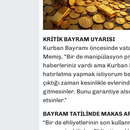
KRİTİK BAYRAM UYARISI
Kurban Bayramı öncesinde vata
Memiş, “Bir de manipülasyon piy
haberleriniz vardı ama Kurban B
hatırlatma yapmak istiyorum ben
çıktığı zaman kesinlikle evlerinde
gitmesinler. Bunu garantiye al
etsinler.”
BAYRAM TATİLİNDE MAKAS AR
“Bir de ehliyetlerinin son kullan