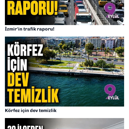
İzmir'in trafik raporu!
Körfez için dev temizlik