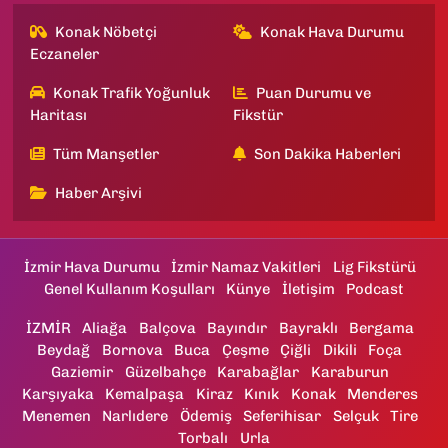
Konak Nöbetçi
Konak Hava Durumu
Eczaneler
Konak Trafik Yoğunluk
Puan Durumu ve
Haritası
Fikstür
Tüm Manşetler
Son Dakika Haberleri
Haber Arşivi
İzmir Hava Durumu
İzmir Namaz Vakitleri
Lig Fikstürü
Genel Kullanım Koşulları
Künye
İletişim
Podcast
İZMİR
Aliağa
Balçova
Bayındır
Bayraklı
Bergama
Beydağ
Bornova
Buca
Çeşme
Çiğli
Dikili
Foça
Gaziemir
Güzelbahçe
Karabağlar
Karaburun
Karşıyaka
Kemalpaşa
Kiraz
Kınık
Konak
Menderes
Menemen
Narlıdere
Ödemiş
Seferihisar
Selçuk
Tire
Torbalı
Urla