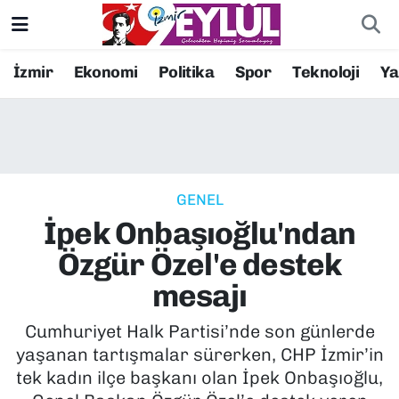
Resmi İlanlar
Konak Nöbetçi Eczaneler
İzmir
Ekonomi
Politika
Spor
Teknoloji
Y
BİLİM
Konak Hava Durumu
DÜNYA
Konak Trafik Yoğunluk Haritası
GENEL
EĞİTİM
Süper Lig Puan Durumu ve Fikstür
İpek Onbaşıoğlu'ndan
EKONOMİ
Tüm Manşetler
Özgür Özel'e destek
mesajı
KÜLTÜR SANAT
Son Dakika Haberleri
Cumhuriyet Halk Partisi’nde son günlerde
MAGAZİN
Haber Arşivi
yaşanan tartışmalar sürerken, CHP İzmir’in
tek kadın ilçe başkanı olan İpek Onbaşıoğlu,
POLİTİKA