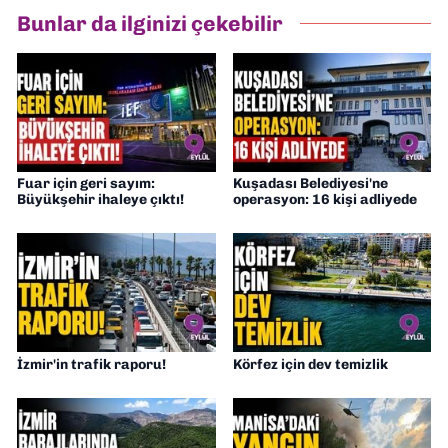
Bunlar da ilginizi çekebilir
Fuar için geri sayım:
Kuşadası Belediyesi'ne
Büyükşehir ihaleye çıktı!
operasyon: 16 kişi adliyede
İzmir'in trafik raporu!
Körfez için dev temizlik