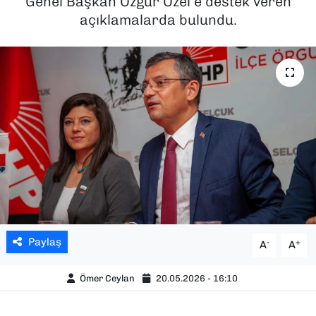
Genel Başkan Özgür Özel’e destek veren
açıklamalarda bulundu.
SAĞLIK
SPOR
TEKNOLOJİ
YAŞAM
YEREL YÖNETİMLER
Paylaş
-
+
A
A
Ömer Ceylan
20.05.2026 - 16:10