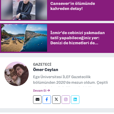
Cansever'in ölümünde
kahreden detay!
İzmir’de cebinizi yakmadan
tatil yapabileceğiniz yer:
Denizi de hizmetleri de
şaşırtıyor
GAZETECİ
Ömer Ceylan
Ege Üniversitesi İLEF Gazetecilik
bölümünden 2020'de mezun oldum. Çeşitli
gazetelerde editörlük, muhabirlik yaptım.
Devam Et
Şu an kültür-sanat muhabirliği ve
editörlük yapıyorum.