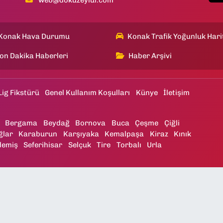
web@dokuzeylul.com
Konak Hava Durumu
Konak Trafik Yoğunluk Hari
on Dakika Haberleri
Haber Arşivi
Lig Fikstürü
Genel Kullanım Koşulları
Künye
İletişim
Bergama
Beydağ
Bornova
Buca
Çeşme
Çiğli
ğlar
Karaburun
Karşıyaka
Kemalpaşa
Kiraz
Kınık
demiş
Seferihisar
Selçuk
Tire
Torbalı
Urla