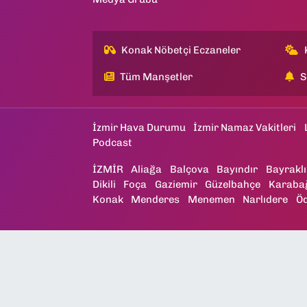
Konak Nöbetçi Eczaneler
Tüm Manşetler
S
İzmir Hava Durumu
İzmir Namaz Vakitleri
Podcast
İZMİR
Aliağa
Balçova
Bayındır
Bayraklı
Dikili
Foça
Gaziemir
Güzelbahçe
Karaba
Konak
Menderes
Menemen
Narlıdere
Ö