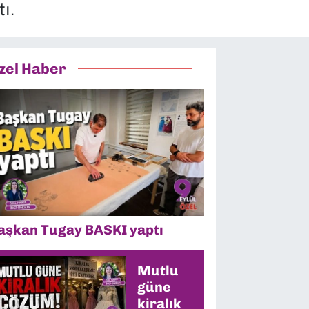
ı.
zel Haber
aşkan Tugay BASKI yaptı
Mutlu
güne
kiralık