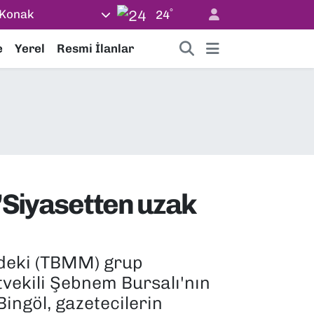
°
Konak
24
e
Yerel
Resmi İlanlar
 "Siyasetten uzak
'ndeki (TBMM) grup
tvekili Şebnem Bursalı'nın
Bingöl, gazetecilerin