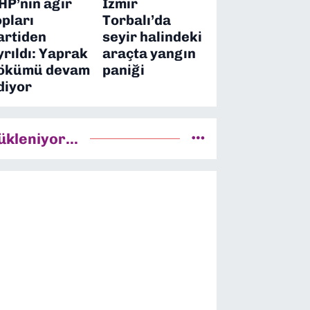
HP’nin ağır
İzmir
opları
Torbalı’da
artiden
seyir halindeki
yrıldı: Yaprak
araçta yangın
ökümü devam
paniği
diyor
ükleniyor...