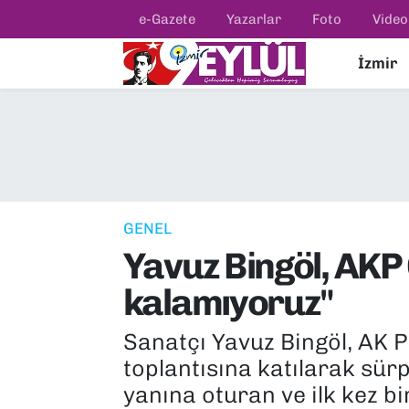
e-Gazete
Yazarlar
Foto
Video
İzmir
Resmi İlanlar
Konak Nöbetçi Eczaneler
BİLİM
Konak Hava Durumu
DÜNYA
Konak Trafik Yoğunluk Haritası
EĞİTİM
Süper Lig Puan Durumu ve Fikstür
GENEL
Yavuz Bingöl, AKP 
EKONOMİ
Tüm Manşetler
kalamıyoruz"
KÜLTÜR SANAT
Son Dakika Haberleri
Sanatçı Yavuz Bingöl, AK P
MAGAZİN
Haber Arşivi
toplantısına katılarak sürp
yanına oturan ve ilk kez bir
POLİTİKA