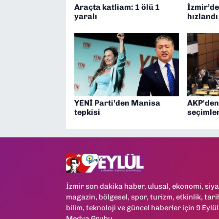
Araçta katliam: 1 ölü 1
İzmir’de
yaralı
hızlandı
YENİ Parti’den Manisa
AKP'den
tepkisi
seçimler
İzmir son dakika haber, ulusal, ekonomi, siya
magazin, bölgesel, spor, turizm, etkinlik, tari
bilim, teknoloji ve güncel haberler için 9 Eylül
Medya Grubu