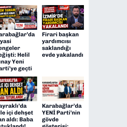
arabağlar’da
Firari başkan
iyasi
yardımcısı
engeler
saklandığı
eğişti: Helil
evde yakalandı
ınay Yeni
arti’ye geçti
ayraklı’da
Karabağlar’da
ile içi dehşet
YENİ Parti’nin
an aldı: Baba
gövde
utuklandı!
gösterisi: