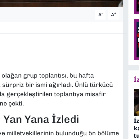
-
+
A
A
 olağan grup toplantısı, bu hafta
İ
 sürpriz bir ismi ağırladı. Ünlü türkücü
da gerçekleştirilen toplantıya misafir
ne çekti.
 Yan Yana İzledi
İ
k
e milletvekillerinin bulunduğu ön bölüme
t