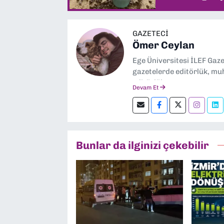
GAZETECİ
Ömer Ceylan
Ege Üniversitesi İLEF Gaz
gazetelerde editörlük, muh
editörlük yapıyorum.
Devam Et
Bunlar da ilginizi çekebilir