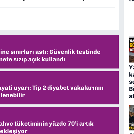
ne sınırları aştı: Güvenlik testinde
ete sızıp açık kullandı
Y
k
s
ati uyarı: Tip 2 diyabet vakalarının
B
lenebilir
a
ahve tüketiminin yüzde 70’i artık
ekleşiyor