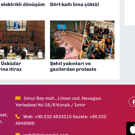
 elektrikli dönüşüm
Dört katlı bina çöktü!
 Üsküdar
Şehit yakınları ve
ine itiraz
gazilerden protesto
Umur Bey mah., Liman cad, Havagazı
Yerleşkesi No:16/6 Konak / İzmir
set,
Web: +90 232 4633215 Gazete: +90 232
h,
4048989