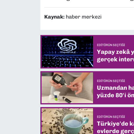
Kaynak:
haber merkezi
EDITÖRÜN SEÇTIĞI
Yapay zekâ yi
gerçek intern
EDITÖRÜN SEÇTIĞI
Uzmandan hay
yüzde 80'i ön
EDITÖRÜN SEÇTIĞI
Türkiye'de k
evlerde gerç