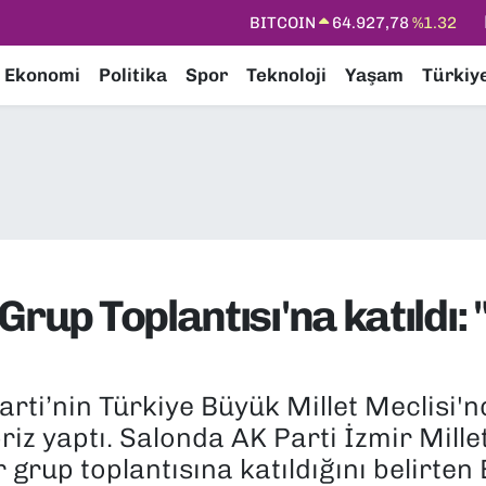
DOLAR
47,5894
%0.08
EURO
55,0398
%-0.02
Ekonomi
Politika
Spor
Teknoloji
Yaşam
Türkiy
STERLİN
64,1581
%0.16
GRAM ALTIN
6508.83
%4.44
BİST100
13.703
%11
BITCOIN
64.927,78
%1.32
Grup Toplantısı'na katıldı:
arti’nin Türkiye Büyük Millet Meclisi
riz yaptı. Salonda AK Parti İzmir Mille
 grup toplantısına katıldığını belirten 