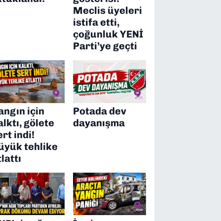
Meclis üyeleri
istifa etti,
çoğunluk YENİ
Parti’ye geçti
angın için
Potada dev
alktı, gölete
dayanışma
ert indi!
üyük tehlike
tlattı