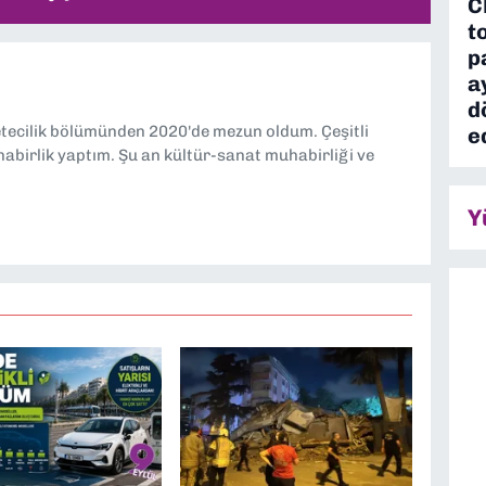
C
t
p
a
d
etecilik bölümünden 2020'de mezun oldum. Çeşitli
e
abirlik yaptım. Şu an kültür-sanat muhabirliği ve
Y