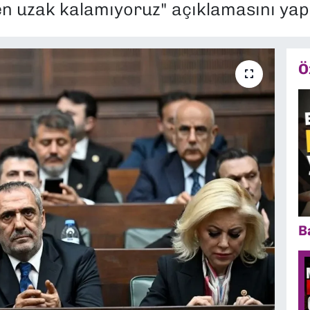
en uzak kalamıyoruz" açıklamasını yapt
Ö
B