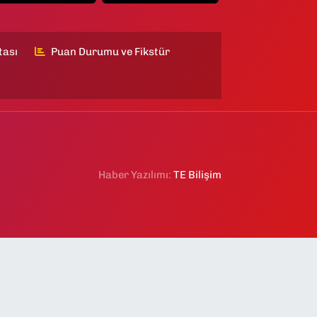
tası
Puan Durumu ve Fikstür
Haber Yazılımı:
TE Bilişim