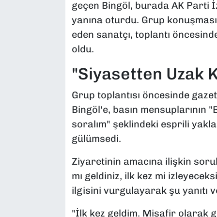
geçen Bingöl, burada AK Parti İ
yanına oturdu. Grup konuşmasın
eden sanatçı, toplantı öncesind
oldu.
"Siyasetten Uzak 
Grup toplantısı öncesinde gazet
Bingöl'e, basın mensuplarının 
soralım" şeklindeki esprili yakl
gülümsedi.
Ziyaretinin amacına ilişkin soru
mı geldiniz, ilk kez mi izleyecek
ilgisini vurgulayarak şu yanıtı v
"İlk kez geldim. Misafir olarak 