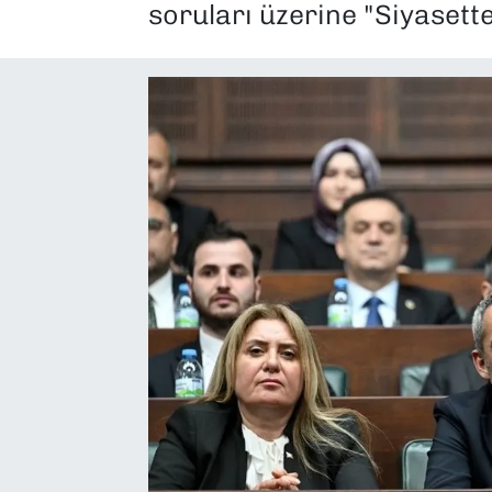
soruları üzerine "Siyasett
SAĞLIK
SPOR
TEKNOLOJİ
YAŞAM
YEREL YÖNETİMLER