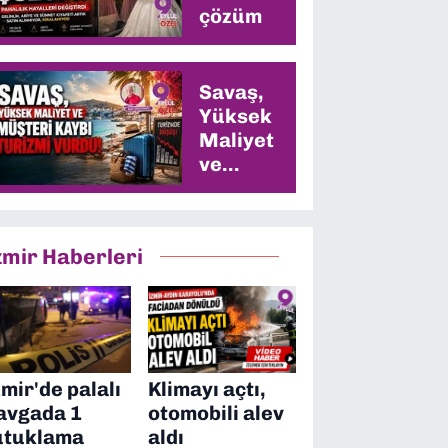
çözüm
Savaş,
Yüksek
Maliyet
ve
Müşteri
Kaybı
Turizmi
zmir Haberleri
Vurdu
zmir'de palalı
Klimayı açtı,
avgada 1
otomobili alev
utuklama
aldı