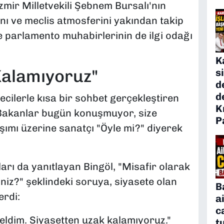
zmir Milletvekili Şebnem Bursalı'nın
ı ve meclis atmosferini yakından takip
e parlamento muhabirlerinin de ilgi odağı
K
Kalamıyoruz"
s
d
d
ecilerle kısa bir sohbet gerçekleştiren
K
"Bakanlar bugün konuşmuyor, size
P
aşımı üzerine sanatçı "Öyle mi?" diyerek
ları da yanıtlayan Bingöl, "Misafir olarak
siniz?" şeklindeki soruya, siyasete olan
B
erdi:
a
c
geldim. Siyasetten uzak kalamıyoruz."
t