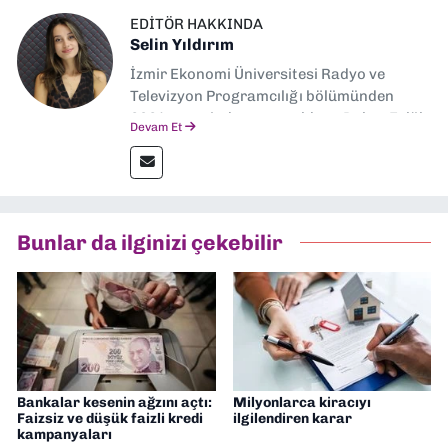
EDITÖR HAKKINDA
Selin Yıldırım
İzmir Ekonomi Üniversitesi Radyo ve
Televizyon Programcılığı bölümünden
2024 senesinde mezun oldum. Dokuz Eylül
Devam Et
Gazetesi'nde spor yazarlığı yaparken,
editörlük görevini de üstleniyorum.
Bunlar da ilginizi çekebilir
Bankalar kesenin ağzını açtı:
Milyonlarca kiracıyı
Faizsiz ve düşük faizli kredi
ilgilendiren karar
kampanyaları