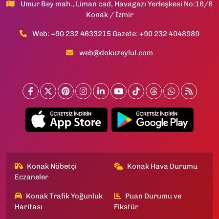
Umur Bey mah., Liman cad, Havagazı Yerleşkesi No:16/6
Konak / İzmir
Web: +90 232 4633215 Gazete: +90 232 4048989
web@dokuzeylul.com
Konak Nöbetçi
Konak Hava Durumu
Eczaneler
Konak Trafik Yoğunluk
Puan Durumu ve
Haritası
Fikstür