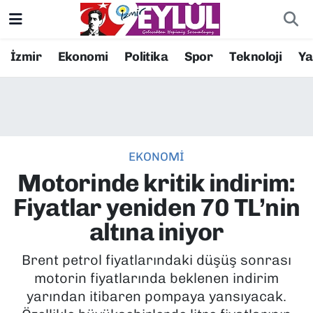
Resmi İlanlar
Konak Nöbetçi Eczaneler
İzmir
Ekonomi
Politika
Spor
Teknoloji
Y
BİLİM
Konak Hava Durumu
DÜNYA
Konak Trafik Yoğunluk Haritası
EKONOMİ
EĞİTİM
Süper Lig Puan Durumu ve Fikstür
Motorinde kritik indirim:
EKONOMİ
Tüm Manşetler
Fiyatlar yeniden 70 TL’nin
altına iniyor
KÜLTÜR SANAT
Son Dakika Haberleri
Brent petrol fiyatlarındaki düşüş sonrası
MAGAZİN
Haber Arşivi
motorin fiyatlarında beklenen indirim
yarından itibaren pompaya yansıyacak.
POLİTİKA