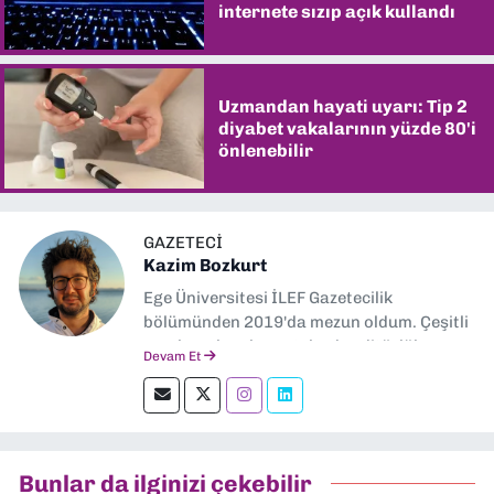
internete sızıp açık kullandı
Uzmandan hayati uyarı: Tip 2
diyabet vakalarının yüzde 80'i
önlenebilir
GAZETECI
Kazim Bozkurt
Ege Üniversitesi İLEF Gazetecilik
bölümünden 2019'da mezun oldum. Çeşitli
yerel ve ulusal gazetelerde editörlük,
Devam Et
muhabirlik yaptım. Teknoloji bloglarını
okumayı severim.
Bunlar da ilginizi çekebilir