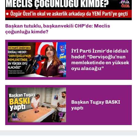
Başkan tutuklu, başkanvekili CHP’de: Meclis
çoğunluğu kimde?
İYİ Parti İzmir’de iddialı
hedef: “Dervişoğlu’nun
memleketinde en yüksek
oyu alacağız”
Başkan Tugay BASKI
yaptı