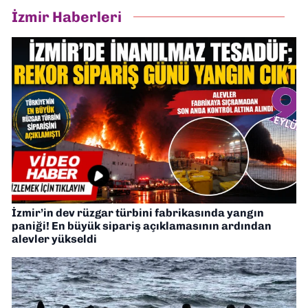
İzmir Haberleri
İzmir’in dev rüzgar türbini fabrikasında yangın
paniği! En büyük sipariş açıklamasının ardından
alevler yükseldi