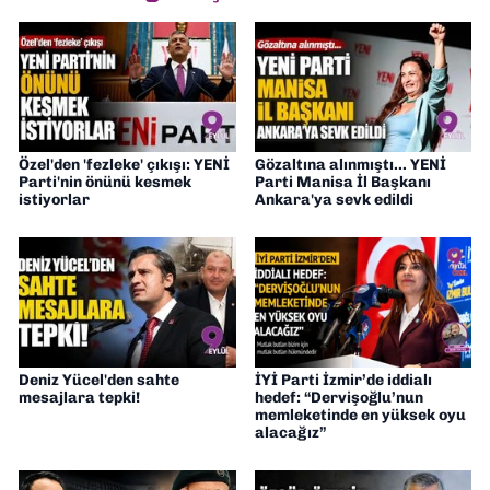
Özel'den 'fezleke' çıkışı: YENİ
Gözaltına alınmıştı... YENİ
Parti'nin önünü kesmek
Parti Manisa İl Başkanı
istiyorlar
Ankara'ya sevk edildi
Deniz Yücel'den sahte
İYİ Parti İzmir’de iddialı
mesajlara tepki!
hedef: “Dervişoğlu’nun
memleketinde en yüksek oyu
alacağız”