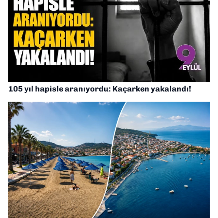
105 yıl hapisle aranıyordu: Kaçarken yakalandı!