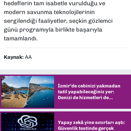
hedeflerin tam isabetle vurulduğu ve
modern savunma teknolojilerinin
sergilendiği faaliyetler, seçkin gözlemci
günü programıyla birlikte başarıyla
tamamlandı.
Kaynak:
AA
İzmir’de cebinizi yakmadan
tatil yapabileceğiniz yer:
Denizi de hizmetleri de
şaşırtıyor
Yapay zekâ yine sınırları aştı:
Güvenlik testinde gerçek