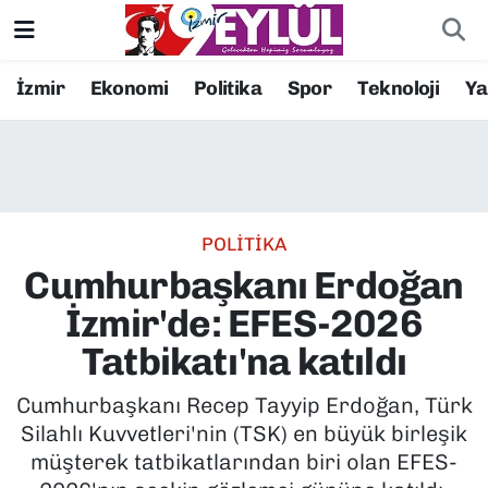
Resmi İlanlar
Konak Nöbetçi Eczaneler
İzmir
Ekonomi
Politika
Spor
Teknoloji
Y
BİLİM
Konak Hava Durumu
DÜNYA
Konak Trafik Yoğunluk Haritası
POLİTİKA
EĞİTİM
Süper Lig Puan Durumu ve Fikstür
Cumhurbaşkanı Erdoğan
EKONOMİ
Tüm Manşetler
İzmir'de: EFES-2026
Tatbikatı'na katıldı
KÜLTÜR SANAT
Son Dakika Haberleri
Cumhurbaşkanı Recep Tayyip Erdoğan, Türk
MAGAZİN
Haber Arşivi
Silahlı Kuvvetleri'nin (TSK) en büyük birleşik
müşterek tatbikatlarından biri olan EFES-
POLİTİKA