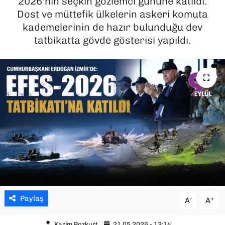
2026'nın seçkin gözlemci gününe katıldı.
Dost ve müttefik ülkelerin askeri komuta
SAĞLIK
kademelerinin de hazır bulunduğu dev
tatbikatta gövde gösterisi yapıldı.
SPOR
TEKNOLOJİ
YAŞAM
YEREL YÖNETİMLER
Paylaş
-
+
A
A
Kazim Bozkurt
21.05.2026 - 13:14