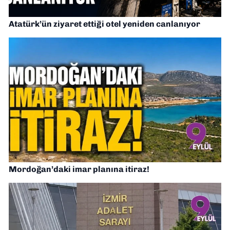
Atatürk’ün ziyaret ettiği otel yeniden canlanıyor
Mordoğan’daki imar planına itiraz!