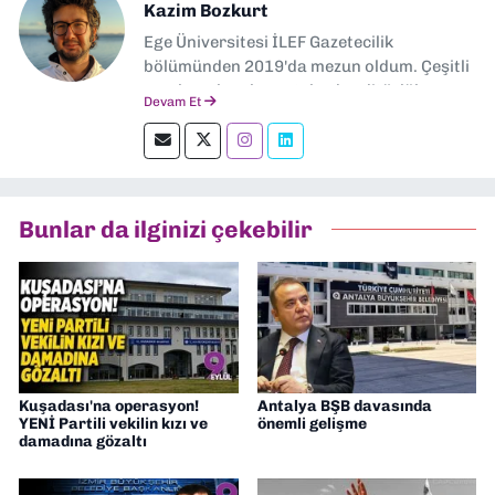
Kazim Bozkurt
Ege Üniversitesi İLEF Gazetecilik
bölümünden 2019'da mezun oldum. Çeşitli
yerel ve ulusal gazetelerde editörlük,
Devam Et
muhabirlik yaptım. Teknoloji bloglarını
okumayı severim.
Bunlar da ilginizi çekebilir
Kuşadası'na operasyon!
Antalya BŞB davasında
YENİ Partili vekilin kızı ve
önemli gelişme
damadına gözaltı