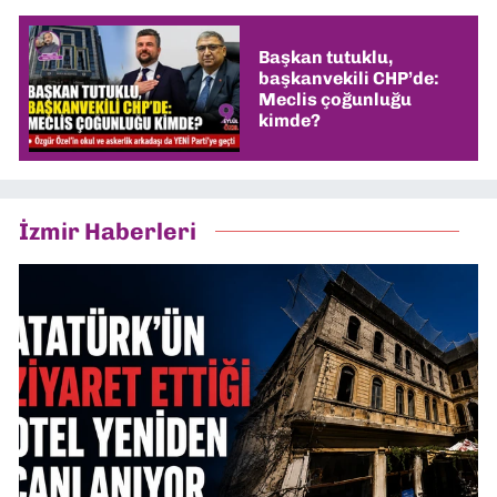
Başkan tutuklu,
başkanvekili CHP’de:
Meclis çoğunluğu
kimde?
İzmir Haberleri