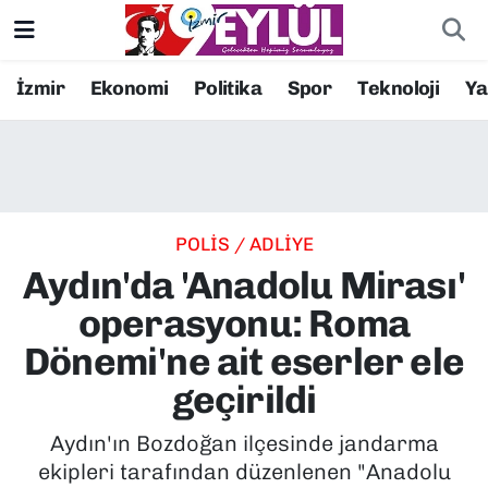
Resmi İlanlar
Konak Nöbetçi Eczaneler
İzmir
Ekonomi
Politika
Spor
Teknoloji
Y
BİLİM
Konak Hava Durumu
DÜNYA
Konak Trafik Yoğunluk Haritası
POLİS / ADLİYE
EĞİTİM
Süper Lig Puan Durumu ve Fikstür
Aydın'da 'Anadolu Mirası'
EKONOMİ
Tüm Manşetler
operasyonu: Roma
Dönemi'ne ait eserler ele
KÜLTÜR SANAT
Son Dakika Haberleri
geçirildi
MAGAZİN
Haber Arşivi
Aydın'ın Bozdoğan ilçesinde jandarma
ekipleri tarafından düzenlenen "Anadolu
POLİTİKA