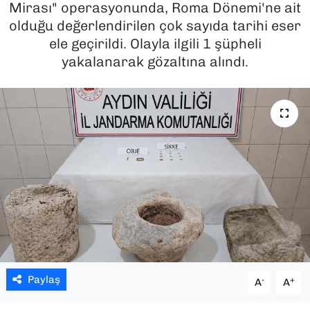
Mirası" operasyonunda, Roma Dönemi'ne ait
olduğu değerlendirilen çok sayıda tarihi eser
SAĞLIK
ele geçirildi. Olayla ilgili 1 şüpheli
yakalanarak gözaltına alındı.
SPOR
TEKNOLOJİ
YAŞAM
YEREL YÖNETİMLER
Paylaş
-
+
A
A