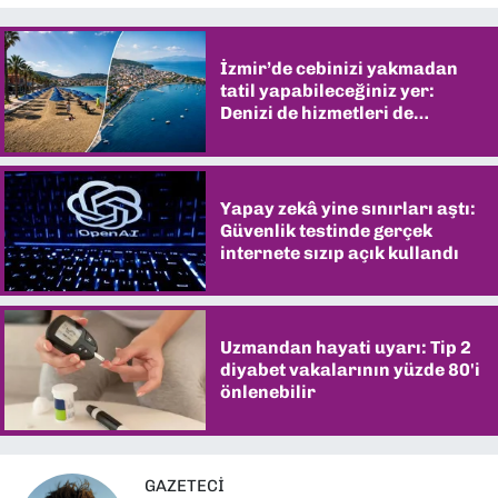
İzmir’de cebinizi yakmadan
tatil yapabileceğiniz yer:
Denizi de hizmetleri de
şaşırtıyor
Yapay zekâ yine sınırları aştı:
Güvenlik testinde gerçek
internete sızıp açık kullandı
Uzmandan hayati uyarı: Tip 2
diyabet vakalarının yüzde 80'i
önlenebilir
GAZETECI