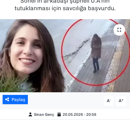
Sonel’in arkadaşı şüpheli U.A’nın
tutuklanması için savcılığa başvurdu.
SAĞLIK
SPOR
TEKNOLOJİ
YAŞAM
YEREL YÖNETİMLER
Paylaş
-
+
A
A
Sinan Genç
20.05.2026 - 20:58