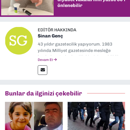
önlenebilir
EDITÖR HAKKINDA
Sinan Genç
43 yıldır gazetecilik yapıyorum. 1983
yılında Milliyet gazetesinde mesleğe
başladım. Ardından Türkiye’nin en köklü
Devam Et
gazetelerinden Yeni Asır’da 36 yıl boyunca
muhabir, editör, müdür yardımcısı ve spor
müdürü olarak görev yaptım. Ayrıca Yeni
Asır TV’de 7 yıl boyunca programlar
hazırlayıp sundum. Şu anda Dokuz Eylül
Bunlar da ilginizi çekebilir
Gazetesi'nde editörlük yapıyorum