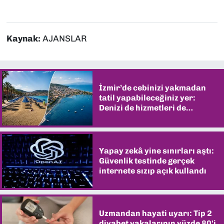
Kaynak:
AJANSLAR
İzmir’de cebinizi yakmadan
tatil yapabileceğiniz yer:
Denizi de hizmetleri de
şaşırtıyor
Yapay zekâ yine sınırları aştı:
Güvenlik testinde gerçek
internete sızıp açık kullandı
Uzmandan hayati uyarı: Tip 2
diyabet vakalarının yüzde 80'i