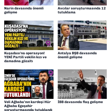
Narin davasında önemli
Avcılar soruşturmasında 12
gelişme
tutuklama
Kuşadası'na operasyon!
Antalya BŞB davasında
YENİ Partili vekilin kızı ve
önemli gelişme
damadına gözaltı
Veli Ağbaba’nın kardeşi Hür
İBB davasında flaş gelişme
Ağbaba Egeşehir
soruşturmasında tutuklandı