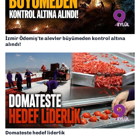
İzmir Ödemiş'te alevler büyümeden kontrol altına
alındı!
Domateste hedef liderlik