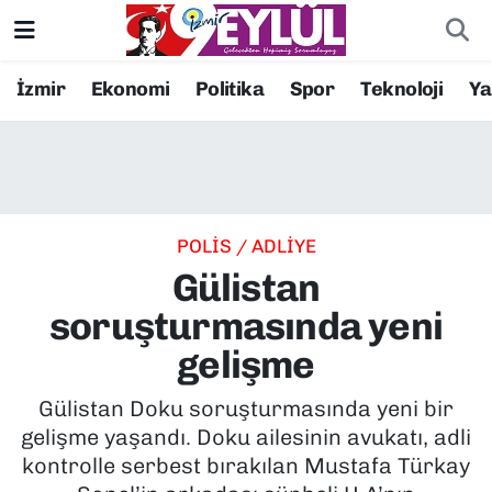
Resmi İlanlar
Konak Nöbetçi Eczaneler
İzmir
Ekonomi
Politika
Spor
Teknoloji
Y
BİLİM
Konak Hava Durumu
DÜNYA
Konak Trafik Yoğunluk Haritası
POLİS / ADLİYE
EĞİTİM
Süper Lig Puan Durumu ve Fikstür
Gülistan
EKONOMİ
Tüm Manşetler
soruşturmasında yeni
gelişme
KÜLTÜR SANAT
Son Dakika Haberleri
Gülistan Doku soruşturmasında yeni bir
MAGAZİN
Haber Arşivi
gelişme yaşandı. Doku ailesinin avukatı, adli
kontrolle serbest bırakılan Mustafa Türkay
POLİTİKA