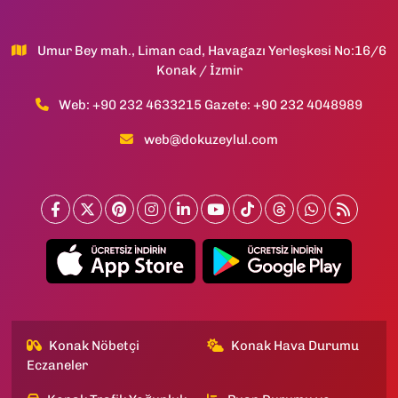
Umur Bey mah., Liman cad, Havagazı Yerleşkesi No:16/6
Konak / İzmir
Web: +90 232 4633215 Gazete: +90 232 4048989
web@dokuzeylul.com
Konak Nöbetçi
Konak Hava Durumu
Eczaneler