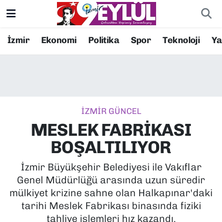
Resmi İlanlar
Konak Nöbetçi Eczaneler
İzmir
Ekonomi
Politika
Spor
Teknoloji
Y
BİLİM
Konak Hava Durumu
DÜNYA
Konak Trafik Yoğunluk Haritası
İZMİR GÜNCEL
EĞİTİM
Süper Lig Puan Durumu ve Fikstür
MESLEK FABRİKASI
EKONOMİ
Tüm Manşetler
BOŞALTILIYOR
KÜLTÜR SANAT
Son Dakika Haberleri
İzmir Büyükşehir Belediyesi ile Vakıflar
Genel Müdürlüğü arasında uzun süredir
MAGAZİN
Haber Arşivi
mülkiyet krizine sahne olan Halkapınar'daki
tarihi Meslek Fabrikası binasında fiziki
POLİTİKA
tahliye işlemleri hız kazandı.