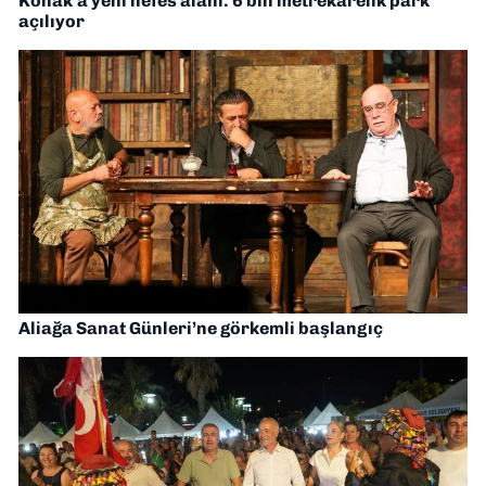
Konak’a yeni nefes alanı: 6 bin metrekarelik park
açılıyor
Aliağa Sanat Günleri’ne görkemli başlangıç