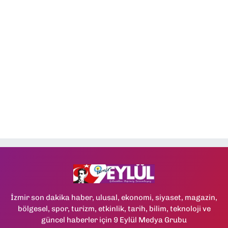
İzmir son dakika haber, ulusal, ekonomi, siyaset, magazin,
bölgesel, spor, turizm, etkinlik, tarih, bilim, teknoloji ve
güncel haberler için 9 Eylül Medya Grubu