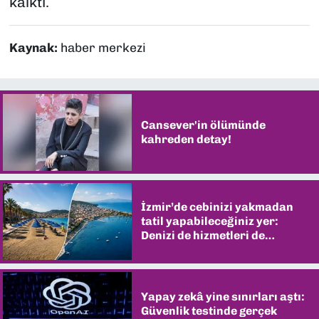
kalktı.
Kaynak:
haber merkezi
Cansever'in ölümünde
kahreden detay!
İzmir’de cebinizi yakmadan
tatil yapabileceğiniz yer:
Denizi de hizmetleri de
şaşırtıyor
Yapay zekâ yine sınırları aştı:
Güvenlik testinde gerçek