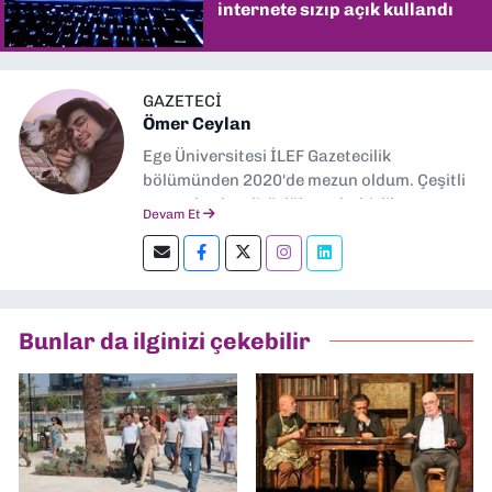
internete sızıp açık kullandı
GAZETECİ
Ömer Ceylan
Ege Üniversitesi İLEF Gazetecilik
bölümünden 2020'de mezun oldum. Çeşitli
gazetelerde editörlük, muhabirlik yaptım.
Devam Et
Şu an kültür-sanat muhabirliği ve
editörlük yapıyorum.
Bunlar da ilginizi çekebilir