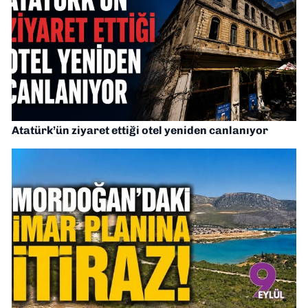
Atatürk’ün ziyaret ettiği otel yeniden canlanıyor