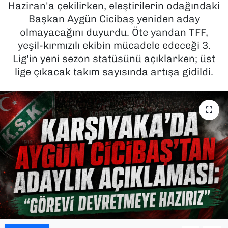
Haziran'a çekilirken, eleştirilerin odağındaki
Başkan Aygün Cicibaş yeniden aday
SAĞLIK
olmayacağını duyurdu. Öte yandan TFF,
yeşil-kırmızılı ekibin mücadele edeceği 3.
SPOR
Lig'in yeni sezon statüsünü açıklarken; üst
TEKNOLOJİ
lige çıkacak takım sayısında artışa gidildi.
YAŞAM
YEREL YÖNETİMLER