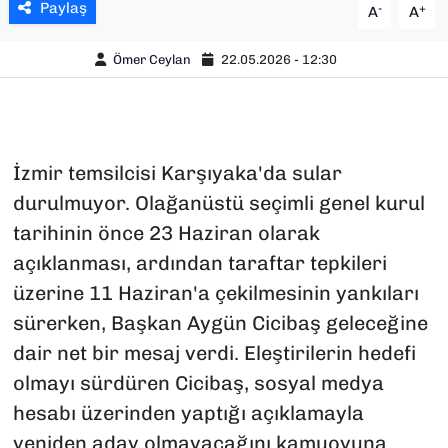
Paylaş
-
+
A
A
Ömer Ceylan
22.05.2026 - 12:30
İzmir temsilcisi Karşıyaka'da sular
durulmuyor. Olağanüstü seçimli genel kurul
tarihinin önce 23 Haziran olarak
açıklanması, ardından taraftar tepkileri
üzerine 11 Haziran'a çekilmesinin yankıları
sürerken, Başkan Aygün Cicibaş geleceğine
dair net bir mesaj verdi. Eleştirilerin hedefi
olmayı sürdüren Cicibaş, sosyal medya
hesabı üzerinden yaptığı açıklamayla
yeniden aday olmayacağını kamuoyuna