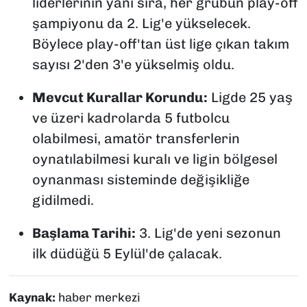
liderlerinin yanı sıra, her grubun play-off
şampiyonu da 2. Lig'e yükselecek.
Böylece play-off'tan üst lige çıkan takım
sayısı 2'den 3'e yükselmiş oldu.
Mevcut Kurallar Korundu:
Ligde 25 yaş
ve üzeri kadrolarda 5 futbolcu
olabilmesi, amatör transferlerin
oynatılabilmesi kuralı ve ligin bölgesel
oynanması sisteminde değişikliğe
gidilmedi.
Başlama Tarihi:
3. Lig'de yeni sezonun
ilk düdüğü 5 Eylül'de çalacak.
Kaynak:
haber merkezi