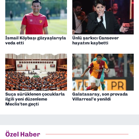
İsmail Köybaşı gözyaşlarıyla
Ünlü şarkıcı Cansever
veda etti
hayatını kaybetti
Suça sürüklenen çocuklarla
Galatasaray, son provada
ilgili yeni düzenleme
Villarreal’e yenildi
Meclis'ten geçti
Özel Haber