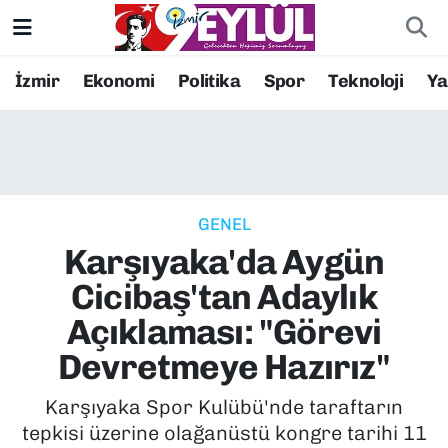
Resmi İlanlar
Konak Nöbetçi Eczaneler
İzmir
Ekonomi
Politika
Spor
Teknoloji
Y
BİLİM
Konak Hava Durumu
DÜNYA
Konak Trafik Yoğunluk Haritası
GENEL
EĞİTİM
Süper Lig Puan Durumu ve Fikstür
Karşıyaka'da Aygün
EKONOMİ
Tüm Manşetler
Cicibaş'tan Adaylık
Açıklaması: "Görevi
KÜLTÜR SANAT
Son Dakika Haberleri
Devretmeye Hazırız"
MAGAZİN
Haber Arşivi
Karşıyaka Spor Kulübü'nde taraftarın
tepkisi üzerine olağanüstü kongre tarihi 11
POLİTİKA