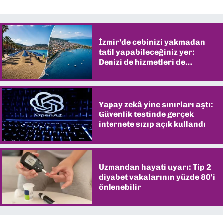
İzmir’de cebinizi yakmadan
tatil yapabileceğiniz yer:
Denizi de hizmetleri de
şaşırtıyor
Yapay zekâ yine sınırları aştı:
Güvenlik testinde gerçek
internete sızıp açık kullandı
Uzmandan hayati uyarı: Tip 2
diyabet vakalarının yüzde 80'i
önlenebilir