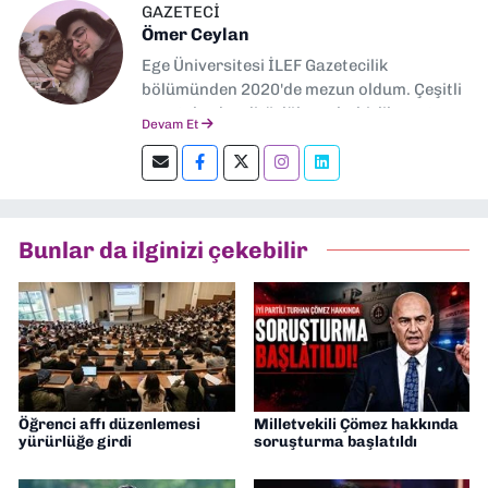
GAZETECİ
Ömer Ceylan
Ege Üniversitesi İLEF Gazetecilik
bölümünden 2020'de mezun oldum. Çeşitli
gazetelerde editörlük, muhabirlik yaptım.
Devam Et
Şu an kültür-sanat muhabirliği ve
editörlük yapıyorum.
Bunlar da ilginizi çekebilir
Öğrenci affı düzenlemesi
Milletvekili Çömez hakkında
yürürlüğe girdi
soruşturma başlatıldı