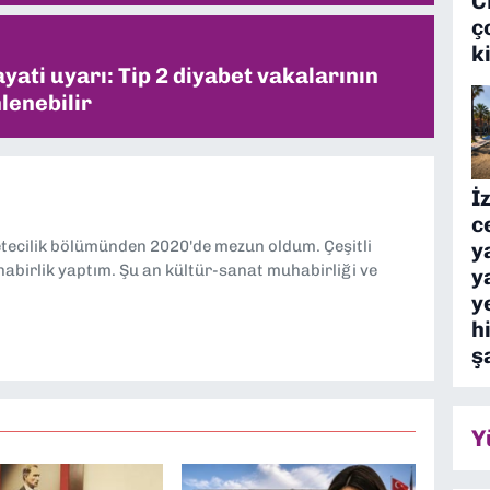
C
ç
k
ati uyarı: Tip 2 diyabet vakalarının
lenebilir
İ
c
etecilik bölümünden 2020'de mezun oldum. Çeşitli
y
abirlik yaptım. Şu an kültür-sanat muhabirliği ve
y
y
h
ş
Y