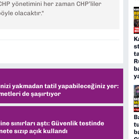
 CHP yönetimini her zaman CHP’liler
yle olacaktır."
K
s
t
R
b
y
inizi yakmadan tatil yapabileceğiniz yer:
metleri de şaşırtıyor
B
ne sınırları aştı: Güvenlik testinde
t
ete sızıp açık kullandı
b