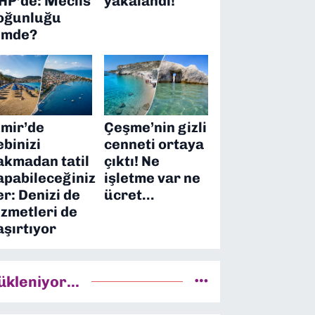
HP’de: Meclis
yakalandı!
oğunluğu
imde?
zmir’de
Çeşme’nin gizli
ebinizi
cenneti ortaya
akmadan tatil
çıktı! Ne
apabileceğiniz
işletme var ne
er: Denizi de
ücret…
izmetleri de
aşırtıyor
ükleniyor...