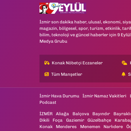
İzmir son dakika haber, ulusal, ekonomi, siya
magazin, bölgesel, spor, turizm, etkinlik, tari
bilim, teknoloji ve güncel haberler için 9 Eylül
Medya Grubu
Konak Nöbetçi Eczaneler
Tüm Manşetler
S
İzmir Hava Durumu
İzmir Namaz Vakitleri
Podcast
İZMİR
Aliağa
Balçova
Bayındır
Bayraklı
Dikili
Foça
Gaziemir
Güzelbahçe
Karaba
Konak
Menderes
Menemen
Narlıdere
Ö