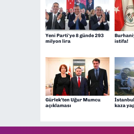
Yeni Parti'ye 8 günde 293
Burhani
milyon lira
istifa!
Gürlek’ten Uğur Mumcu
İstanbul
açıklaması
kaza yap