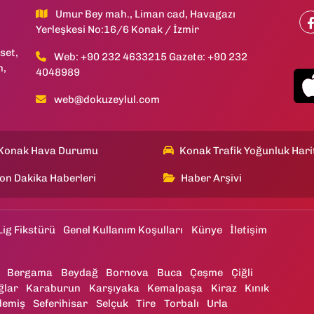
Umur Bey mah., Liman cad, Havagazı
Yerleşkesi No:16/6 Konak / İzmir
set,
Web: +90 232 4633215 Gazete: +90 232
h,
4048989
web@dokuzeylul.com
Konak Hava Durumu
Konak Trafik Yoğunluk Hari
on Dakika Haberleri
Haber Arşivi
Lig Fikstürü
Genel Kullanım Koşulları
Künye
İletişim
Bergama
Beydağ
Bornova
Buca
Çeşme
Çiğli
ğlar
Karaburun
Karşıyaka
Kemalpaşa
Kiraz
Kınık
demiş
Seferihisar
Selçuk
Tire
Torbalı
Urla