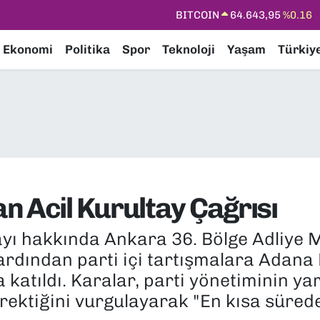
DOLAR
47,6006
%0.06
EURO
55,0250
%0.02
Ekonomi
Politika
Spor
Teknoloji
Yaşam
Türkiy
STERLİN
64,2398
%0.2
GRAM ALTIN
6500.87
%0.12
BİST100
13.799
%70
n Acil Kurultay Çağrısı
ayı hakkında Ankara 36. Bölge Adliye
ardından parti içi tartışmalara Adana
atıldı. Karalar, parti yönetiminin yarg
rektiğini vurgulayarak "En kısa sürede 