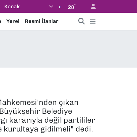
°
Konak
28
e
Yerel
Resmi İlanlar
 Mahkemesi'nden çıkan
 Büyükşehir Belediye
ı kararıyla değil partililer
kurultaya gidilmeli" dedi.