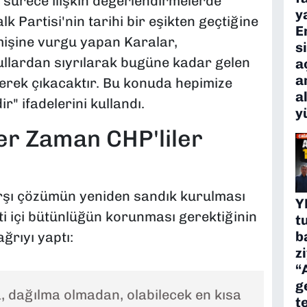
sürece ilişkin değerlendirmelerde
y
 Partisi'nin tarihi bir eşikten geçtiğine
E
çmişine vurgu yapan Karalar,
s
ullardan sıyrılarak bugüne kadar gelen
a
a
erek çıkacaktır. Bu konuda hepimize
a
r" ifadelerini kullandı.
y
er Zaman CHP'liler
şı çözümün yeniden sandık kurulması
Y
i içi bütünlüğün korunması gerektiğinin
t
b
ğrıyı yaptı:
z
“
g
, dağılma olmadan, olabilecek en kısa
t