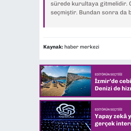
sürede kurultaya gitmelidir.
seçmiştir. Bundan sonra da bö
Kaynak:
haber merkezi
EDITÖRÜN SEÇTIĞI
İzmir’de ceb
Denizi de hiz
EDITÖRÜN SEÇTIĞI
Yapay zekâ yi
gerçek intern