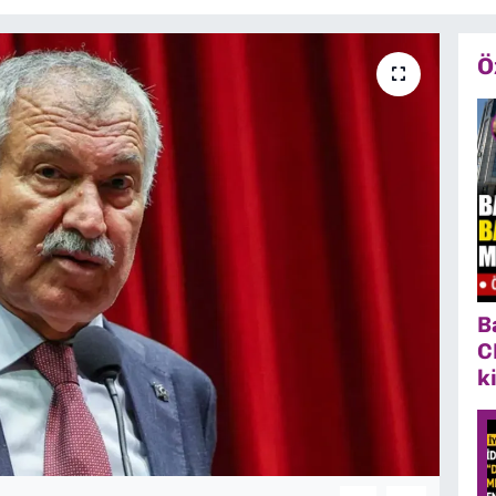
Ö
B
C
k