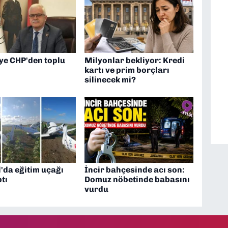
ye CHP'den toplu
Milyonlar bekliyor: Kredi
kartı ve prim borçları
silinecek mi?
'da eğitim uçağı
İncir bahçesinde acı son:
tı
Domuz nöbetinde babasını
vurdu