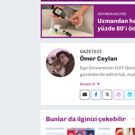
EDITÖRÜN SEÇTIĞI
Uzmandan hay
yüzde 80'i ön
GAZETECİ
Ömer Ceylan
Ege Üniversitesi İLEF Gaz
gazetelerde editörlük, muh
editörlük yapıyorum.
Devam Et
Bunlar da ilginizi çekebilir