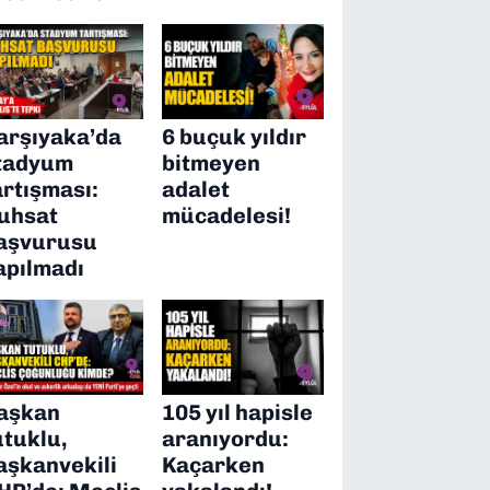
arşıyaka’da
6 buçuk yıldır
tadyum
bitmeyen
artışması:
adalet
uhsat
mücadelesi!
aşvurusu
apılmadı
aşkan
105 yıl hapisle
utuklu,
aranıyordu:
aşkanvekili
Kaçarken