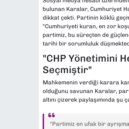
Sosyal medya hesabı üzerinden 
bulunan Karalar, Cumhuriyet Halk
dikkat çekti. Partinin köklü ge
"Cumhuriyeti kuran, en zor koş
partimiz, bu süreçten de güçlen
tarihi bir sorumluluk düşmektedi
"CHP Yönetimini H
Seçmiştir"
Mahkemenin verdiği karara kar
olduğunu savunan Karalar, part
altını çizerek paylaşımında şu ça
"Partimiz en ufak bir ayrışma