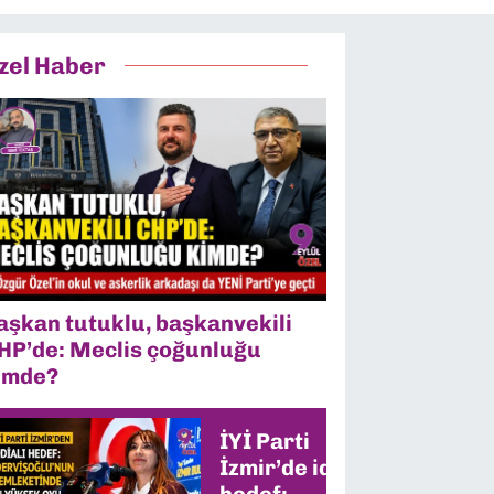
zel Haber
aşkan tutuklu, başkanvekili
HP’de: Meclis çoğunluğu
imde?
İYİ Parti
İzmir’de iddialı
hedef: