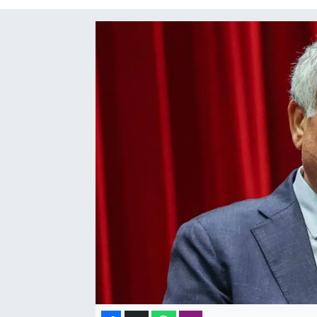
SAĞLIK
SPOR
TEKNOLOJİ
YAŞAM
YEREL YÖNETİMLER