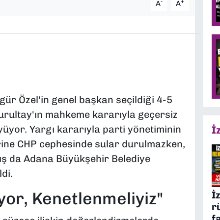
-
+
A
A
gür Özel'in genel başkan seçildiği 4-5
Kurultay'ın mahkeme kararıyla geçersiz
yüyor. Yargı kararıyla parti yönetiminin
İ
erine CHP cephesinde sular durulmazken,
kış da Adana Büyükşehir Belediye
di.
or, Kenetlenmeliyiz"
İ
r
f