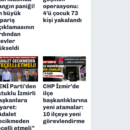
angın paniği!
operasyonu:
n büyük
4’ü çocuk 73
ipariş
kişi yakalandı
çıklamasının
rdından
levler
ükseldi
ENİ Parti’den
CHP İzmir’de
utuklu İzmirli
ilçe
aşkanlara
başkanlıklarına
iyaret:
yeni atamalar:
Adalet
10 ilçeye yeni
ecikmeden
görevlendirme
ecelli etmeli”