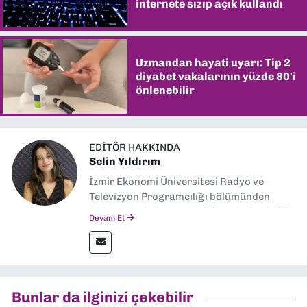
internete sızıp açık kullandı
Uzmandan hayati uyarı: Tip 2
diyabet vakalarının yüzde 80'i
önlenebilir
EDITÖR HAKKINDA
Selin Yıldırım
İzmir Ekonomi Üniversitesi Radyo ve
Televizyon Programcılığı bölümünden
2024 senesinde mezun oldum. Dokuz Eylül
Devam Et
Gazetesi'nde spor yazarlığı yaparken,
editörlük görevini de üstleniyorum.
Bunlar da ilginizi çekebilir