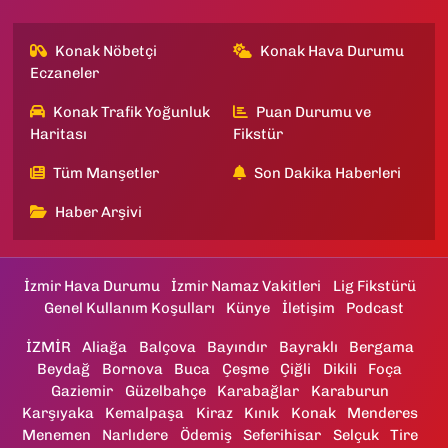
Konak Nöbetçi
Konak Hava Durumu
Eczaneler
Konak Trafik Yoğunluk
Puan Durumu ve
Haritası
Fikstür
Tüm Manşetler
Son Dakika Haberleri
Haber Arşivi
İzmir Hava Durumu
İzmir Namaz Vakitleri
Lig Fikstürü
Genel Kullanım Koşulları
Künye
İletişim
Podcast
İZMİR
Aliağa
Balçova
Bayındır
Bayraklı
Bergama
Beydağ
Bornova
Buca
Çeşme
Çiğli
Dikili
Foça
Gaziemir
Güzelbahçe
Karabağlar
Karaburun
Karşıyaka
Kemalpaşa
Kiraz
Kınık
Konak
Menderes
Menemen
Narlıdere
Ödemiş
Seferihisar
Selçuk
Tire