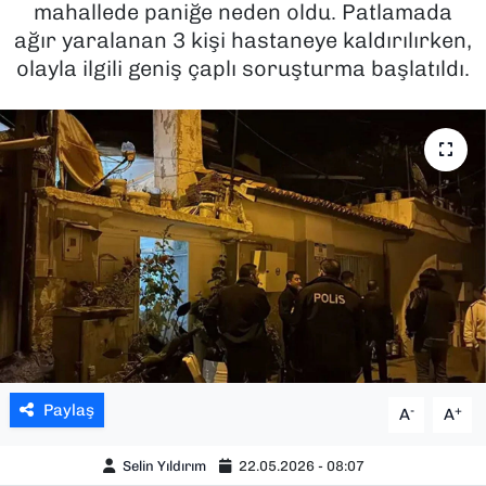
mahallede paniğe neden oldu. Patlamada
ağır yaralanan 3 kişi hastaneye kaldırılırken,
SAĞLIK
olayla ilgili geniş çaplı soruşturma başlatıldı.
SPOR
TEKNOLOJİ
YAŞAM
YEREL YÖNETİMLER
Paylaş
-
+
A
A
Selin Yıldırım
22.05.2026 - 08:07