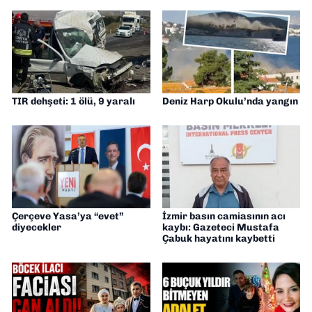
TIR dehşeti: 1 ölü, 9 yaralı
Deniz Harp Okulu’nda yangın
Çerçeve Yasa’ya “evet”
İzmir basın camiasının acı
diyecekler
kaybı: Gazeteci Mustafa
Çabuk hayatını kaybetti