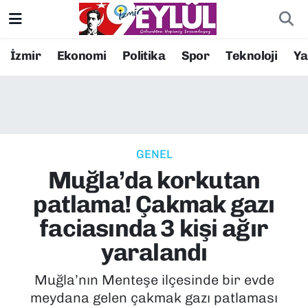
Resmi İlanlar
Konak Nöbetçi Eczaneler
İzmir
Ekonomi
Politika
Spor
Teknoloji
Y
BİLİM
Konak Hava Durumu
DÜNYA
Konak Trafik Yoğunluk Haritası
GENEL
EĞİTİM
Süper Lig Puan Durumu ve Fikstür
Muğla’da korkutan
EKONOMİ
Tüm Manşetler
patlama! Çakmak gazı
faciasında 3 kişi ağır
KÜLTÜR SANAT
Son Dakika Haberleri
yaralandı
MAGAZİN
Haber Arşivi
Muğla’nın Menteşe ilçesinde bir evde
meydana gelen çakmak gazı patlaması
POLİTİKA