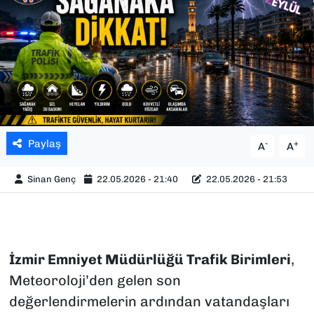
SAĞLIK
SPOR
TEKNOLOJİ
YAŞAM
Paylaş
-
+
A
A
YEREL YÖNETİMLER
Sinan Genç
22.05.2026 - 21:40
22.05.2026 - 21:53
İzmir Emniyet Müdürlüğü Trafik Birimleri
,
Meteoroloji’den gelen son
değerlendirmelerin ardından vatandaşları