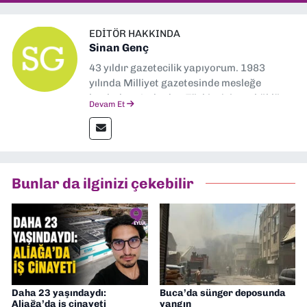
EDITÖR HAKKINDA
Sinan Genç
43 yıldır gazetecilik yapıyorum. 1983
yılında Milliyet gazetesinde mesleğe
başladım. Ardından Türkiye’nin en köklü
Devam Et
gazetelerinden Yeni Asır’da 36 yıl boyunca
muhabir, editör, müdür yardımcısı ve spor
müdürü olarak görev yaptım. Ayrıca Yeni
Asır TV’de 7 yıl boyunca programlar
hazırlayıp sundum. Şu anda Dokuz Eylül
Bunlar da ilginizi çekebilir
Gazetesi'nde editörlük yapıyorum
Daha 23 yaşındaydı:
Buca’da sünger deposunda
Aliağa’da iş cinayeti
yangın