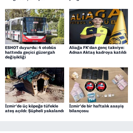
ESHOT duyurdu: 4 otobüs
Aliağa FK’dan genç takviye:
hattında geçici güzergah
Adnan Aktaş kadroya katıldı
değişikliği
İzmir’de üç köpeğe tüfekle
İzmir’de bir haftalık asayiş
ateş açıldı: Şüpheli yakalandı
bilançosu