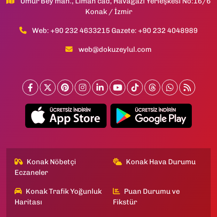
Umur Bey mah., Liman cad, Havagazı Yerleşkesi No:16/6
Konak / İzmir
Web: +90 232 4633215 Gazete: +90 232 4048989
web@dokuzeylul.com
Konak Nöbetçi
Konak Hava Durumu
Eczaneler
Konak Trafik Yoğunluk
Puan Durumu ve
Haritası
Fikstür