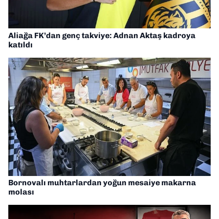
Aliağa FK’dan genç takviye: Adnan Aktaş kadroya
katıldı
Bornovalı muhtarlardan yoğun mesaiye makarna
molası