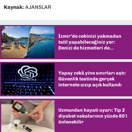
Kaynak:
AJANSLAR
İzmir’de cebinizi yakmadan
tatil yapabileceğiniz yer:
Denizi de hizmetleri de
şaşırtıyor
Yapay zekâ yine sınırları aştı:
Güvenlik testinde gerçek
internete sızıp açık kullandı
Uzmandan hayati uyarı: Tip 2
diyabet vakalarının yüzde 80'i
önlenebilir