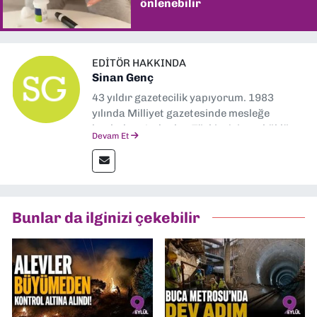
önlenebilir
EDITÖR HAKKINDA
Sinan Genç
43 yıldır gazetecilik yapıyorum. 1983
yılında Milliyet gazetesinde mesleğe
başladım. Ardından Türkiye’nin en köklü
Devam Et
gazetelerinden Yeni Asır’da 36 yıl boyunca
muhabir, editör, müdür yardımcısı ve spor
müdürü olarak görev yaptım. Ayrıca Yeni
Asır TV’de 7 yıl boyunca programlar
hazırlayıp sundum. Şu anda Dokuz Eylül
Bunlar da ilginizi çekebilir
Gazetesi'nde editörlük yapıyorum