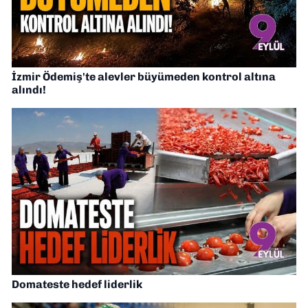
İzmir Ödemiş'te alevler büyümeden kontrol altına
alındı!
Domateste hedef liderlik