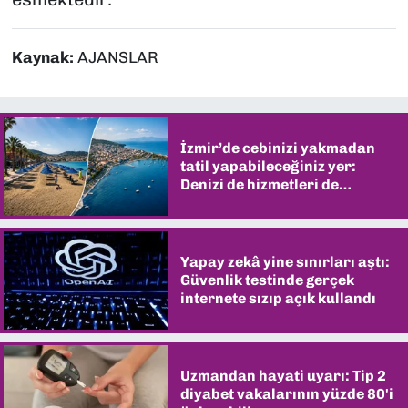
Kaynak:
AJANSLAR
İzmir’de cebinizi yakmadan
tatil yapabileceğiniz yer:
Denizi de hizmetleri de
şaşırtıyor
Yapay zekâ yine sınırları aştı:
Güvenlik testinde gerçek
internete sızıp açık kullandı
Uzmandan hayati uyarı: Tip 2
diyabet vakalarının yüzde 80'i