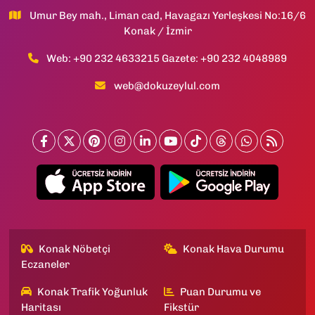
Umur Bey mah., Liman cad, Havagazı Yerleşkesi No:16/6
Konak / İzmir
Web: +90 232 4633215 Gazete: +90 232 4048989
web@dokuzeylul.com
Konak Nöbetçi
Konak Hava Durumu
Eczaneler
Konak Trafik Yoğunluk
Puan Durumu ve
Haritası
Fikstür