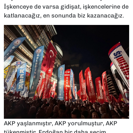
İşkenceye de varsa gidişat, işkencelerine de
katlanacağız, en sonunda biz kazanacağız.
AKP yaşlanmıştır, AKP yorulmuştur, AKP
tükenmiştir. Erdoğan bir daha seçim