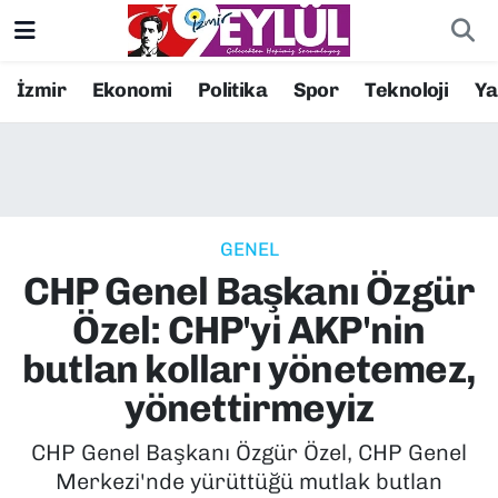
Resmi İlanlar
Konak Nöbetçi Eczaneler
İzmir
Ekonomi
Politika
Spor
Teknoloji
Y
BİLİM
Konak Hava Durumu
DÜNYA
Konak Trafik Yoğunluk Haritası
GENEL
EĞİTİM
Süper Lig Puan Durumu ve Fikstür
CHP Genel Başkanı Özgür
EKONOMİ
Tüm Manşetler
Özel: CHP'yi AKP'nin
butlan kolları yönetemez,
KÜLTÜR SANAT
Son Dakika Haberleri
yönettirmeyiz
MAGAZİN
Haber Arşivi
CHP Genel Başkanı Özgür Özel, CHP Genel
Merkezi'nde yürüttüğü mutlak butlan
POLİTİKA