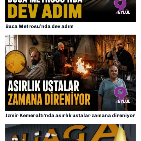
Buca Metrosu’nda dev adım
İzmir Kemeraltı'nda asırlık ustalar zamana direniyor