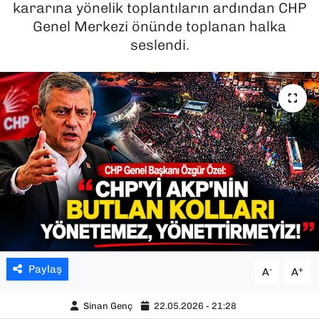
kararına yönelik toplantıların ardından CHP
Genel Merkezi önünde toplanan halka
SAĞLIK
seslendi.
SPOR
TEKNOLOJİ
YAŞAM
YEREL YÖNETİMLER
Paylaş
-
+
A
A
Sinan Genç
22.05.2026 - 21:28