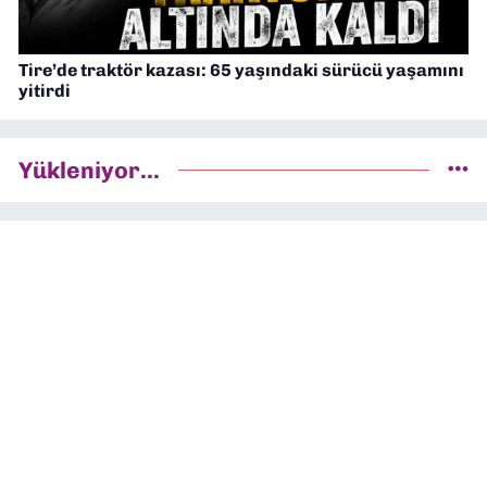
Tire’de traktör kazası: 65 yaşındaki sürücü yaşamını
yitirdi
Yükleniyor...