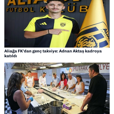
Aliağa FK’dan genç takviye: Adnan Aktaş kadroya
katıldı