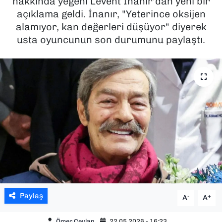
hakkında yeğeni Levent İnanır'dan yeni bir
açıklama geldi. İnanır, "Yeterince oksijen
SAĞLIK
alamıyor, kan değerleri düşüyor" diyerek
usta oyuncunun son durumunu paylaştı.
SPOR
TEKNOLOJİ
YAŞAM
YEREL YÖNETİMLER
Paylaş
-
+
A
A
Ömer Ceylan
22.05.2026 - 16:23