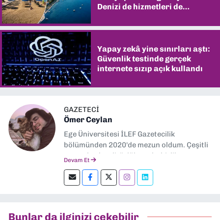
Denizi de hizmetleri de
şaşırtıyor
Yapay zekâ yine sınırları aştı:
Güvenlik testinde gerçek
internete sızıp açık kullandı
GAZETECİ
Ömer Ceylan
Ege Üniversitesi İLEF Gazetecilik
bölümünden 2020'de mezun oldum. Çeşitli
gazetelerde editörlük, muhabirlik yaptım.
Devam Et
Şu an kültür-sanat muhabirliği ve
editörlük yapıyorum.
Bunlar da ilginizi çekebilir