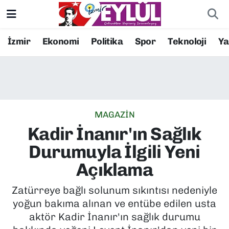
Resmi İlanlar
Konak Nöbetçi Eczaneler
İzmir
Ekonomi
Politika
Spor
Teknoloji
Y
BİLİM
Konak Hava Durumu
DÜNYA
Konak Trafik Yoğunluk Haritası
MAGAZİN
EĞİTİM
Süper Lig Puan Durumu ve Fikstür
Kadir İnanır'ın Sağlık
EKONOMİ
Tüm Manşetler
Durumuyla İlgili Yeni
Açıklama
KÜLTÜR SANAT
Son Dakika Haberleri
Zatürreye bağlı solunum sıkıntısı nedeniyle
MAGAZİN
Haber Arşivi
yoğun bakıma alınan ve entübe edilen usta
aktör Kadir İnanır'ın sağlık durumu
POLİTİKA