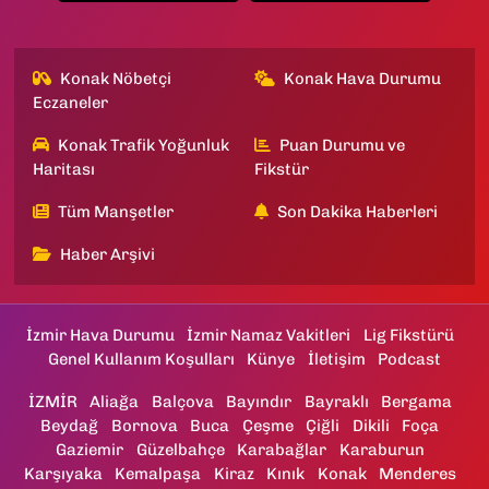
Konak Nöbetçi
Konak Hava Durumu
Eczaneler
Konak Trafik Yoğunluk
Puan Durumu ve
Haritası
Fikstür
Tüm Manşetler
Son Dakika Haberleri
Haber Arşivi
İzmir Hava Durumu
İzmir Namaz Vakitleri
Lig Fikstürü
Genel Kullanım Koşulları
Künye
İletişim
Podcast
İZMİR
Aliağa
Balçova
Bayındır
Bayraklı
Bergama
Beydağ
Bornova
Buca
Çeşme
Çiğli
Dikili
Foça
Gaziemir
Güzelbahçe
Karabağlar
Karaburun
Karşıyaka
Kemalpaşa
Kiraz
Kınık
Konak
Menderes