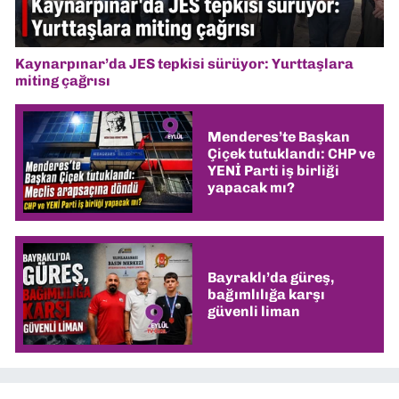
Kaynarpınar’da JES tepkisi sürüyor: Yurttaşlara
miting çağrısı
Menderes’te Başkan
Çiçek tutuklandı: CHP ve
YENİ Parti iş birliği
yapacak mı?
Bayraklı’da güreş,
bağımlılığa karşı
güvenli liman