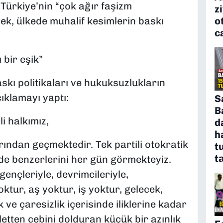
Türkiye’nin “çok ağır faşizm
z
rek, ülkede muhalif kesimlerin baskı
o
c
 bir eşik”
skı politikaları ve hukuksuzlukların
çıklamayı yaptı:
S
B
i halkımız,
d
h
rından geçmektedir. Tek partili otokratik
t
t
de benzerlerini her gün görmekteyiz.
gençleriyle, devrimcileriyle,
ktur, aş yoktur, iş yoktur, gelecek,
k ve çaresizlik içerisinde iliklerine kadar
etten cebini dolduran küçük bir azınlık