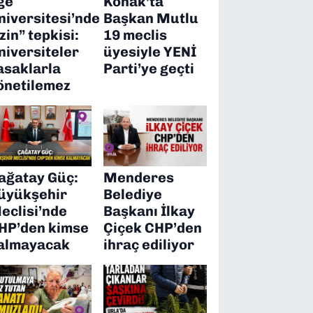
ge
Konak’ta
niversitesi’nde
Başkan Mutlu
izin” tepkisi:
19 meclis
niversiteler
üyesiyle YENİ
asaklarla
Parti’ye geçti
önetilemez
ağatay Güç:
Menderes
üyükşehir
Belediye
eclisi’nde
Başkanı İlkay
HP’den kimse
Çiçek CHP’den
almayacak
ihraç ediliyor