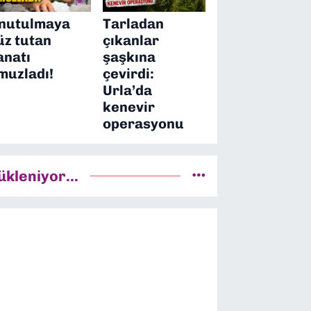
nutulmaya
Tarladan
üz tutan
çıkanlar
anatı
şaşkına
muzladı!
çevirdi:
Urla’da
kenevir
operasyonu
ükleniyor...