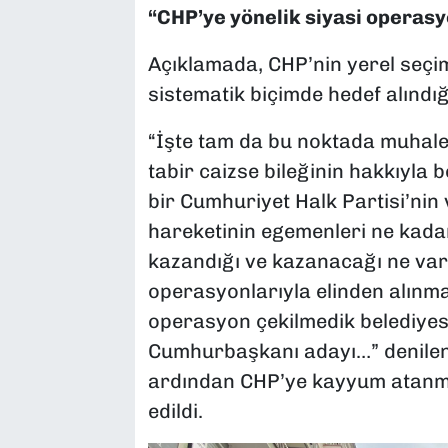
“CHP’ye yönelik siyasi operas
Açıklamada, CHP’nin yerel seçim
sistematik biçimde hedef alındığı
“İşte tam da bu noktada muhal
tabir caizse bileğinin hakkıyla b
bir Cumhuriyet Halk Partisi’nin 
hareketinin egemenleri ne kadar
kazandığı ve kazanacağı ne vars
operasyonlarıyla elinden alınma
operasyon çekilmedik belediyesi
Cumhurbaşkanı adayı…” denilen 
ardından CHP’ye kayyum atanmas
edildi.