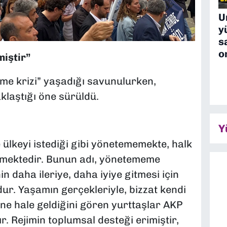
U
y
s
o
miştir”
me krizi” yaşadığı savunulurken,
klaştığı öne sürüldü.
Y
 ülkeyi istediği gibi yönetememekte, halk
emektedir. Bunun adı, yönetememe
in daha ileriye, daha iyiye gitmesi için
dur. Yaşamın gerçekleriyle, bizzat kendi
ne hale geldiğini gören yurttaşlar AKP
. Rejimin toplumsal desteği erimiştir,