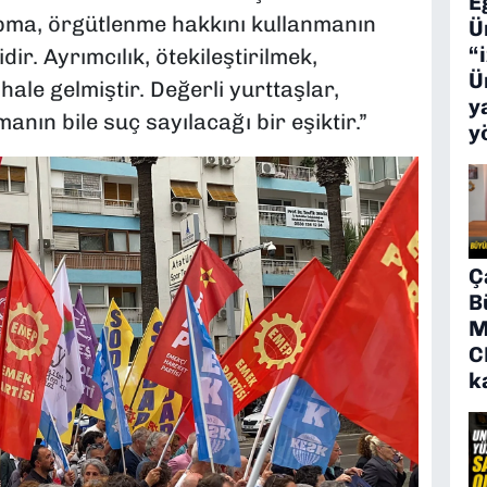
E
apma, örgütlenme hakkını kullanmanın
Ü
“
r. Ayrımcılık, ötekileştirilmek,
Ü
ale gelmiştir. Değerli yurttaşlar,
y
anın bile suç sayılacağı bir eşiktir.”
y
Ç
B
M
C
k