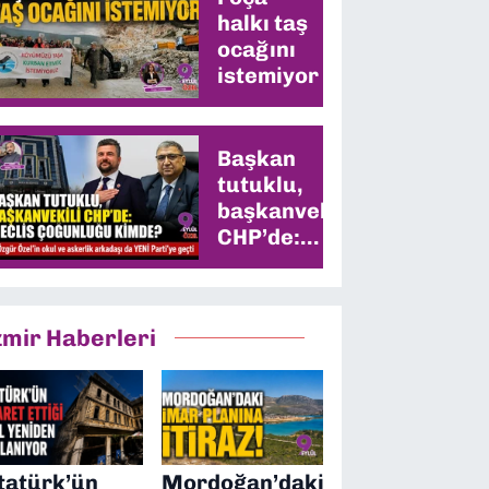
halkı taş
ocağını
istemiyor
Başkan
tutuklu,
başkanvekili
CHP’de:
Meclis
çoğunluğu
kimde?
zmir Haberleri
tatürk’ün
Mordoğan’daki