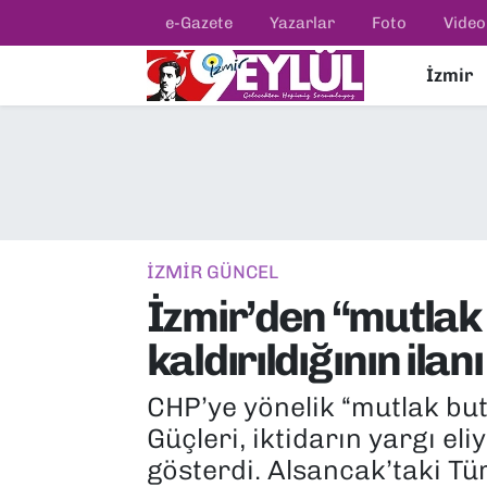
e-Gazete
Yazarlar
Foto
Video
İzmir
Resmi İlanlar
Konak Nöbetçi Eczaneler
BİLİM
Konak Hava Durumu
DÜNYA
Konak Trafik Yoğunluk Haritası
EĞİTİM
Süper Lig Puan Durumu ve Fikstür
İZMİR GÜNCEL
İzmir’den “mutlak 
EKONOMİ
Tüm Manşetler
kaldırıldığının ilanı
KÜLTÜR SANAT
Son Dakika Haberleri
CHP’ye yönelik “mutlak bu
MAGAZİN
Haber Arşivi
Güçleri, iktidarın yargı eli
gösterdi. Alsancak’taki T
POLİTİKA