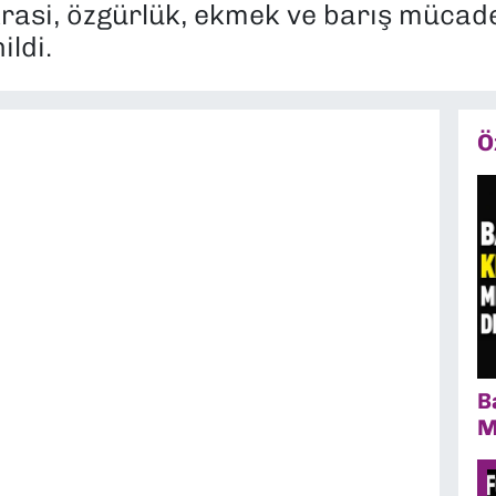
asi, özgürlük, ekmek ve barış mücade
ildi.
Ö
B
M