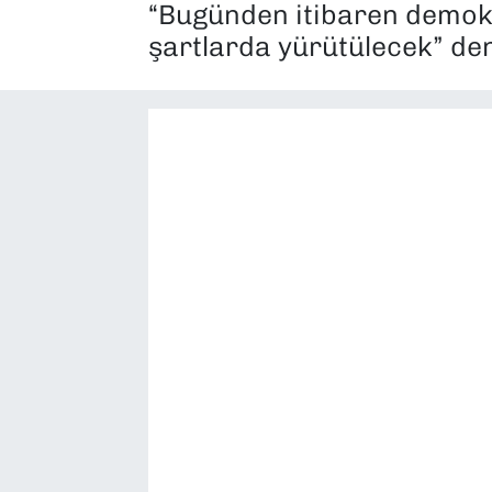
“Bugünden itibaren demokr
SAĞLIK
şartlarda yürütülecek” den
SPOR
TEKNOLOJİ
YAŞAM
YEREL YÖNETİMLER