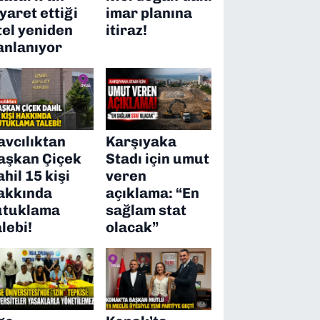
iyaret ettiği
imar planına
tel yeniden
itiraz!
anlanıyor
avcılıktan
Karşıyaka
aşkan Çiçek
Stadı için umut
ahil 15 kişi
veren
akkında
açıklama: “En
utuklama
sağlam stat
alebi!
olacak”