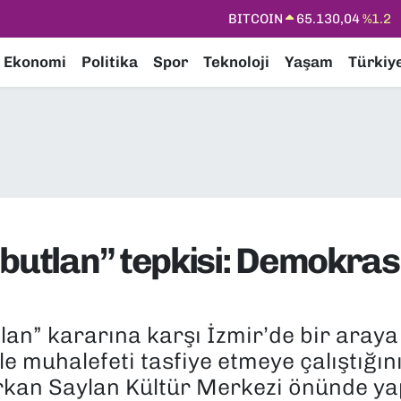
DOLAR
47,7106
%0.17
EURO
55,1652
%0.27
Ekonomi
Politika
Spor
Teknoloji
Yaşam
Türkiy
STERLİN
64,4046
%0.35
GRAM ALTIN
6618.49
%2.12
BİST100
13.887
%64
BITCOIN
65.130,04
%1.2
butlan” tepkisi: Demokras
tlan” kararına karşı İzmir’de bir ara
yle muhalefeti tasfiye etmeye çalıştığın
ürkan Saylan Kültür Merkezi önünde ya