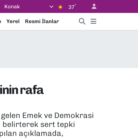
°
Konak
37
e
Yerel
Resmi İlanlar
inin rafa
ya gelen Emek ve Demokrasi
ı belirterek sert tepki
pılan açıklamada,