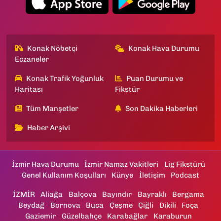
Konak Nöbetçi
Konak Hava Durumu
Eczaneler
Konak Trafik Yoğunluk
Puan Durumu ve
Haritası
Fikstür
Tüm Manşetler
Son Dakika Haberleri
Haber Arşivi
İzmir Hava Durumu
İzmir Namaz Vakitleri
Lig Fikstürü
Genel Kullanım Koşulları
Künye
İletişim
Podcast
İZMİR
Aliağa
Balçova
Bayındır
Bayraklı
Bergama
Beydağ
Bornova
Buca
Çeşme
Çiğli
Dikili
Foça
Gaziemir
Güzelbahçe
Karabağlar
Karaburun