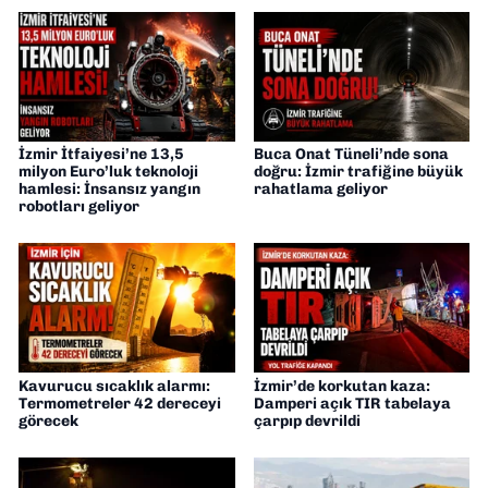
İzmir İtfaiyesi’ne 13,5
Buca Onat Tüneli’nde sona
milyon Euro’luk teknoloji
doğru: İzmir trafiğine büyük
hamlesi: İnsansız yangın
rahatlama geliyor
robotları geliyor
Kavurucu sıcaklık alarmı:
İzmir’de korkutan kaza:
Termometreler 42 dereceyi
Damperi açık TIR tabelaya
görecek
çarpıp devrildi