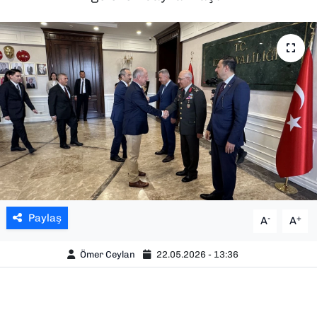
SAĞLIK
SPOR
TEKNOLOJİ
YAŞAM
YEREL YÖNETİMLER
Paylaş
-
+
A
A
Ömer Ceylan
22.05.2026 - 13:36