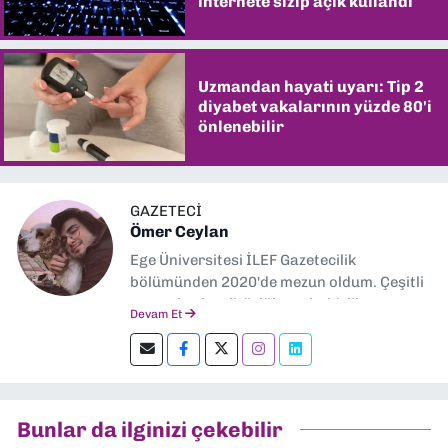
internete sızıp açık kullandı
Uzmandan hayati uyarı: Tip 2
diyabet vakalarının yüzde 80'i
önlenebilir
GAZETECİ
Ömer Ceylan
Ege Üniversitesi İLEF Gazetecilik
bölümünden 2020'de mezun oldum. Çeşitli
gazetelerde editörlük, muhabirlik yaptım.
Devam Et
Şu an kültür-sanat muhabirliği ve
editörlük yapıyorum.
Bunlar da ilginizi çekebilir