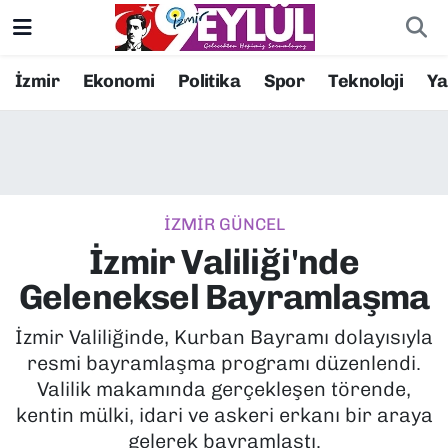
Resmi İlanlar
Konak Nöbetçi Eczaneler
İzmir
Ekonomi
Politika
Spor
Teknoloji
Y
BİLİM
Konak Hava Durumu
DÜNYA
Konak Trafik Yoğunluk Haritası
İZMİR GÜNCEL
EĞİTİM
Süper Lig Puan Durumu ve Fikstür
İzmir Valiliği'nde
EKONOMİ
Tüm Manşetler
Geleneksel Bayramlaşma
KÜLTÜR SANAT
Son Dakika Haberleri
İzmir Valiliğinde, Kurban Bayramı dolayısıyla
resmi bayramlaşma programı düzenlendi.
MAGAZİN
Haber Arşivi
Valilik makamında gerçekleşen törende,
kentin mülki, idari ve askeri erkanı bir araya
POLİTİKA
gelerek bayramlaştı.