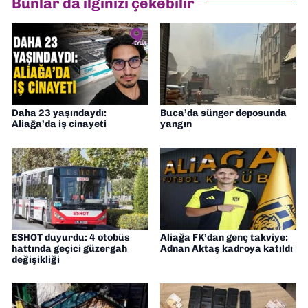
Bunlar da ilginizi çekebilir
Daha 23 yaşındaydı:
Buca’da sünger deposunda
Aliağa’da iş cinayeti
yangın
ESHOT duyurdu: 4 otobüs
Aliağa FK’dan genç takviye:
hattında geçici güzergah
Adnan Aktaş kadroya katıldı
değişikliği