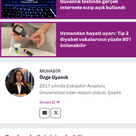
Güvenlik testinde gerçek
internete sızıp açık kullandı
Uzmandan hayati uyarı: Tip 2
diyabet vakalarının yüzde 80'i
önlenebilir
MUHABIR
Özge Uyanık
2017 yılında Eskişehir Anadolu
Üniversitesi'nden mezun oldum. Çeşitli
yerel ve ulusal gazetelerde muhabirlik
Devam Et
yaptım. Özellikle emek, çevre, kent ve insan
hakları alanlarında haberler üretmeye
odaklanıyorum.