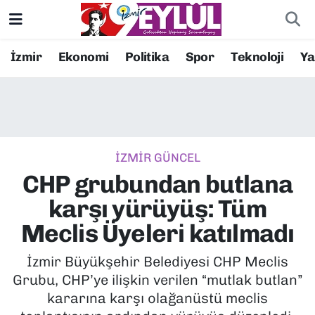
Resmi İlanlar
Konak Nöbetçi Eczaneler
İzmir
Ekonomi
Politika
Spor
Teknoloji
Y
BİLİM
Konak Hava Durumu
DÜNYA
Konak Trafik Yoğunluk Haritası
İZMİR GÜNCEL
EĞİTİM
Süper Lig Puan Durumu ve Fikstür
CHP grubundan butlana
EKONOMİ
Tüm Manşetler
karşı yürüyüş: Tüm
Meclis Üyeleri katılmadı
KÜLTÜR SANAT
Son Dakika Haberleri
İzmir Büyükşehir Belediyesi CHP Meclis
MAGAZİN
Haber Arşivi
Grubu, CHP’ye ilişkin verilen “mutlak butlan”
kararına karşı olağanüstü meclis
POLİTİKA