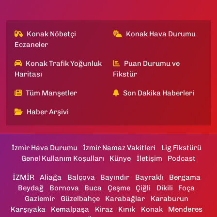
Konak Nöbetçi
Konak Hava Durumu
Eczaneler
Konak Trafik Yoğunluk
Puan Durumu ve
Haritası
Fikstür
Tüm Manşetler
Son Dakika Haberleri
Haber Arşivi
İzmir Hava Durumu
İzmir Namaz Vakitleri
Lig Fikstürü
Genel Kullanım Koşulları
Künye
İletişim
Podcast
İZMİR
Aliağa
Balçova
Bayındır
Bayraklı
Bergama
Beydağ
Bornova
Buca
Çeşme
Çiğli
Dikili
Foça
Gaziemir
Güzelbahçe
Karabağlar
Karaburun
Karşıyaka
Kemalpaşa
Kiraz
Kınık
Konak
Menderes