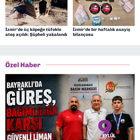
İzmir’de üç köpeğe tüfekle
İzmir’de bir haftalık asayiş
ateş açıldı: Şüpheli yakalandı
bilançosu
Özel Haber