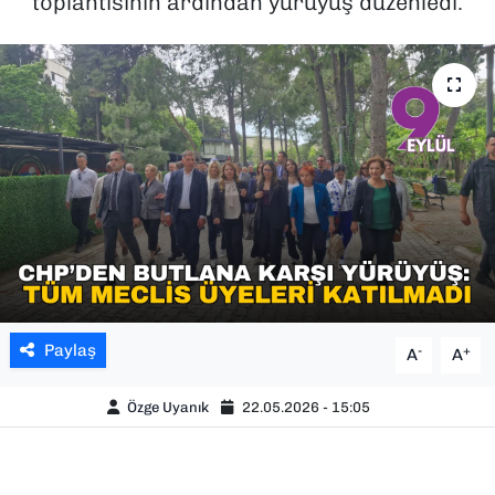
toplantısının ardından yürüyüş düzenledi.
SAĞLIK
SPOR
TEKNOLOJİ
YAŞAM
YEREL YÖNETİMLER
Paylaş
-
+
A
A
Özge Uyanık
22.05.2026 - 15:05