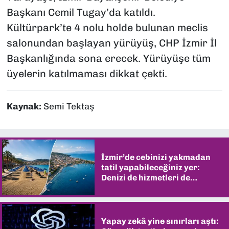
Başkanı Cemil Tugay’da katıldı.
Kültürpark’te 4 nolu holde bulunan meclis
salonundan başlayan yürüyüş, CHP İzmir İl
Başkanlığında sona erecek. Yürüyüşe tüm
üyelerin katılmaması dikkat çekti.
Kaynak:
Semi Tektaş
İzmir’de cebinizi yakmadan
tatil yapabileceğiniz yer:
Denizi de hizmetleri de
şaşırtıyor
Yapay zekâ yine sınırları aştı: